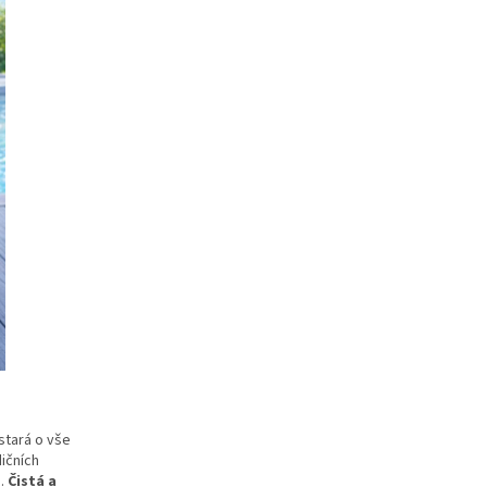
stará o vše
dičních
H.
Čistá a