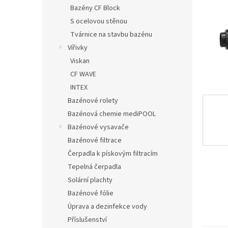
n
Bazény CF Block
e
S ocelovou stěnou
l
Tvárnice na stavbu bazénu
Vířivky
Viskan
CF WAVE
INTEX
Bazénové rolety
Bazénová chemie mediPOOL
Bazénové vysavače
Bazénové filtrace
Čerpadla k pískovým filtracím
Tepelná čerpadla
Solární plachty
Bazénové fólie
Úprava a dezinfekce vody
Příslušenství