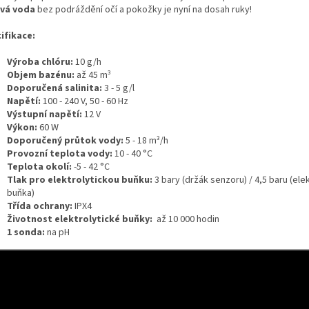
vá voda
bez podráždění očí a pokožky je nyní na dosah ruky!
ifikace:
Výroba chlóru:
10 g/h
Objem bazénu:
až 45 m³
Doporučená salinita:
3 - 5 g/l
Napětí:
100 - 240 V, 50 - 60 Hz
Výstupní napětí:
12 V
Výkon:
60 W
Doporučený průtok vody:
5 - 18 m³/h
Provozní teplota vody:
10 - 40 °C
Teplota okolí:
-5 - 42 °C
Tlak pro elektrolytickou buňku:
3 bary (držák senzoru) / 4,5 baru (ele
buňka)
Třída ochrany:
IPX4
Životnost elektrolytické buňky:
až 10 000 hodin
1 sonda:
na pH