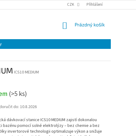
CZK
Přihlášení
NÁKUPNÍ
Prázdný košík
KOŠÍK
y
DIUM
ICS10 MEDIUM
dem
(
>5 ks
)
oručit do:
10.8.2026
ká dávkovací stanice ICS10 MEDIUM zajistí dokonalou
ci bazénu pomocí solné elektrolýzy – bez chemie a bez
 Díky invertorové technologii optimalizuje výkon a snižuje