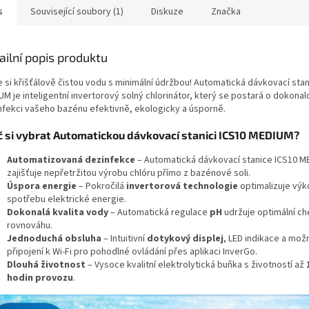
s
Související soubory (1)
Diskuze
Značka
ailní popis produktu
e si křišťálově čistou vodu s minimální údržbou! Automatická dávkovací sta
M je inteligentní invertorový solný chlorinátor, který se postará o dokonal
nfekci vašeho bazénu efektivně, ekologicky a úsporně.
č si vybrat Automatickou dávkovací stanici ICS10 MEDIUM?
Automatizovaná dezinfekce
– Automatická dávkovací stanice ICS10 M
zajišťuje nepřetržitou výrobu chlóru přímo z bazénové soli.
Úspora energie
– Pokročilá
invertorová technologie
optimalizuje výk
spotřebu elektrické energie.
Dokonalá kvalita vody
– Automatická regulace
pH
udržuje optimální c
rovnováhu.
Jednoduchá obsluha
– Intuitivní
dotykový displej
, LED indikace a mož
připojení k Wi-Fi pro pohodlné ovládání přes aplikaci InverGo.
Dlouhá životnost
– Vysoce kvalitní elektrolytická buňka s životností až
hodin provozu
.