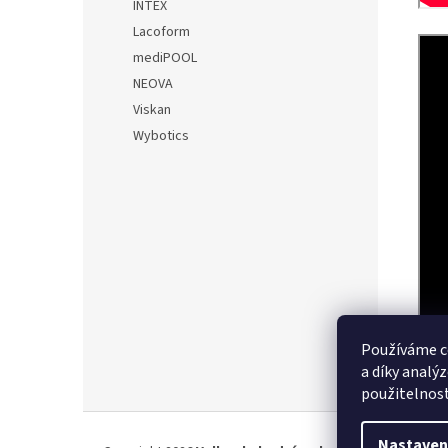
INTEX
Lacoform
mediPOOL
NEOVA
Viskan
Wybotics
Používáme c
a díky analý
použitelnos
Z
á
Nastaven