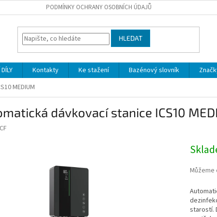
PODMÍNKY OCHRANY OSOBNÍCH ÚDAJŮ
HLEDAT
DÍLY
Kontakty
Ke stažení
Bazénový slovník
Značk
ICS10 MEDIUM
omatická dávkovací stanice ICS10 ME
CF
Skla
Můžeme d
Automatic
dezinfek
starostí.