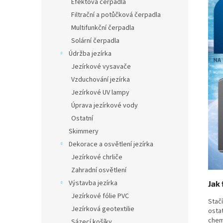
Efektová čerpadla
Filtrační a potůčková čerpadla
Multifunkční čerpadla
Solární čerpadla
Údržba jezírka
Jezírkové vysavače
Vzduchování jezírka
Jezírkové UV lampy
Úprava jezírkové vody
Ostatní
Skimmery
Dekorace a osvětlení jezírka
Jezírkové chrliče
Zahradní osvětlení
Výstavba jezírka
Jak
Jezírkové fólie PVC
Stač
Jezírková geotextilie
osta
chem
Sázecí košíky