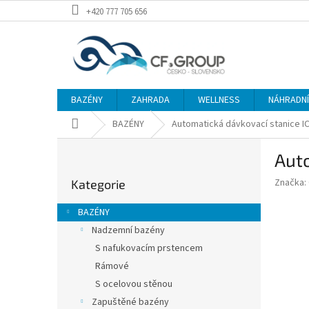
Přejít
+420 777 705 656
na
obsah
BAZÉNY
ZAHRADA
WELLNESS
NÁHRADNÍ 
Domů
BAZÉNY
Automatická dávkovací stanice 
P
Aut
o
Přeskočit
s
Značka:
Kategorie
kategorie
t
r
BAZÉNY
a
Nadzemní bazény
n
S nafukovacím prstencem
n
í
Rámové
p
S ocelovou stěnou
a
Zapuštěné bazény