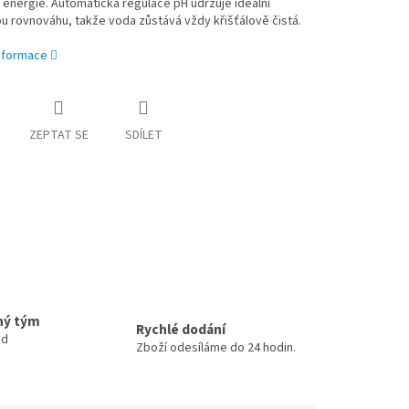
energie. Automatická regulace pH udržuje ideální
 rovnováhu, takže voda zůstává vždy křišťálově čistá.
informace
ZEPTAT SE
SDÍLET
ný tým
Rychlé dodání
ud
Zboží odesíláme do 24 hodin.