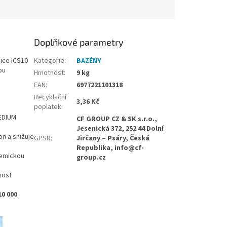
Doplňkové parametry
nice ICS10
Kategorie
:
BAZÉNY
ou
Hmotnost
:
9 kg
EAN
:
6977221101318
Recyklační
3,36 Kč
poplatek
:
EDIUM
CF GROUP CZ & SK s.r.o.,
Jesenická 372, 252 44 Dolní
on a snižuje
GPSR
:
Jirčany – Psáry, Česká
Republika, info@cf-
hemickou
group.cz
nost
10 000