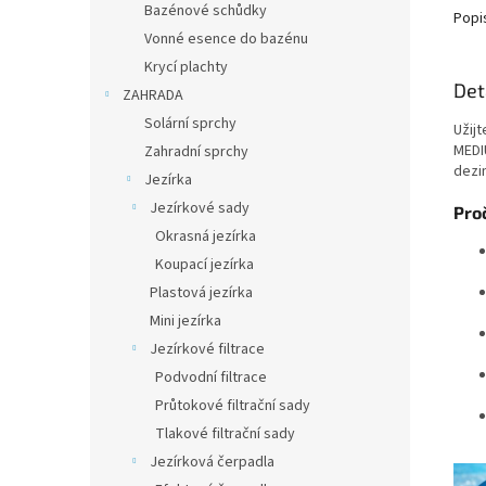
Bazénové schůdky
Popi
Vonné esence do bazénu
Krycí plachty
Det
ZAHRADA
Solární sprchy
Užijt
MEDIU
Zahradní sprchy
dezi
Jezírka
Jezírkové sady
Pro
Okrasná jezírka
Koupací jezírka
Plastová jezírka
Mini jezírka
Jezírkové filtrace
Podvodní filtrace
Průtokové filtrační sady
Tlakové filtrační sady
Jezírková čerpadla