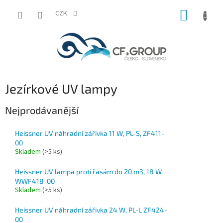
Přejít
NÁKUP
na
CZK
obsah
KOŠÍK
Jezírkové UV lampy
Nejprodávanější
Heissner UV náhradní zářivka 11 W, PL-S, ZF411-
00
Skladem
(
>5 ks
)
Heissner UV lampa proti řasám do 20 m3, 18 W
WWF418-00
Skladem
(
>5 ks
)
Heissner UV náhradní zářivka 24 W, PL-L ZF424-
00