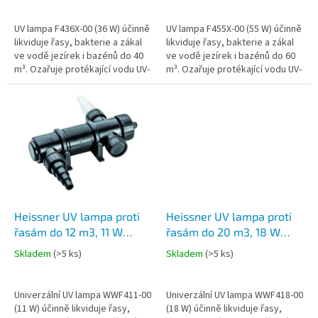
ů
UV lampa F436X-00 (36 W) účinně
UV lampa F455X-00 (55 W) účinně
likviduje řasy, bakterie a zákal
likviduje řasy, bakterie a zákal
ve vodě jezírek i bazénů do 40
ve vodě jezírek i bazénů do 60
m³. Ozařuje protékající vodu UV-
m³. Ozařuje protékající vodu UV-
C světlem, čímž zajišťuje čistší,
C světlem, čímž zajišťuje čistší,
průzračnější a...
průzračnější a...
Heissner UV lampa proti
Heissner UV lampa proti
řasám do 12 m3, 11 W
řasám do 20 m3, 18 W
WWF411-00
WWF418-00
Skladem
(
>5 ks
)
Skladem
(
>5 ks
)
Univerzální UV lampa WWF411-00
Univerzální UV lampa WWF418-00
(11 W) účinně likviduje řasy,
(18 W) účinně likviduje řasy,