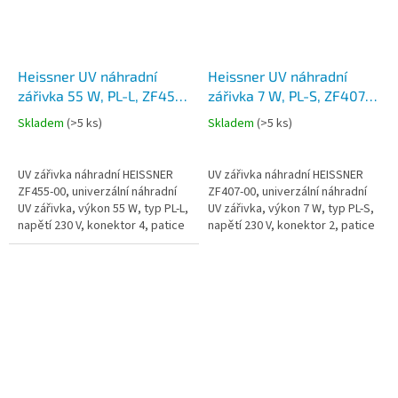
Heissner UV náhradní
Heissner UV náhradní
zářivka 55 W, PL-L, ZF455-
zářivka 7 W, PL-S, ZF407-
00
00
Skladem
(
>5 ks
)
Skladem
(
>5 ks
)
UV zářivka náhradní HEISSNER
UV zářivka náhradní HEISSNER
ZF455-00, univerzální náhradní
ZF407-00, univerzální náhradní
UV zářivka, výkon 55 W, typ PL-L,
UV zářivka, výkon 7 W, typ PL-S,
napětí 230 V, konektor 4, patice
napětí 230 V, konektor 2, patice
2G11, délka s paticí cca 532 mm,
G23, délka s paticí cca 135 mm,
max. životnost 8...
max. životnost 8...