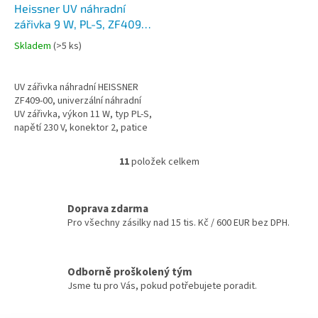
Heissner UV náhradní
zářivka 9 W, PL-S, ZF409-
00
Skladem
(
>5 ks
)
UV zářivka náhradní HEISSNER
ZF409-00, univerzální náhradní
UV zářivka, výkon 11 W, typ PL-S,
napětí 230 V, konektor 2, patice
G23, délka s paticí cca 165 mm,
max. životnost 8...
11
položek celkem
O
v
l
á
Doprava zdarma
d
Pro všechny zásilky nad 15 tis. Kč / 600 EUR bez DPH.
a
c
í
Odborně proškolený tým
p
Jsme tu pro Vás, pokud potřebujete poradit.
r
v
k