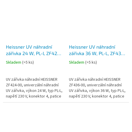
Heissner UV náhradní
Heissner UV náhradní
zářivka 24 W, PL-L ZF424-
zářivka 36 W, PL-L, ZF436-
00
00
Skladem
(
>5 ks
)
Skladem
(
>5 ks
)
UV zářivka náhradní HEISSNER
UV zářivka náhradní HEISSNER
ZF424-00, univerzální náhradní
ZF436-00, univerzální náhradní
UV zářivka, výkon 24 W, typ PL-L,
UV zářivka, výkon 36 W, typ PL-L,
napětí 230 V, konektor 4, patice
napětí 230 V, konektor 4, patice
2G11, délka s paticí cca 318 mm,
2G11, délka s paticí cca 411 mm,
max. životnost 8...
max. životnost 8...