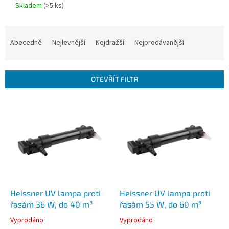
Skladem
(
>5 ks
)
Ř
a
Abecedně
Nejlevnější
Nejdražší
Nejprodávanější
z
e
n
OTEVŘÍT FILTR
í
p
V
r
ý
o
p
d
i
u
s
k
p
t
r
ů
o
d
Heissner UV lampa proti
Heissner UV lampa proti
u
řasám 36 W, do 40 m³
řasám 55 W, do 60 m³
k
Vyprodáno
Vyprodáno
t