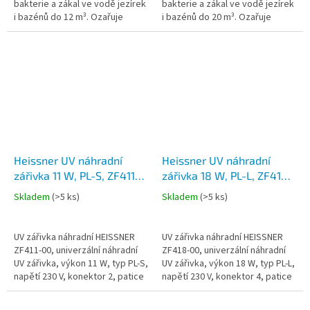
bakterie a zákal ve vodě jezírek
bakterie a zákal ve vodě jezírek
i bazénů do 12 m³. Ozařuje
i bazénů do 20 m³. Ozařuje
protékající vodu UV-C světlem,
protékající vodu UV-C světlem,
čímž zajišťuje čistší,...
čímž zajišťuje čistší,...
Heissner UV náhradní
Heissner UV náhradní
zářivka 11 W, PL-S, ZF411-
zářivka 18 W, PL-L, ZF418-
00
00
Skladem
(
>5 ks
)
Skladem
(
>5 ks
)
UV zářivka náhradní HEISSNER
UV zářivka náhradní HEISSNER
ZF411-00, univerzální náhradní
ZF418-00, univerzální náhradní
UV zářivka, výkon 11 W, typ PL-S,
UV zářivka, výkon 18 W, typ PL-L,
napětí 230 V, konektor 2, patice
napětí 230 V, konektor 4, patice
G23, délka s paticí cca 234 mm,
2G11, délka s paticí cca 218 mm,
max. životnost 8...
max. životnost 8...