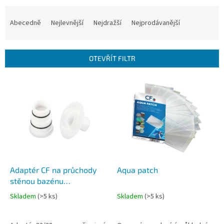
Ř
a
Abecedně
Nejlevnější
Nejdražší
Nejprodávanější
z
e
n
OTEVŘÍT FILTR
í
p
V
r
ý
o
p
d
i
u
s
k
p
t
r
ů
o
d
Adaptér CF na průchody
Aqua patch
u
stěnou bazénu
k
QUICK/FRAME
Skladem
(
>5 ks
)
Skladem
(
>5 ks
)
t
ů