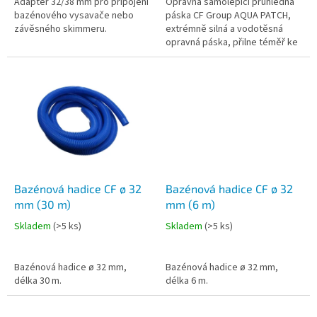
Adaptér 32/38 mm pro připojení
Opravná samolepící průhledná
bazénového vysavače nebo
páska CF Group AQUA PATCH,
závěsného skimmeru.
extrémně silná a vodotěsná
opravná páska, přilne téměř ke
všem materiálům, 7 x 10 cm. Lze
použít nad i pod vodou.
Bazénová hadice CF ø 32
Bazénová hadice CF ø 32
mm (30 m)
mm (6 m)
Skladem
(
>5 ks
)
Skladem
(
>5 ks
)
Bazénová hadice ø 32 mm,
Bazénová hadice ø 32 mm,
délka 30 m.
délka 6 m.