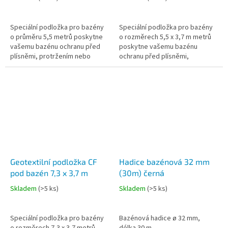
Speciální podložka pro bazény
Speciální podložka pro bazény
o průměru 5,5 metrů poskytne
o rozměrech 5,5 x 3,7 m metrů
vašemu bazénu ochranu před
poskytne vašemu bazénu
plísněmi, protržením nebo
ochranu před plísněmi,
prorůstáním trávy.
protržením nebo prorůstáním
trávy.
Geotextilní podložka CF
Hadice bazénová 32 mm
pod bazén 7,3 x 3,7 m
(30m) černá
Skladem
(
>5 ks
)
Skladem
(
>5 ks
)
Speciální podložka pro bazény
Bazénová hadice ø 32 mm,
o rozměrech 7,3 x 3,7 metrů
délka 30 m.