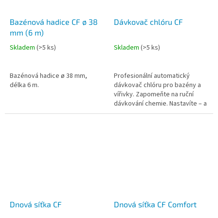
Bazénová hadice CF ø 38
Dávkovač chlóru CF
mm (6 m)
Skladem
(
>5 ks
)
Skladem
(
>5 ks
)
Bazénová hadice ø 38 mm,
Profesionální automatický
délka 6 m.
dávkovač chlóru pro bazény a
vířivky. Zapomeňte na ruční
dávkování chemie. Nastavíte – a
chlorinátor pracuje za vás.
Kapacita až 9 velkých 3"...
Dnová síťka CF
Dnová síťka CF Comfort