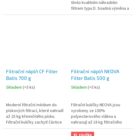
tímto kvalitním náhradním
filtrem typu D. Snadná výměna a
vysoká účinnost zajišťují
efektivní filtraci prachu,...
Filtrační náplň CF Filter
Filtrační náplň NEOVA
Balls 700 g
Filter Balls 500 g
Skladem
(
>5 ks
)
Skladem
(
>5 ks
)
Moderní filtrační médium do
Filtrační kuličky NEOVA jsou
pískových filtrací, které nahradí
vyrobeny ze 100%
až 25 kg křemičitého písku.
polyesterového vlákna a
Filtrační kuličky zachytí částice
nahrazují až 18 kg filtračního
již od 1,5 mikronu (oproti
písku. Díky jemné struktuře
běžnému písku >40...
filtrují nečistoty až do velikosti 5
XL zásilka