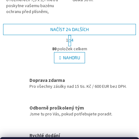
poskytne vašemu bazénu
ochranu před plísněmi,
protržením nebo prorůstáním
trávy.
NAČÍST 24 DALŠÍCH
S
1
4
t
O
r
80
položek celkem
v
á
l
NAHORU
n
á
k
d
o
v
a
á
Doprava zdarma
c
n
Pro všechny zásilky nad 15 tis. Kč / 600 EUR bez DPH.
í
í
p
r
v
Odborně proškolený tým
k
Jsme tu pro Vás, pokud potřebujete poradit.
y
v
ý
p
Rychlé dodání