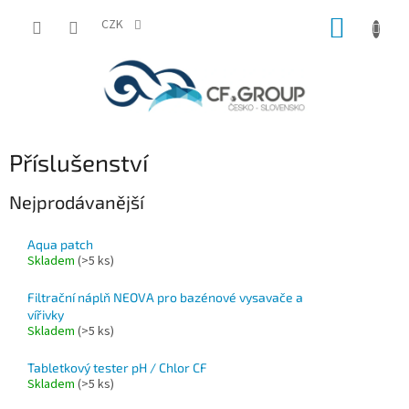
Přejít
NÁKUP
na
CZK
obsah
KOŠÍK
Příslušenství
Nejprodávanější
Aqua patch
Skladem
(
>5 ks
)
Filtrační náplň NEOVA pro bazénové vysavače a
vířivky
Skladem
(
>5 ks
)
Tabletkový tester pH / Chlor CF
Skladem
(
>5 ks
)