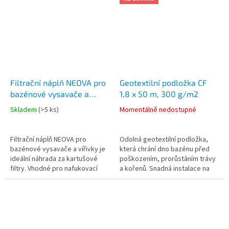
mikronů,...
Filtrační náplň NEOVA pro
Geotextilní podložka CF
bazénové vysavače a
1,8 x 50 m, 300 g/m2
vířivky
Skladem
(
>5 ks
)
Momentálně nedostupné
Filtrační náplň NEOVA pro
Odolná geotextilní podložka,
bazénové vysavače a vířivky je
která chrání dno bazénu před
ideální náhrada za kartušové
poškozením, prorůstáním trávy
filtry. Vhodné pro nafukovací
a kořenů. Snadná instalace na
vířivky a automatické bazénové
rovný podklad, ideální pro
vysavače. Filtruje nečistoty...
střední až větší bazény....