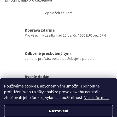
přírodní bahno pro celotělové
masku.
zábaly či pleťovou masku.
2
položek celkem
O
v
l
á
Doprava zdarma
d
Pro všechny zásilky nad 15 tis. Kč / 600 EUR bez DPH.
a
c
í
Odborně proškolený tým
p
Jsme tu pro Vás, pokud potřebujete poradit.
r
v
k
y
Rychlé dodání
v
Zboží odesíláme do 24 hodin.
ý
Používáme cookies, abychom Vám umožnili pohodlné
p
prohlížení webu a díky analýze provozu webu neustále
i
Z
zlepšovali jeho funkce, výkon a použitelnost.
Více informací
s
á
u
Vytvořil Shoptet
p
Nastavení
a