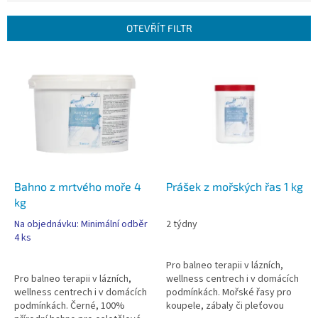
e
n
OTEVŘÍT FILTR
í
p
V
r
ý
o
p
d
i
u
s
k
p
t
r
ů
o
d
Bahno z mrtvého moře 4
Prášek z mořských řas 1 kg
u
kg
k
Na objednávku: Minimální odběr
2 týdny
t
4 ks
ů
Pro balneo terapii v lázních,
Pro balneo terapii v lázních,
wellness centrech i v domácích
wellness centrech i v domácích
podmínkách. Mořské řasy pro
podmínkách. Černé, 100%
koupele, zábaly či pleťovou