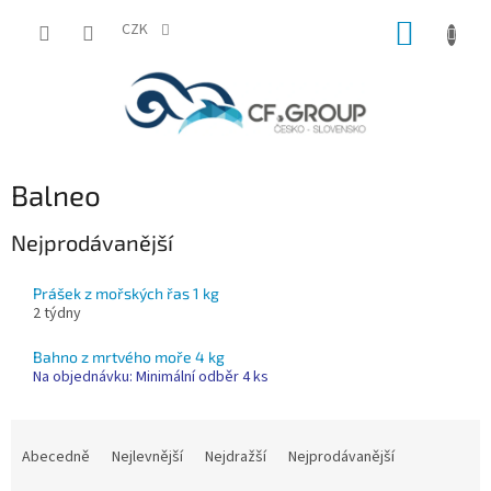
Přejít
NÁKUP
na
CZK
obsah
KOŠÍK
Balneo
Nejprodávanější
Prášek z mořských řas 1 kg
2 týdny
Bahno z mrtvého moře 4 kg
Na objednávku: Minimální odběr 4 ks
Ř
a
Abecedně
Nejlevnější
Nejdražší
Nejprodávanější
z