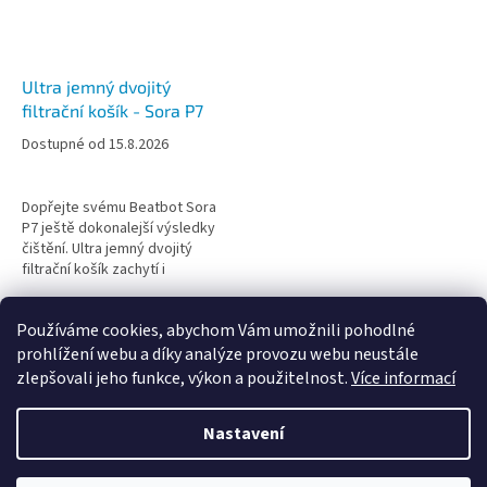
Ultra jemný dvojitý
filtrační košík - Sora P7
Dostupné od 15.8.2026
Dopřejte svému Beatbot Sora
P7 ještě dokonalejší výsledky
čištění. Ultra jemný dvojitý
filtrační košík zachytí i
mikroskopické nečistoty, jako
je pyl, jemný prach nebo
15
položek celkem
O
Používáme cookies, abychom Vám umožnili pohodlné
sediment,...
v
prohlížení webu a díky analýze provozu webu neustále
l
Z
zlepšovali jeho funkce, výkon a použitelnost.
Více informací
á
á
d
Vytvořil Shoptet
p
a
Nastavení
a
c
t
í
Copyright 2026
Velkoobchodní e-shop CF Group CZ & SK
.