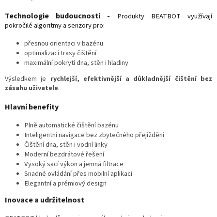
Technologie budoucnosti -
Produkty BEATBOT využívají
pokročilé algoritmy a senzory pro:
přesnou orientaci v bazénu
optimalizaci trasy čištění
maximální pokrytí dna, stěn i hladiny
Výsledkem je
rychlejší, efektivnější a důkladnější čištění bez
zásahu uživatele
.
Hlavní benefity
Plně automatické čištění bazénu
Inteligentní navigace bez zbytečného přejíždění
Čištění dna, stěn i vodní linky
Moderní bezdrátové řešení
Vysoký sací výkon a jemná filtrace
Snadné ovládání přes mobilní aplikaci
Elegantní a prémiový design
Inovace a udržitelnost