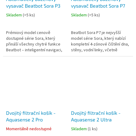
vysavač Beatbot Sora P3
vysavač Beatbot Sora P7
Skladem
(
>5 ks
)
Skladem
(
>5 ks
)
Prémiový model cenově
Beatbot Sora P7 je nejvyšší
dostupné série Sora, který
model série Sora, který nabízí
přináší všechny chytré funkce
kompletní 4-zónové čištění dna,
Beatbot – inteligentní navigaci,
stěny, vodní linky, včetně
vysoký sací výkon a kompletní
schodů a plošin od 20 cm +
3‑zónové čištění dna, stěny i...
hladiny, díky technologii...
Dvojitý filtrační košík -
Dvojitý filtrační košík -
Aquasense 2 Pro
Aquasense 2 Ultra
Momentálně nedostupné
Skladem
(
1 ks
)