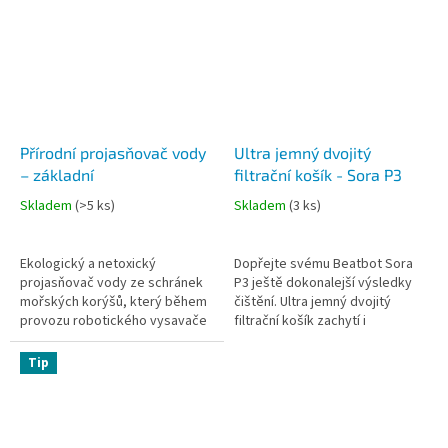
zároveň...
Přírodní projasňovač vody
Ultra jemný dvojitý
– základní
filtrační košík - Sora P3
Skladem
(
>5 ks
)
Skladem
(
3 ks
)
Ekologický a netoxický
Dopřejte svému Beatbot Sora
projasňovač vody ze schránek
P3 ještě dokonalejší výsledky
mořských korýšů, který během
čištění. Ultra jemný dvojitý
provozu robotického vysavače
filtrační košík zachytí i
Beatbot odstraňuje zákal,
mikroskopické nečistoty, jako
usnadňuje filtraci a zanechává
je pyl, jemný prach nebo
Tip
vodu...
sediment,...