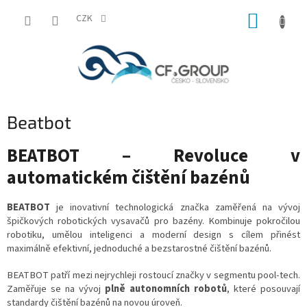
Přejít
NÁKUP
na
CZK
obsah
KOŠÍK
Beatbot
BEATBOT – Revoluce v
automatickém čištění bazénů
BEATBOT
je inovativní technologická značka zaměřená na vývoj
špičkových robotických vysavačů pro bazény. Kombinuje pokročilou
robotiku, umělou inteligenci a moderní design s cílem přinést
maximálně efektivní, jednoduché a bezstarostné čištění bazénů.
BEATBOT patří mezi nejrychleji rostoucí značky v segmentu pool-tech.
Zaměřuje se na vývoj
plně autonomních robotů
, které posouvají
standardy čištění bazénů na novou úroveň.