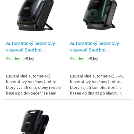
p
p
i
r
s
o
p
d
r
u
o
k
d
t
Automatický bazénový
Automatický bazénový
u
ů
vysavač Beatbot
vysavač Beatbot
k
AquaSense 2
AquaSense 2 Pro
Skladem
(
>5 ks
)
Skladem
(
>5 ks
)
t
ů
Luxusní plně automatický
Luxusní plně automatický 5-v-1
bezdrátový bazénový robot,
bezdrátový bazénový robot,
který vyčistí dno, stěny i vodní
který zajistí kompletní péči o
linku a po dokončení se sám
bazén od dna až po hladinu. 9
vynoří a zaparkuje k okraji
motorů • 22 senzorů • až 11 h
bazénu. Ovládání přes aplikaci...
provozu • čištění dna,...