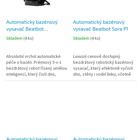
Automatický bazénový
Automatický bazénový
vysavač Beatbot
vysavač Beatbot Sora P1
AquaSense 2 Ultra
Skladem
(
4 ks
)
Skladem
(
4 ks
)
Absolutní vrchol automatické
Luxusní cenově dostupný
péče o bazén. Prémiový 5-v-1
bezdrátový robotický bazénový
bezdrátový robot řízený umělou
vysavač, který efektivně vyčistí
inteligencí, který čistí dno,
dno, stěny i vodní linku, včetně
stěny, vodní linku, hladinu a
schodů a plošin od 30 cm.
současně aktivně čistí vodu....
Ovládání přes aplikaci (Wi-Fi +...
Automatický bazénový
Automatický bazénový