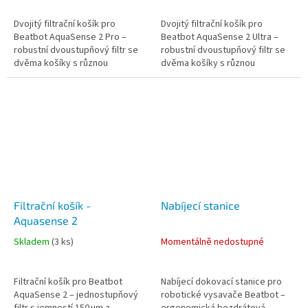
Dvojitý filtrační košík pro
Dvojitý filtrační košík pro
Beatbot AquaSense 2 Pro –
Beatbot AquaSense 2 Ultra –
robustní dvoustupňový filtr se
robustní dvoustupňový filtr se
dvěma košíky s různou
dvěma košíky s různou
jemností, které společně
jemností, které společně
zachycují jak velké nečistoty,
zachycují jak velké nečistoty,
tak i jemné...
tak i jemné...
Filtrační košík -
Nabíjecí stanice
Aquasense 2
Skladem
(
3 ks
)
Momentálně nedostupné
Filtrační košík pro Beatbot
Nabíjecí dokovací stanice pro
AquaSense 2 – jednostupňový
robotické vysavače Beatbot –