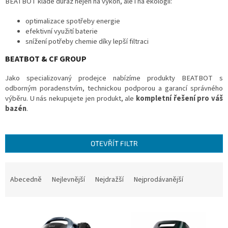
BEATBOT klade důraz nejen na výkon, ale i na ekologii:
optimalizace spotřeby energie
efektivní využití baterie
snížení potřeby chemie díky lepší filtraci
BEATBOT & CF GROUP
Jako specializovaný prodejce nabízíme produkty BEATBOT s
odborným poradenstvím, technickou podporou a garancí správného
výběru.
U nás nekupujete jen produkt, ale
kompletní řešení pro váš
bazén
.
OTEVŘÍT FILTR
Ř
a
Abecedně
Nejlevnější
Nejdražší
Nejprodávanější
z
e
V
n
ý
í