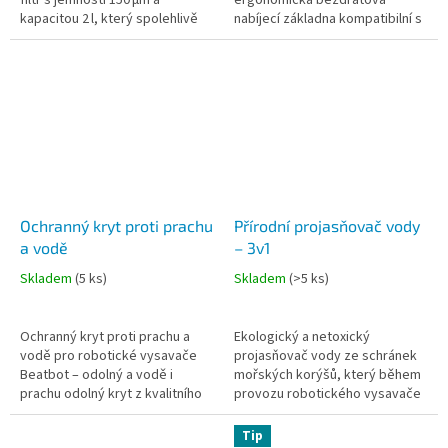
filtr s jemností 150 µm a
ergonomická bezdrátová
kapacitou 2 l, který spolehlivě
nabíjecí základna kompatibilní s
zachytí nečistoty a usnadňuje
modely AquaSense 2,
efektivní čištění bazénové
AquaSense 2 Pro i
vody...
AquaSense 2 Ultra, která...
Ochranný kryt proti prachu
Přírodní projasňovač vody
a vodě
– 3v1
Skladem
(
5 ks
)
Skladem
(
>5 ks
)
Ochranný kryt proti prachu a
Ekologický a netoxický
vodě pro robotické vysavače
projasňovač vody ze schránek
Beatbot – odolný a vodě i
mořských korýšů, který během
prachu odolný kryt z kvalitního
provozu robotického vysavače
PEVA materiálu, který poskytuje
Beatbot rychle projasní vodu,
celoroční ochranu vašeho...
odstraňuje nežádoucí kovy a
Tip