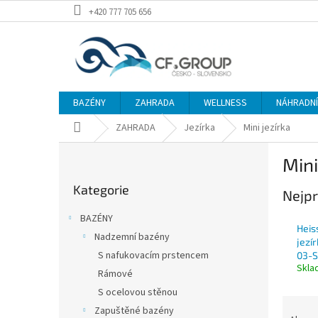
Přejít
+420 777 705 656
na
obsah
BAZÉNY
ZAHRADA
WELLNESS
NÁHRADNÍ 
Domů
ZAHRADA
Jezírka
Mini jezírka
P
Mini
o
Přeskočit
s
Kategorie
kategorie
Nejpr
t
r
BAZÉNY
a
Heis
Nadzemní bazény
n
jezí
S nafukovacím prstencem
03-S
n
Skl
í
Rámové
p
S ocelovou stěnou
Ř
a
Zapuštěné bazény