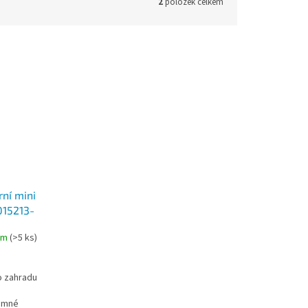
2
položek celkem
rní mini
 015213-
em
(
>5 ks
)
o zahradu
Jemné