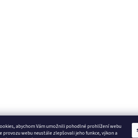
Odborně proškolený tým
z
Jsme tu pro Vás, pokud potřebujete poradit.
ookies, abychom Vám umožnili pohodlné prohlížení webu
ze provozu webu neustále zlepšovali jeho funkce, výkon a