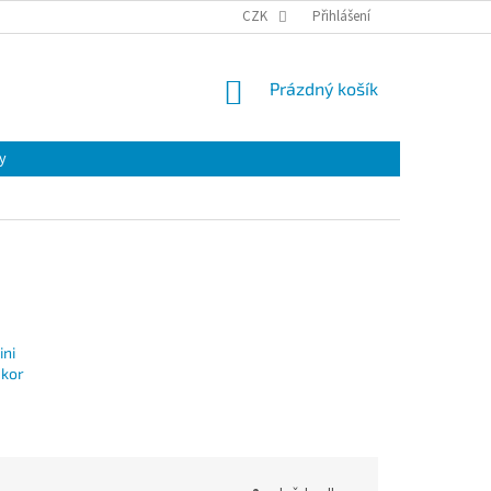
CZK
Přihlášení
NÁKUPNÍ
Prázdný košík
KOŠÍK
y
ini
ekor