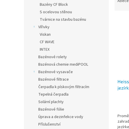
a
n
Abece
Bazény CF Block
z
e
S ocelovou stěnou
e
l
V
n
Tvárnice na stavbu bazénu
ý
í
Vířivky
p
p
Viskan
i
r
CF WAVE
s
o
INTEX
p
d
r
u
Bazénové rolety
o
k
Bazénová chemie mediPOOL
d
t
Bazénové vysavače
u
ů
Bazénové filtrace
Heiss
k
Čerpadla k pískovým filtracím
jezír
t
01521
Tepelná čerpadla
ů
Solární plachty
Bazénové fólie
Proměň
Úprava a dezinfekce vody
zahrad
Příslušenství
jezírk