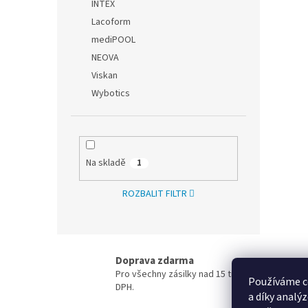
INTEX
Lacoform
mediPOOL
NEOVA
Viskan
Wybotics
Na skladě
1
ROZBALIT FILTR
Doprava zdarma
Pro všechny zásilky nad 15 tis. Kč / 600 EUR be
Používáme c
DPH.
a díky analý