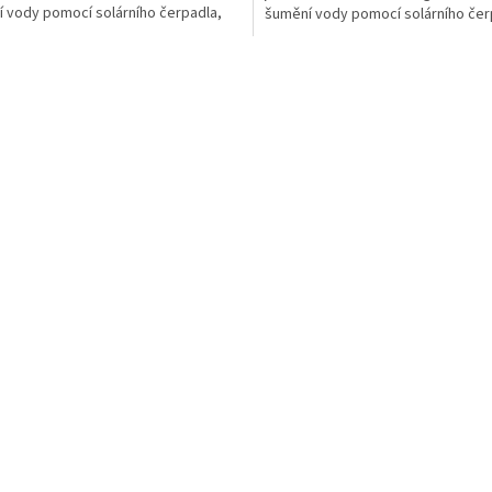
 vody pomocí solárního čerpadla,
šumění vody pomocí solárního čer
tní betonová...
elegantní...
O
v
l
á
d
a
c
í
p
r
v
k
y
v
ý
p
i
s
u