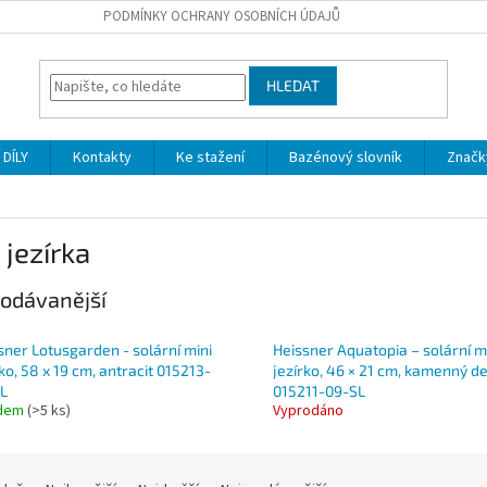
PODMÍNKY OCHRANY OSOBNÍCH ÚDAJŮ
HLEDAT
DÍLY
Kontakty
Ke stažení
Bazénový slovník
Značk
 jezírka
odávanější
sner Lotusgarden - solární mini
Heissner Aquatopia – solární m
rko, 58 x 19 cm, antracit 015213-
jezírko, 46 × 21 cm, kamenný d
L
015211-09-SL
adem
(
>5 ks
)
Vyprodáno