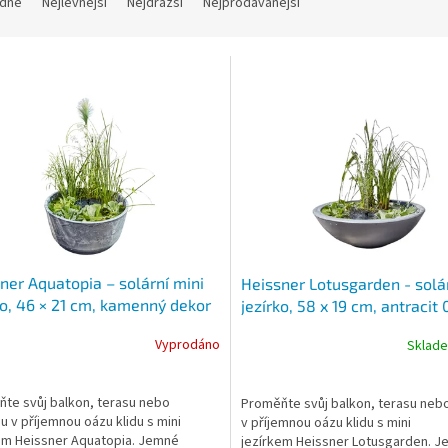
dně
Nejlevnější
Nejdražší
Nejprodávanější
ner Aquatopia – solární mini
Heissner Lotusgarden - solá
ko, 46 × 21 cm, kamenný dekor
jezírko, 58 x 19 cm, antracit
1-09-SL
03-SL
Vyprodáno
Sklad
te svůj balkon, terasu nebo
Proměňte svůj balkon, terasu neb
u v příjemnou oázu klidu s mini
v příjemnou oázu klidu s mini
em Heissner Aquatopia. Jemné
jezírkem Heissner Lotusgarden. 