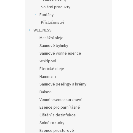
Solární produkty
Fontány
Příslušenství
WELLNESS
Masážní oleje
Saunové bylinky
Saunové vonné esence
Whirlpool
Éterické oleje
Hammam
Saunové peelingy a krémy
Balneo
Vonné esence sprchové
Esence pro parní lázně
Čištění a dezinfekce
Solné roztoky
Esence prostorové