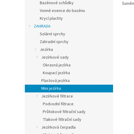
Bazénové schůdky
šumění
elegan
Vonné esence do bazénu
Krycí plachty
ZAHRADA
Solární sprchy
Zahradní sprchy
Jezírka
Jezírkové sady
Okrasná jezírka
Koupací jezírka
Plastová jezírka
Mini jezírka
Jezírkové filtrace
Podvodní filtrace
Průtokové filtrační sady
Tlakové filtrační sady
Jezírková čerpadla