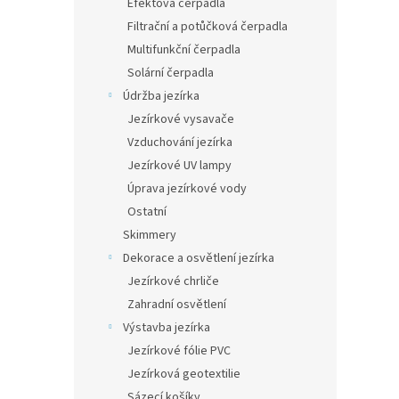
Efektová čerpadla
Filtrační a potůčková čerpadla
Multifunkční čerpadla
Solární čerpadla
Údržba jezírka
Jezírkové vysavače
Vzduchování jezírka
Jezírkové UV lampy
Úprava jezírkové vody
Ostatní
Skimmery
Dekorace a osvětlení jezírka
Jezírkové chrliče
Zahradní osvětlení
Výstavba jezírka
Jezírkové fólie PVC
Jezírková geotextilie
Sázecí košíky