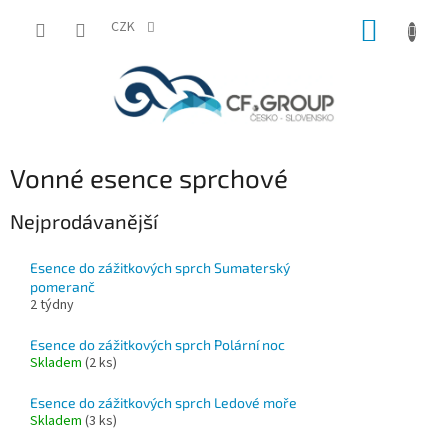
Přejít
NÁKUP
na
CZK
obsah
KOŠÍK
Vonné esence sprchové
Nejprodávanější
Esence do zážitkových sprch Sumaterský
pomeranč
2 týdny
Esence do zážitkových sprch Polární noc
Skladem
(
2 ks
)
Esence do zážitkových sprch Ledové moře
Skladem
(
3 ks
)