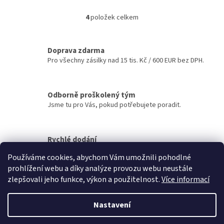
vodou o teplotách od 10 do 40
vodou o teplotách od 10 do 40
stupňů.
stupňů.
4
položek celkem
O
v
l
á
Doprava zdarma
d
Pro všechny zásilky nad 15 tis. Kč / 600 EUR bez DPH.
a
c
í
Odborně proškolený tým
p
Jsme tu pro Vás, pokud potřebujete poradit.
r
v
k
y
Rychlé dodání
v
Zboží odesíláme do 24 hodin.
ý
Používáme cookies, abychom Vám umožnili pohodlné
p
prohlížení webu a díky analýze provozu webu neustále
i
Z
zlepšovali jeho funkce, výkon a použitelnost.
Více informací
s
á
u
Vytvořil Shoptet
p
Nastavení
a
t