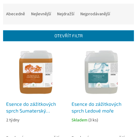
Ř
a
Abecedně
Nejlevnější
Nejdražší
Nejprodávanější
z
e
n
OTEVŘÍT FILTR
í
p
V
r
ý
o
p
d
i
u
s
k
p
t
r
ů
o
d
Esence do zážitkových
Esence do zážitkových
u
sprch Sumaterský
sprch Ledové moře
k
pomeranč
2 týdny
Skladem
(
3 ks
)
t
ů