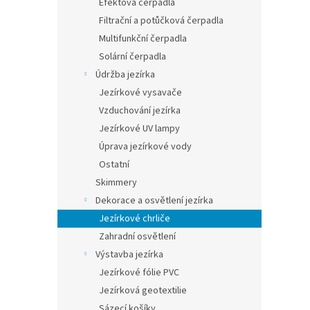
Efektová čerpadla
Filtrační a potůčková čerpadla
Multifunkční čerpadla
Solární čerpadla
Údržba jezírka
Jezírkové vysavače
Vzduchování jezírka
Jezírkové UV lampy
Úprava jezírkové vody
Ostatní
Skimmery
Dekorace a osvětlení jezírka
Jezírkové chrliče
Zahradní osvětlení
Výstavba jezírka
Jezírkové fólie PVC
Jezírková geotextilie
Sázecí košíky