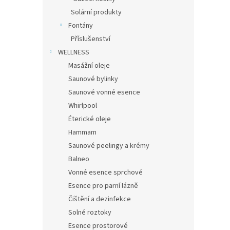
Solární produkty
Fontány
Příslušenství
WELLNESS
Masážní oleje
Saunové bylinky
Saunové vonné esence
Whirlpool
Éterické oleje
Hammam
Saunové peelingy a krémy
Balneo
Vonné esence sprchové
Esence pro parní lázně
Čištění a dezinfekce
Solné roztoky
Esence prostorové