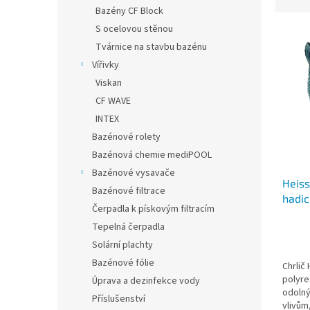
z
n
Bazény CF Block
e
e
S ocelovou stěnou
V
n
l
ý
Tvárnice na stavbu bazénu
í
p
p
Vířivky
i
r
Viskan
s
o
CF WAVE
p
d
INTEX
r
u
Bazénové rolety
o
k
d
t
Bazénová chemie mediPOOL
u
ů
Bazénové vysavače
Heiss
k
Bazénové filtrace
hadic
t
Čerpadla k pískovým filtracím
ů
Tepelná čerpadla
Solární plachty
Bazénové fólie
Chrlič
polyre
Úprava a dezinfekce vody
odolný
Příslušenství
vlivům