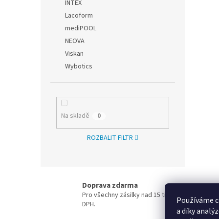
INTEX
Lacoform
mediPOOL
NEOVA
Viskan
Wybotics
Na skladě
0
ROZBALIT FILTR
Doprava zdarma
Pro všechny zásilky nad 15 tis. Kč / 600 EUR be
Používáme c
DPH.
a díky analý