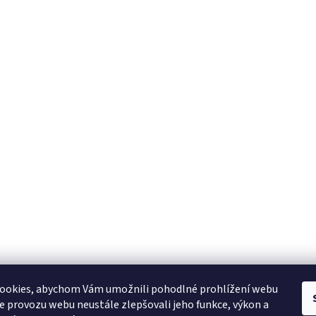
Odborně proškolený tým
z
Jsme tu pro Vás, pokud potřebujete poradit.
ookies, abychom Vám umožnili pohodlné prohlížení webu
ze provozu webu neustále zlepšovali jeho funkce, výkon a