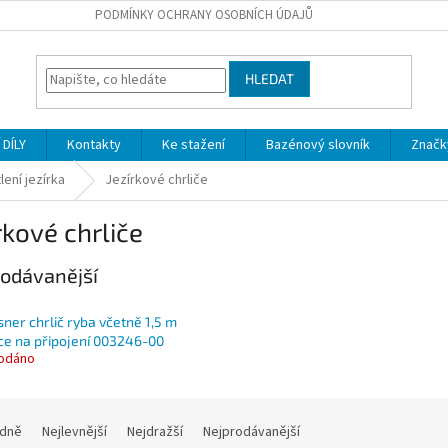
PODMÍNKY OCHRANY OSOBNÍCH ÚDAJŮ
HLEDAT
DÍLY
Kontakty
Ke stažení
Bazénový slovník
Značk
ení jezírka
Jezírkové chrliče
rkové chrliče
odávanější
sner chrlič ryba včetně 1,5 m
ce na připojení 003246-00
odáno
dně
Nejlevnější
Nejdražší
Nejprodávanější