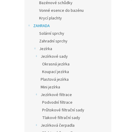
Bazénové schůdky
mm had
Vonné esence do bazénu
Krycí plachty
ZAHRADA
Solární sprchy
Zahradní sprchy
Jezírka
Jezírkové sady
Okrasná jezírka
Koupací jezírka
Plastová jezírka
Mini jezírka
Jezírkové filtrace
Podvodní filtrace
Průtokové filtrační sady
Tlakové filtrační sady
Jezírková čerpadla