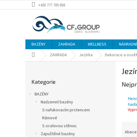
Přejít
+420 777 705 656
na
obsah
BAZÉNY
ZAHRADA
WELLNESS
NÁHRADNÍ 
Domů
ZAHRADA
Jezírka
Dekorace a osvětl
P
Jezí
o
Přeskočit
s
Kategorie
kategorie
Nejpr
t
r
BAZÉNY
a
Heis
Nadzemní bazény
n
hadi
Vypr
S nafukovacím prstencem
n
í
Rámové
Ř
p
S ocelovou stěnou
a
a
Abece
Zapuštěné bazény