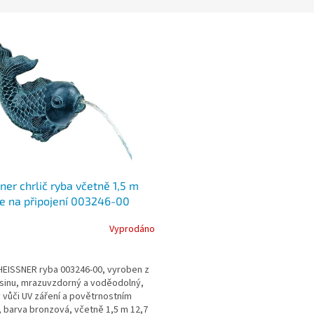
ner chrlič ryba včetně 1,5 m
e na připojení 003246-00
Vyprodáno
 HEISSNER ryba 003246-00, vyroben z
sinu, mrazuvzdorný a voděodolný,
 vůči UV záření a povětrnostním
, barva bronzová, včetně 1,5 m 12,7