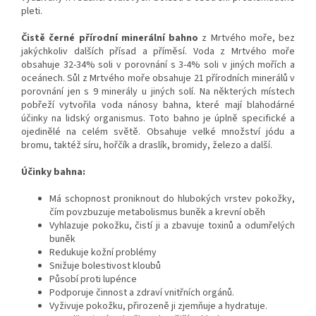
pleti.
Čistě černé přírodní minerální bahno
z Mrtvého moře, bez
jakýchkoliv dalších přísad a příměsí. Voda z Mrtvého moře
obsahuje 32-34% soli v porovnání s 3-4% soli v jiných mořích a
oceánech. Sůl z Mrtvého moře obsahuje 21 přírodních minerálů v
porovnání jen s 9 minerály u jiných solí. Na některých místech
pobřeží vytvořila voda nánosy bahna, které mají blahodárné
účinky na lidský organismus. Toto bahno je úplně specifické a
ojedinělé na celém světě. Obsahuje velké množství jódu a
bromu, taktéž síru, hořčík a draslík, bromidy, železo a další.
Účinky bahna:
Má schopnost proniknout do hlubokých vrstev pokožky,
čím povzbuzuje metabolismus buněk a krevní oběh
Vyhlazuje pokožku, čistí ji a zbavuje toxinů a odumřelých
buněk
Redukuje kožní problémy
Snižuje bolestivost kloubů
Působí proti lupénce
Podporuje činnost a zdraví vnitřních orgánů.
Vyživuje pokožku, přirozeně ji zjemňuje a hydratuje.