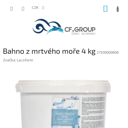
Přejít
NÁKUP
na
CZK
obsah
KOŠÍK
Bahno z mrtvého moře 4 kg
27500000606
Značka:
Lacoform