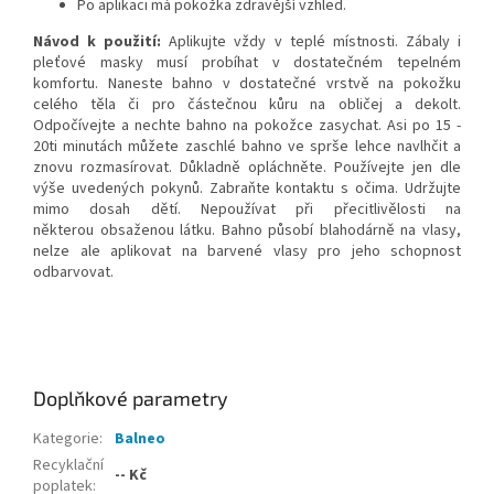
Po aplikaci má pokožka zdravější vzhled.
Návod k použití:
Aplikujte vždy v teplé místnosti. Zábaly i
pleťové masky musí probíhat v dostatečném tepelném
komfortu. Naneste bahno v dostatečné vrstvě na pokožku
celého těla či pro částečnou kůru na obličej a dekolt.
Odpočívejte a nechte bahno na pokožce zasychat. Asi po 15 -
20ti minutách můžete zaschlé bahno ve sprše lehce navlhčit a
znovu rozmasírovat. Důkladně opláchněte. Používejte jen dle
výše uvedených pokynů. Zabraňte kontaktu s očima. Udržujte
mimo dosah dětí. Nepoužívat při přecitlivělosti na
některou obsaženou látku. Bahno působí blahodárně na vlasy,
nelze ale aplikovat na barvené vlasy pro jeho schopnost
odbarvovat.
Doplňkové parametry
Kategorie
:
Balneo
Recyklační
-- Kč
poplatek
: