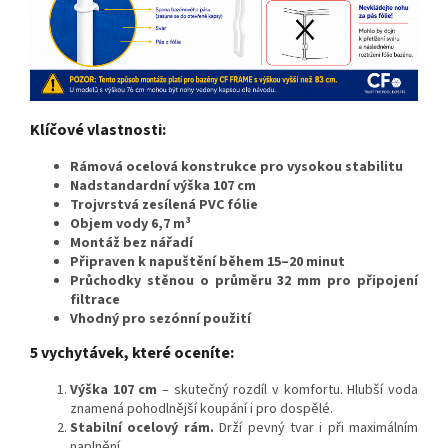
Klíčové vlastnosti:
Rámová ocelová konstrukce pro vysokou stabilitu
Nadstandardní výška 107 cm
Trojvrstvá zesílená PVC fólie
Objem vody 6,7 m³
Montáž bez nářadí
Připraven k napuštění během 15–20 minut
Průchodky stěnou o průměru 32 mm pro připojení
filtrace
Vhodný pro sezónní použití
5 vychytávek, které oceníte:
Výška 107 cm
– skutečný rozdíl v komfortu. Hlubší voda
znamená pohodlnější koupání i pro dospělé.
Stabilní ocelový rám.
Drží pevný tvar i při maximálním
naplnění.