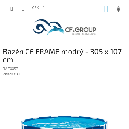
Přejít
NÁKUP
na
CZK
obsah
KOŠÍK
Bazén CF FRAME modrý - 305 x 107
cm
BAZ0057
Značka:
CF