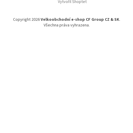
Vytvořil Shoptet
p
a
t
Copyright 2026
Velkoobchodní e-shop CF Group CZ & SK
.
í
Všechna práva vyhrazena.