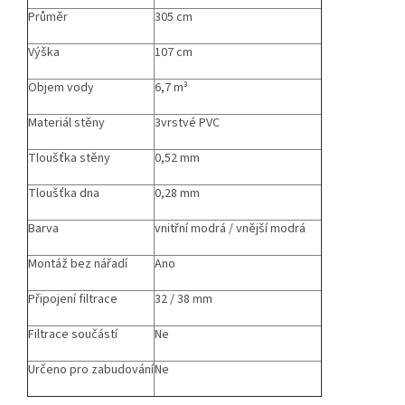
Průměr
305 cm
Výška
107 cm
Objem vody
6,7 m³
Materiál stěny
3vrstvé PVC
Tloušťka stěny
0,52 mm
Tloušťka dna
0,28 mm
Barva
vnitřní modrá / vnější modrá
Montáž bez nářadí
Ano
Připojení filtrace
32 / 38 mm
Filtrace součástí
Ne
Určeno pro zabudování
Ne