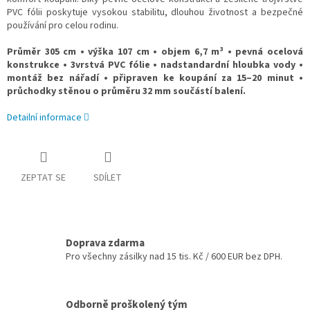
PVC fólii poskytuje vysokou stabilitu, dlouhou životnost a bezpečné
používání pro celou rodinu.
Průměr 305 cm • výška 107 cm • objem 6,7 m³ • pevná ocelová
konstrukce • 3vrstvá PVC fólie • nadstandardní hloubka vody •
montáž bez nářadí • připraven ke koupání za 15–20 minut •
průchodky stěnou o průměru 32 mm součástí balení.
Detailní informace
ZEPTAT SE
SDÍLET
Doprava zdarma
Pro všechny zásilky nad 15 tis. Kč / 600 EUR bez DPH.
Odborně proškolený tým