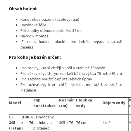
Obsah balení:
Konstrukce bazénu (ocelový rám)
Bazénová fólie
Průchodky stěnou o průměru 32 mm
Návod k montáži
(Filtrace, hadice, plachta ani žebřík nejsou součástí
balení.)
Pro koho je bazén určen:
Pro rodiny, které chtějí hlubší a stabilnější bazén
Pro zákazníky, kterým nestačí běžná výška 76 nebo 91 cm
Pro sezónní využití bez stavebních úprav
Pro uživatele, kteří chtějí rychlou montáž bez složité
instalace
Typ
Rozměr
Hloubka
Model
Objem vody
konstrukce
(cm)
vody
z
CF QUICK
Samonosný
305 × 76
(nafukovací
305 × 76
76 cm
4 m³
M
(ratan)
prstenec)