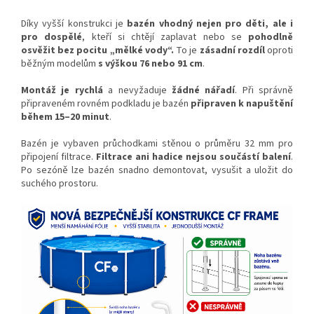
Díky vyšší konstrukci je
bazén vhodný nejen pro děti, ale i
pro dospělé
, kteří si chtějí zaplavat nebo se
pohodlně
osvěžit bez pocitu „mělké vody“.
To je
zásadní rozdíl
oproti
běžným modelům
s výškou 76 nebo 91 cm
.
Montáž je rychlá
a nevyžaduje
žádné nářadí
. Při správně
připraveném rovném podkladu je bazén
připraven k napuštění
během 15–20 minut
.
Bazén je vybaven průchodkami stěnou o průměru 32 mm pro
připojení filtrace.
Filtrace ani hadice nejsou součástí balení
.
Po sezóně lze bazén snadno demontovat, vysušit a uložit do
suchého prostoru.