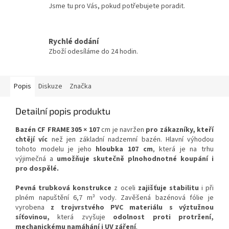
Jsme tu pro Vás, pokud potřebujete poradit.
Rychlé dodání
Zboží odesíláme do 24 hodin.
Popis
Diskuze
Značka
Detailní popis produktu
Bazén CF FRAME 305 × 107
cm je navržen
pro zákazníky, kteří
chtějí víc
než jen základní nadzemní bazén. Hlavní výhodou
tohoto modelu je jeho
hloubka 107 cm
, která je na trhu
výjimečná a
umožňuje skutečně plnohodnotné koupání i
pro dospělé.
Pevná trubková konstrukce
z oceli
zajišťuje stabilitu
i při
plném napuštění 6,7 m³ vody. Zavěšená bazénová fólie je
vyrobena
z trojvrstvého PVC materiálu s výztužnou
síťovinou,
která zvyšuje
odolnost proti protržení,
mechanickému namáhání i UV záření
.