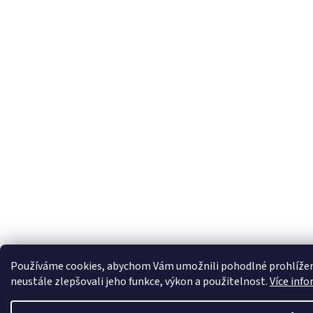
Používáme cookies, abychom Vám umožnili pohodlné prohlížen
neustále zlepšovali jeho funkce, výkon a použitelnost.
Více info