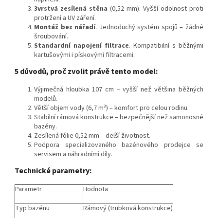
3vrstvá zesílená stěna
(0,52 mm). Vyšší odolnost proti
protržení a UV záření.
Montáž bez nářadí
. Jednoduchý systém spojů – žádné
šroubování.
Standardní napojení filtrace
. Kompatibilní s běžnými
kartušovými i pískovými filtracemi.
5 důvodů, proč zvolit právě tento model:
Výjimečná hloubka 107 cm – vyšší než většina běžných
modelů.
Větší objem vody (6,7 m³) – komfort pro celou rodinu.
Stabilní rámová konstrukce – bezpečnější než samonosné
bazény.
Zesílená fólie 0,52 mm – delší životnost.
Podpora specializovaného bazénového prodejce se
servisem a náhradními díly.
Technické parametry:
Parametr
Hodnota
Typ bazénu
Rámový (trubková konstrukce)