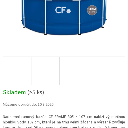
Skladem
(
>5 ks
)
Můžeme doručit do:
10.8.2026
Nadzemní rámový bazén CF FRAME 305 × 107 cm nabízí výjimečnou
hloubku vody 107 cm, která je na trhu velmi žádaná a výrazně zvyšuje
komfort koupání. Díky pevné ocelové konstrukci a zesílené trojvrstvé