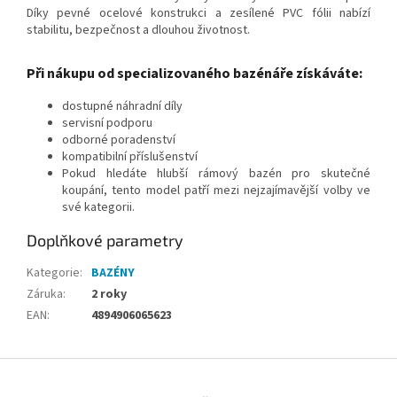
Díky pevné ocelové konstrukci a zesílené PVC fólii nabízí
stabilitu, bezpečnost a dlouhou životnost.
Při nákupu od specializovaného bazénáře získáváte:
dostupné náhradní díly
servisní podporu
odborné poradenství
kompatibilní příslušenství
Pokud hledáte hlubší rámový bazén pro skutečné
koupání, tento model patří mezi nejzajímavější volby ve
své kategorii.
Doplňkové parametry
Kategorie
:
BAZÉNY
Záruka
:
2 roky
EAN
:
4894906065623
Z
á