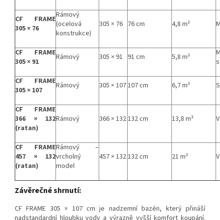
Rámový
CF FRAME
(ocelová
305 × 76
76 cm
4,8 m³
M
305 × 76
konstrukce)
CF FRAME
Rámový
305 × 91
91 cm
5,8 m³
305 × 91
s
CF FRAME
Rámový
305 × 107
107 cm
6,7 m³
S
305 × 107
CF FRAME
366 × 132
Rámový
366 × 132
132 cm
13,8 m³
V
(ratan)
CF FRAME
Rámový –
457 × 132
vrcholný
457 × 132
132 cm
21 m³
V
(ratan)
model
Závěrečné shrnutí:
CF FRAME 305 × 107 cm je nadzemní bazén, který přináší
nadstandardní hloubku vody a výrazně vyšší komfort koupání.