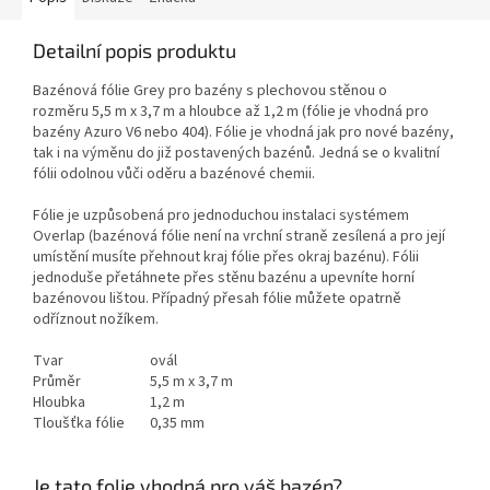
Detailní popis produktu
Bazénová fólie Grey pro bazény s plechovou stěnou o
rozměru
5,5 m x 3,7 m a hloubce až 1,2 m (fólie je vhodná pro
bazény Azuro
V6 nebo 404
)
. Fólie je vhodná jak pro nové bazény,
tak i na výměnu do již postavených bazénů.
Jedná se o kvalitní
fólii odolnou vůči oděru a bazénové chemii.
Fólie je uzpůsobená pro jednoduchou instalaci systémem
Overlap (bazénová fólie není na vrchní straně zesílená a pro její
umístění musíte přehnout kraj fólie přes okraj bazénu). Fólii
jednoduše přetáhnete přes stěnu bazénu a upevníte horní
bazénovou lištou. Případný přesah fólie můžete opatrně
odříznout nožíkem.
Tvar
ovál
Průměr
5,5 m x 3,7 m
Hloubka
1,2 m
Tloušťka fólie
0,35 mm
Je tato folie vhodná pro váš bazén?