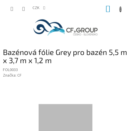
Přejít
NÁKUP
na
CZK
obsah
KOŠÍK
Bazénová fólie Grey pro bazén 5,5 m
x 3,7 m x 1,2 m
FOL0033
Značka:
CF