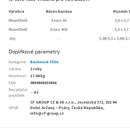
Výrobce
Název bazénu
Rozměr 
Mountfield
Azuro V6
5,5 x 3,7
Mountfield
Azuro 404
5,5 x 3,7
Jiný
-
5,48/5,5 x 3,66/3,
Doplňkové parametry
Kategorie
:
Bazénové fólie
Záruka
:
2 roky
Hmotnost
:
17.44 kg
EAN
:
4894906030966
Recyklační
-- Kč
poplatek
:
CF GROUP CZ & SK s.r.o., Jesenická 372, 252 44
GPSR
:
Dolní Jirčany – Psáry, Česká Republika,
info@cf-group.cz