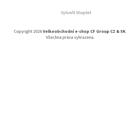
Z
á
Vytvořil Shoptet
p
a
t
Copyright 2026
Velkoobchodní e-shop CF Group CZ & SK
.
í
Všechna práva vyhrazena.