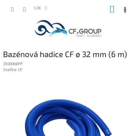
Přejít
NÁKUP
na
CZK
obsah
KOŠÍK
Bazénová hadice CF ø 32 mm (6 m)
2500068PP
Značka:
CF