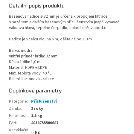
Detailní popis produktu
Bazénová hadice ø 32 mm je určena k propojení filtrace
s bazénem a dalším bazénovým příslušenstvím (např. vysavač,
vakuová hlava, tepelné čerpadlo, solární ohřev apod.).
Hadice je vcelku dlouhá 6 m, dělitelná po 1,0 m.
Barva: modrá
Vnitřní průměr hrdla: 32 mm
Délka 1 dílu: 1,0 m
Materiál: HDPE + LDPE
Max. teplota vody: 40 °C
Balení: kartonová krabice
Doplňkové parametry
Kategorie
:
Příslušenství
Záruka
:
2 roky
Hmotnost
:
1.5 kg
EAN
:
4038755500687
Recyklační
-- Kč