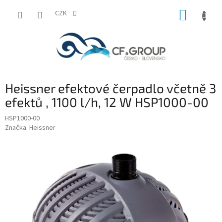
Přejít
NÁKUP
na
CZK
obsah
KOŠÍK
Heissner efektové čerpadlo včetně 3
efektů , 1100 l/h, 12 W HSP1000-00
HSP1000-00
Značka:
Heissner