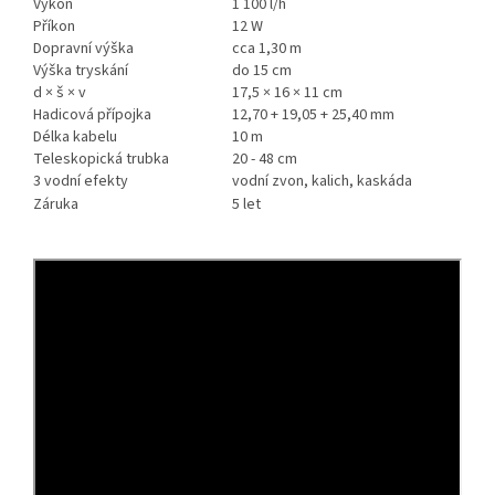
Výkon
1 100 l/h
Příkon
12 W
Dopravní výška
cca 1,30 m
Výška tryskání
do 15 cm
d × š × v
17,5 × 16 × 11 cm
Hadicová přípojka
12,70 + 19,05 + 25,40 mm
Délka kabelu
10 m
Teleskopická trubka
20 - 48 cm
3 vodní efekty
vodní zvon, kalich, kaskáda
Záruka
5 let