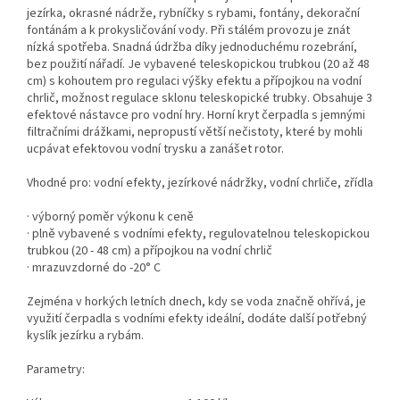
jezírka, okrasné nádrže, rybníčky s rybami, fontány, dekorační
fontánám a k prokysličování vody. Při stálém provozu je znát
nízká spotřeba. Snadná údržba díky jednoduchému rozebrání,
bez použití nářadí. Je vybavené teleskopickou trubkou (20 až 48
cm) s kohoutem pro regulaci výšky efektu a přípojkou na vodní
chrlič, možnost regulace sklonu teleskopické trubky. Obsahuje 3
efektové nástavce pro vodní hry. Horní kryt čerpadla s jemnými
filtračními drážkami, nepropustí větší nečistoty, které by mohli
ucpávat efektovou vodní trysku a zanášet rotor.
Vhodné pro: vodní efekty, jezírkové nádržky, vodní chrliče, zřídla
· výborný poměr výkonu k ceně
· plně vybavené s vodními efekty, regulovatelnou teleskopickou
trubkou (20 - 48 cm) a přípojkou na vodní chrlič
· mrazuvzdorné do -20° C
Zejména v horkých letních dnech, kdy se voda značně ohřívá, je
využití čerpadla s vodními efekty ideální, dodáte další potřebný
kyslík jezírku a rybám.
Parametry: