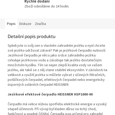
Rychlé dodání
Zboží odesíláme do 24 hodin.
Popis
Diskuze
Značka
Detailní popis produktu
Splnili jste si svůj sen o vlastním zahradním jezírku a nyní chcete
své jezírko udržovat zdravé? Pak je jezírkové čerpadlo nutností.
Jezírkové čerpadlo je něco jako srdce zahradního jezírka:
cirkuluje jezírkovou vodu a zásobuje tak jezírko dostatečným
množstvím kyslíku. Tím se nejen zlepší kvalita vody ve vašem
jezírku, ale také se z něj stane stabilní ekosystém. V závislosti na
velikosti a využití jezírka si můžete vybrat z účinných filtračních,
potůčkových čerpadel, efektových čerpadel nebo energeticky
úsporných solárních čerpadel HEISSNER.
Jezírkové efektové čerpadlo HEISSNER HSP1000-00
Čerpadlo má velice nízkou spotřebu elektrické energie a vysoký
stupeň účinnosti. Při vývoji byl kladen důraz na tichý chod,
funkčnost a snadné čištění. Čerpadla jsou určená pro zahradní