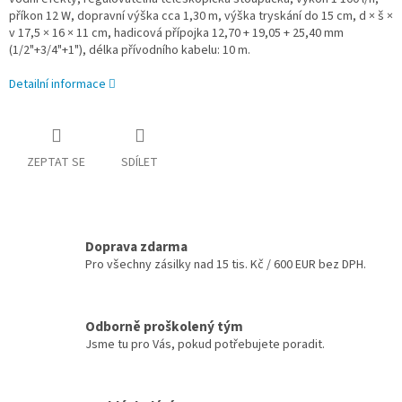
příkon 12 W, dopravní výška cca 1,30 m, výška tryskání do 15 cm, d × š ×
v 17,5 × 16 × 11 cm, hadicová přípojka 12,70 + 19,05 + 25,40 mm
(1/2"+3/4"+1"), délka přívodního kabelu: 10 m.
Detailní informace
ZEPTAT SE
SDÍLET
Doprava zdarma
Pro všechny zásilky nad 15 tis. Kč / 600 EUR bez DPH.
Odborně proškolený tým
Jsme tu pro Vás, pokud potřebujete poradit.