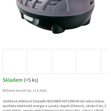
Skladem
(
>5 ks
)
Můžeme doručit do:
11.8.2026
Jezírkové efektové čerpadlo HEISSNER HSP1000-00 má velice nízkou
spotřebu elektrické energie a vysoký stupeň účinnosti, záruka 5 let, 3
vodní efekty, regulovatelná teleskopická stoupačka, výkon 1 100 l/h,