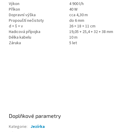
Výkon
4 900 l/h
Příkon
40 W
Dopravní výška
cca 4,30 m
Propouští nečistoty
do 6 mm
d × š × v
26 × 18 × 11 cm
Hadicová přípojka
19,05 + 25,4 + 32 + 38 mm
Délka kabelu
10 m
Záruka
5 let
Doplňkové parametry
Kategorie
:
Jezírka