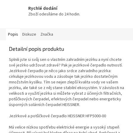
Rychlé dodání
Zboží odesíláme do 24 hodin.
Popis
Diskuze
Značka
Detailní popis produktu
Splnili jste si svůj sen o vlastním zahradním jezírku a nyní chcete
své jezírko udržovat zdravé? Pak je jezírkové čerpadlo nutností.
Jezírkové čerpadlo je něco jako srdce zahradního jezírka:
cirkuluje jezírkovou vodu a zásobuje tak jezírko dostatečným
množstvím kyslíku. Tím se nejen zlepší kvalita vody ve vašem
jezírku, ale také se z něj stane stabilní ekosystém. V závislosti na
velikosti a využití jezírka si můžete vybrat z účinných filtračních,
potůčkových čerpadel, efektových čerpadel nebo energeticky
úsporných solárních čerpadel HEISSNER.
Jezírkové a potůčkové čerpadlo HEISSNER HFP5000-00
Má velice nízkou spotřebu elektrické energie a vysoký stupeň
účinnosti. Při vývoji byl kladen důraz na tichý chod, funkčnost a