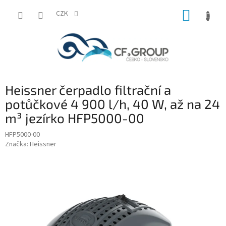
Přejít
NÁKUP
na
CZK
obsah
KOŠÍK
Heissner čerpadlo filtrační a
potůčkové 4 900 l/h, 40 W, až na 24
m³ jezírko HFP5000-00
HFP5000-00
Značka:
Heissner