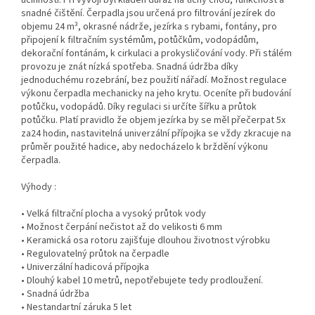
snadné čištění. Čerpadla jsou určená pro filtrování jezírek do
objemu 24 m³, okrasné nádrže, jezírka s rybami, fontány, pro
připojení k filtračním systémům, potůčkům, vodopádům,
dekorační fontánám, k cirkulaci a prokysličování vody. Při stálém
provozu je znát nízká spotřeba. Snadná údržba díky
jednoduchému rozebrání, bez použití nářadí. Možnost regulace
výkonu čerpadla mechanicky na jeho krytu. Oceníte při budování
potůčku, vodopádů. Díky regulaci si určíte šířku a průtok
potůčku. Platí pravidlo že objem jezírka by se měl přečerpat 5x
za24 hodin, nastavitelná univerzální přípojka se vždy zkracuje na
průměr použité hadice, aby nedocházelo k brždění výkonu
čerpadla.
Výhody :
• Velká filtrační plocha a vysoký průtok vody
• Možnost čerpání nečistot až do velikosti 6 mm
• Keramická osa rotoru zajišťuje dlouhou životnost výrobku
• Regulovatelný průtok na čerpadle
• Univerzální hadicová přípojka
• Dlouhý kabel 10 metrů, nepotřebujete tedy prodloužení.
• Snadná údržba
• Nestandartní záruka 5 let