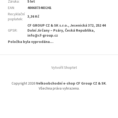
Záruka
:
5 let
EAN
:
4006873403241
Recyklační
3,36 Kč
poplatek
:
CF GROUP CZ & SK s.r.o., Jesenická 372, 252 44
GPSR
:
Dolní Jirčany – Psáry, Česká Republika,
info@cf-group.cz
Položka byla vyprodána…
Z
á
Vytvořil Shoptet
p
a
t
Copyright 2026
Velkoobchodní e-shop CF Group CZ & SK
.
í
Všechna práva vyhrazena.