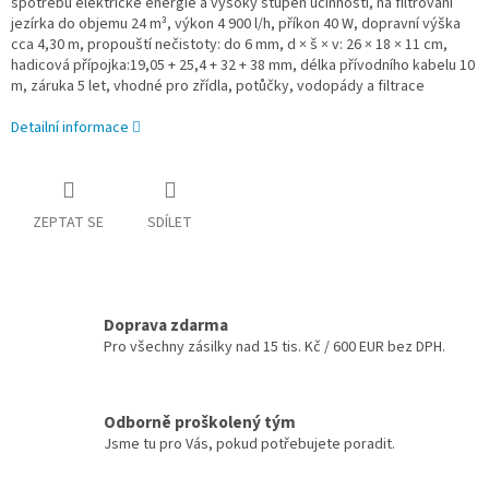
spotřebu elektrické energie a vysoký stupeň účinnosti, na filtrování
jezírka do objemu 24 m³, výkon 4 900 l/h, příkon 40 W, dopravní výška
cca 4,30 m, propouští nečistoty: do 6 mm, d × š × v: 26 × 18 × 11 cm,
hadicová přípojka:19,05 + 25,4 + 32 + 38 mm, délka přívodního kabelu 10
m, záruka 5 let, vhodné pro zřídla, potůčky, vodopády a filtrace
Detailní informace
ZEPTAT SE
SDÍLET
Doprava zdarma
Pro všechny zásilky nad 15 tis. Kč / 600 EUR bez DPH.
Odborně proškolený tým
Jsme tu pro Vás, pokud potřebujete poradit.