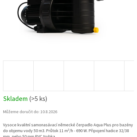
Skladem
(
>5 ks
)
Můžeme doručit do:
10.8.2026
Vysoce kvalitní samonasávací německé čerpadlo Aqua Plus pro bazény
do objemu vody 50 m3. Průtok 11 m³/h - 690 W. Připojení hadice 32/38
mm, nebo 50 mm PVC trubka.