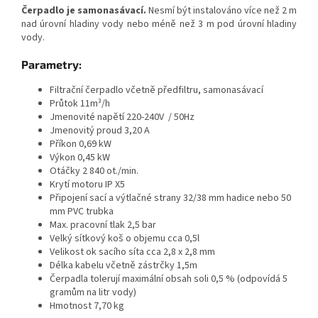
Čerpadlo je samonasávací.
Nesmí být instalováno více než 2 m
nad úrovní hladiny vody nebo méně než 3 m pod úrovní hladiny
vody.
Parametry:
Filtrační čerpadlo včetně předfiltru, samonasávací
Průtok 11m³/h
Jmenovité napětí 220-240V / 50Hz
Jmenovitý proud 3,20 A
Příkon 0,69 kW
Výkon 0,45 kW
Otáčky 2 840 ot./min.
Krytí motoru IP X5
Připojení sací a výtlačné strany 32/38 mm hadice nebo 50
mm PVC trubka
Max. pracovní tlak 2,5 bar
Velký sítkový koš o objemu cca 0,5l
Velikost ok sacího síta cca 2,8 x 2,8 mm
Délka kabelu včetně zástrčky 1,5m
Čerpadla tolerují maximální obsah soli 0,5 % (odpovídá 5
gramům na litr vody)
Hmotnost 7,70 kg