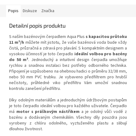
Popis
Diskuze
Značka
Detailní popis produktu
S naším bazénovým čerpadlem Aqua Plus
s kapacitou průtoku
11 m³/h
můžete mít jistotu, že vaše bazénová voda bude vždy
čistá, průzračná a zdravá pro plavání. S kompaktním designem a
vysokou účinností je toto čerpadlo
ideální volbou pro bazény
do 50 m³
. Jednoduchý a intuitivní design čerpadla umožňuje
rychlou a snadnou instalaci bez potřeby odborného technika.
Připojení je uzpůsobeno na ohebnou hadici o průměru 32/38 mm,
nebo 50 mm PVC trubku. Je vybaveno předfiltrem pro hrubší
nečistoty, průhledné viko předfiltru Vám umožní snadnou
kontrolu zanešení předfiltru.
Díky odolným materiálům a jednoduchým údržbovým postupům
je toto čerpadlo ideální volbou pro každého uživatele. Čerpadlo
má
motor s práškovým nástřikem
a je odolný vůči vodě z
bazénu a dodávaným chemikáliím. Všechny díly pouzdra jsou
vyrobeny z chlóru odolného, ​​vyztuženého plastu a slibují
dlouhou životnost.