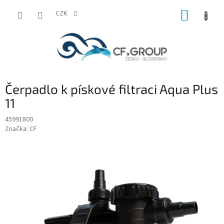
Přejít
NÁKUP
na
CZK
obsah
KOŠÍK
Čerpadlo k pískové filtraci Aqua Plus
11
45991800
Značka:
CF