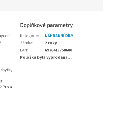
Doplňkové parametry
hycení
Kategorie
:
NÁHRADNÍ DÍLY
e
Záruka
:
2 roky
EAN
:
6976413750600
Položka byla vyprodána…
é zbytky
st
2 Pro a