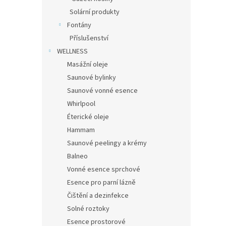
Solární produkty
Fontány
Příslušenství
WELLNESS
Masážní oleje
Saunové bylinky
Saunové vonné esence
Whirlpool
Éterické oleje
Hammam
Saunové peelingy a krémy
Balneo
Vonné esence sprchové
Esence pro parní lázně
Čištění a dezinfekce
Solné roztoky
Esence prostorové