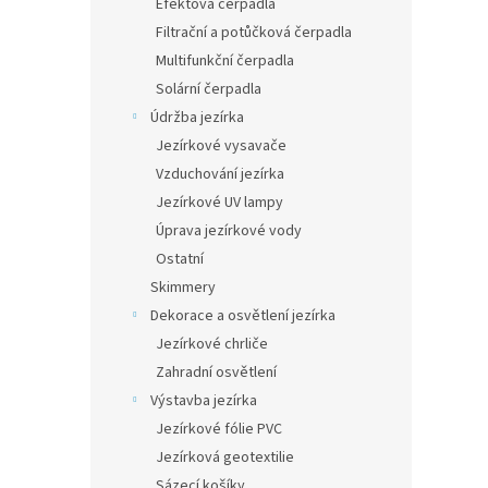
Efektová čerpadla
Filtrační a potůčková čerpadla
Multifunkční čerpadla
Solární čerpadla
Údržba jezírka
Jezírkové vysavače
Vzduchování jezírka
Jezírkové UV lampy
Úprava jezírkové vody
Ostatní
Skimmery
Dekorace a osvětlení jezírka
Jezírkové chrliče
Zahradní osvětlení
Výstavba jezírka
Jezírkové fólie PVC
Jezírková geotextilie
Sázecí košíky