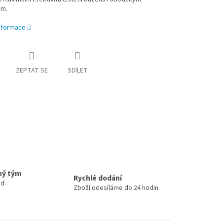
em.
informace
ZEPTAT SE
SDÍLET
ný tým
Rychlé dodání
ud
Zboží odesíláme do 24 hodin.