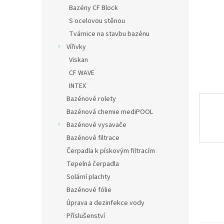
n
Bazény CF Block
e
S ocelovou stěnou
l
Tvárnice na stavbu bazénu
Vířivky
Viskan
CF WAVE
INTEX
Bazénové rolety
Bazénová chemie mediPOOL
Bazénové vysavače
Bazénové filtrace
Čerpadla k pískovým filtracím
Tepelná čerpadla
Solární plachty
Bazénové fólie
Úprava a dezinfekce vody
Příslušenství