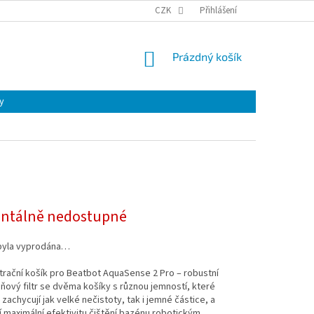
CZK
Přihlášení
NÁKUPNÍ
Prázdný košík
KOŠÍK
y
tálně nedostupné
byla vyprodána…
iltrační košík pro Beatbot AquaSense 2 Pro – robustní
ový filtr se dvěma košíky s různou jemností, které
zachycují jak velké nečistoty, tak i jemné částice, a
 maximální efektivitu čištění bazénu robotickým