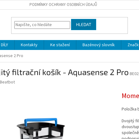
PODMÍNKY OCHRANY OSOBNÍCH ÚDAJŮ
HLEDAT
DÍLY
Kontakty
Ke stažení
Bazénový slovník
Značk
quasense 2 Pro
itý filtrační košík - Aquasense 2 Pro
BE02
Beatbot
Momen
Položka 
Dvojitý f
dvoustupň
společně 
podporují