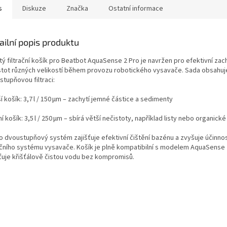
s
Diskuze
Značka
Ostatní informace
ailní popis produktu
tý filtrační košík pro Beatbot AquaSense 2 Pro je navržen pro efektivní zac
stot různých velikostí během provozu robotického vysavače. Sada obsahuj
tupňovou filtraci:
í košík: 3,7 l / 150 µm – zachytí jemné částice a sedimenty
ní košík: 3,5 l / 250 µm – sbírá větší nečistoty, například listy nebo organick
o dvoustupňový systém zajišťuje efektivní čištění bazénu a zvyšuje účinno
račního systému vysavače. Košík je plně kompatibilní s modelem AquaSense 
šťuje křišťálově čistou vodu bez kompromisů.