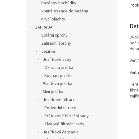
Bazénové schůdky
Popi
Vonné esence do bazénu
Krycí plachty
Det
ZAHRADA
Solární sprchy
Dvoji
neči
Zahradní sprchy
dvous
Jezírka
Jezírkové sady
Vnějš
Okrasná jezírka
Vnitř
Koupací jezírka
Plastová jezírka
Tent
filt
Mini jezírka
zaji
Jezírkové filtrace
Podvodní filtrace
Průtokové filtrační sady
Tlakové filtrační sady
Jezírková čerpadla