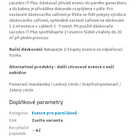
Lacodos IT Plus. Dávkovač přivádí esenci do parního generátoru
a do kabiny je přiváděna dokonale rozptýlena v páře. Pro
nastavení dávkovacího zařízení je třeba se řídit pokyny výrobce
dávkovacího zařízení, optimálně nastavit zařízení na dávkování
1-2 ml esence v cyklech 3 - 5 minut. Při použití dávkovače
Lacodos IT Plus spotřebujete 1 l esence týdně u kabiny do 20
2
m
při plném provozu.
Ruční dávkování:
Nakapejte 2-3 kapky esence na odpařovací
trysku.
Alternativní produkty - další citrusové esence v naší
nabídce:
Pomeranč-mandarinka / Ledový citrón / Grepfruit-pomeranč /
Zelený citrón
Doplňkové parametry
Kategorie
:
Esence pro parní lázně
EAN
:
Zvolte variantu
Recyklační
-- Kč
poplatek
: