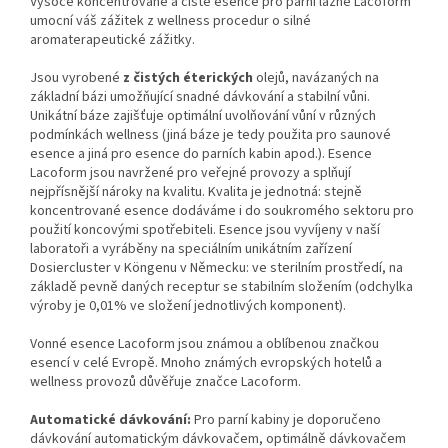
Vysoce koncentrované a čisté esence pro parní lázně Lacoform
umocní váš zážitek z wellness procedur o silné
aromaterapeutické zážitky.
Jsou vyrobené
z čistých éterických
olejů, navázaných na
základní bázi umožňující snadné dávkování a stabilní vůni.
Unikátní báze zajišťuje optimální uvolňování vůní v různých
podmínkách wellness (jiná báze je tedy použita pro saunové
esence a jiná pro esence do parních kabin apod.). Esence
Lacoform jsou navržené pro veřejné provozy a splňují
nejpřísnější nároky na kvalitu. Kvalita je jednotná: stejně
koncentrované esence dodáváme i do soukromého sektoru pro
použití koncovými spotřebiteli. Esence jsou vyvíjeny v naší
laboratoři a vyráběny na speciálním unikátním zařízení
Dosiercluster v Köngenu v Německu: ve sterilním prostředí, na
základě pevně daných receptur se stabilním složením (odchylka
výroby je 0,01% ve složení jednotlivých komponent).
Vonné esence Lacoform jsou známou a oblíbenou značkou
esencí v celé Evropě. Mnoho známých evropských hotelů a
wellness provozů důvěřuje značce Lacoform.
Automatické dávkování:
Pro parní kabiny je doporučeno
dávkování automatickým dávkovačem, optimálně dávkovačem