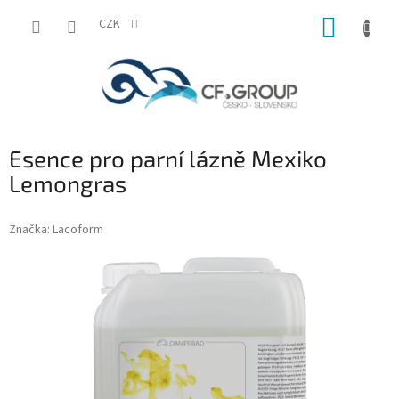
Přejít
NÁKUP
na
CZK
obsah
KOŠÍK
Esence pro parní lázně Mexiko
Lemongras
Značka:
Lacoform