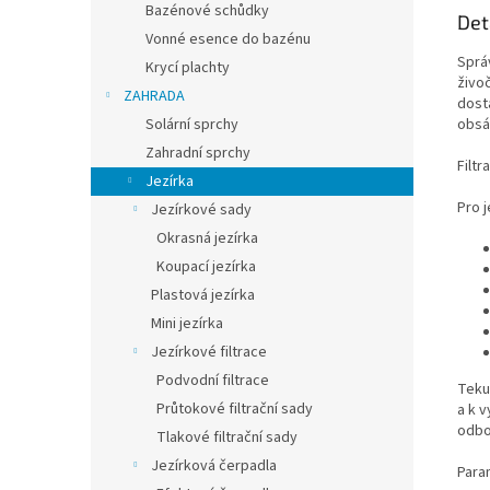
Bazénové schůdky
Det
Vonné esence do bazénu
Sprá
Krycí plachty
živoč
ZAHRADA
dost
obsá
Solární sprchy
Zahradní sprchy
Filtr
Jezírka
Pro j
Jezírkové sady
Okrasná jezírka
Koupací jezírka
Plastová jezírka
Mini jezírka
Jezírkové filtrace
Podvodní filtrace
Teku
Průtokové filtrační sady
a k 
odbo
Tlakové filtrační sady
Jezírková čerpadla
Para