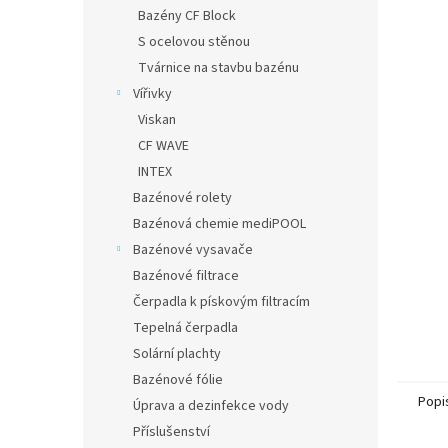
n
Bazény CF Block
e
S ocelovou stěnou
l
Tvárnice na stavbu bazénu
Vířivky
Viskan
CF WAVE
INTEX
Bazénové rolety
Bazénová chemie mediPOOL
Bazénové vysavače
Bazénové filtrace
Čerpadla k pískovým filtracím
Tepelná čerpadla
Solární plachty
Bazénové fólie
Popi
Úprava a dezinfekce vody
Příslušenství