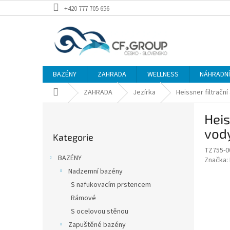
Přejít
+420 777 705 656
na
obsah
BAZÉNY
ZAHRADA
WELLNESS
NÁHRADNÍ 
Domů
ZAHRADA
Jezírka
Heissner filtračn
P
Heis
o
Přeskočit
s
vod
Kategorie
kategorie
t
TZ755-0
r
BAZÉNY
Značka:
a
Nadzemní bazény
n
S nafukovacím prstencem
n
í
Rámové
p
S ocelovou stěnou
a
Zapuštěné bazény