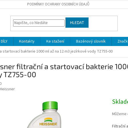
PODMÍNKY OCHRANY OSOBNÍCH ÚDAJŮ
HLEDAT
DÍLY
Kontakty
Ke stažení
Bazénový slovník
Značk
í a startovací bakterie 1000 ml až na 12 m3 jezírkové vody TZ755-00
sner filtrační a startovací bakterie 10
y TZ755-00
0
Heissner
Skla
Můžeme d
Filtrační