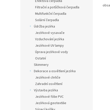
Efektová čerpadla
obsa
Filtrační a potůčková čerpadla
Multifunkční čerpadla
Solární čerpadla
Údržba jezírka
Jezírkové vysavače
Vzduchování jezírka
Jezírkové UV lampy
Úprava jezírkové vody
Ostatní
Skimmery
Dekorace a osvětlení jezírka
Jezírkové chrliče
Zahradní osvětlení
Výstavba jezírka
Jezírkové fólie PVC
Jezírková geotextilie
Sázecí košíky