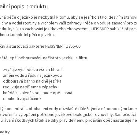
ailní popis produktu
vná péče o jezírko je nezbytná k tomu, aby se jezírko stalo ideálním stano
ichy a vodní rostliny a vrcholem vaší zahrady. Péče o vodu je zásadní pro za
atku kyslíku a zachování jezírkového ekosystému. HEISSNER nabízí 5 přípra
hnou kompletní péči o jezírko.
ační a startovací bakterie HEISSNER TZ755-00
eště lepší odbourávání nečistot v jezírku a filtru
zvyšuje výsledek u všech filtrací
změní vodu z řádu na jezírkovou
odbourává bahno na dně jezírka
redukuje nepříjemné zápachy
hnědá zakalená voda bude opět jasná
dlouho trvající účinek
tý koncentrát k obohacení vody obzvláště důležitými a nápomocnými kmen
vytvoření a vylepšení potřebné jezírkové biologické rovnováhy. Samočistící
urávání škodlivých látek se díky pravidelnému přidávání opět nastartuje ne
metry