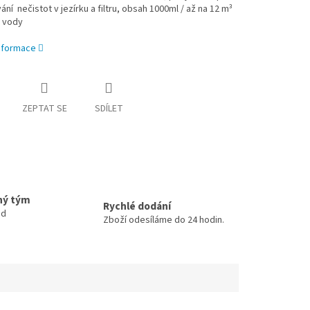
ní nečistot v jezírku a filtru, obsah 1000ml / až na 12 m³
é vody
informace
ZEPTAT SE
SDÍLET
ný tým
Rychlé dodání
ud
Zboží odesíláme do 24 hodin.