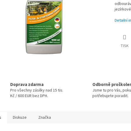
odbourává
jezírkov
Detailní 
TISK
Doprava zdarma
Odborně proškole
Pro všechny zásilky nad 15 tis.
Jsme tu pro Vás, pok
Kč / 600 EUR bez DPH.
potřebujete poradit.
s
Diskuze
Značka