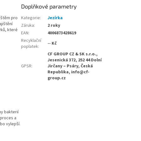
Doplňkové parametry
vištěm pro
Kategorie
:
Jezírka
jištění
Záruka
:
2 roky
vků, které
EAN
:
4006873428619
Recyklační
-- Kč
poplatek
:
CF GROUP CZ & SK s.r.o.,
Jesenická 372, 252 44 Dolní
GPSR
:
Jirčany – Psáry, Česká
Republika, info@cf-
group.cz
y bakterií
 proces a
bo vylepší.