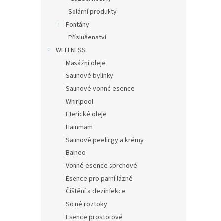
Solární produkty
Fontány
Příslušenství
WELLNESS
Masážní oleje
Saunové bylinky
Saunové vonné esence
Whirlpool
Éterické oleje
Hammam
Saunové peelingy a krémy
Balneo
Vonné esence sprchové
Esence pro parní lázně
Čištění a dezinfekce
Solné roztoky
Esence prostorové