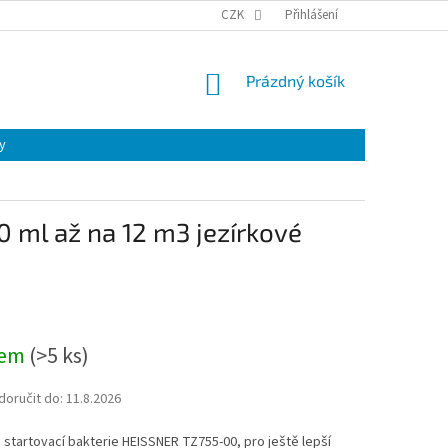
CZK
Přihlášení
NÁKUPNÍ
Prázdný košík
KOŠÍK
y
00 ml až na 12 m3 jezírkové
dem
(
>5 ks
)
oručit do:
11.8.2026
 a startovací bakterie HEISSNER TZ755-00, pro ještě lepší