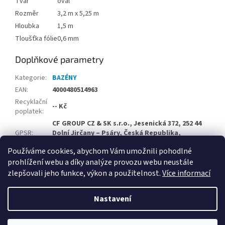
Tvar
ovál
Rozměr
3,2 m x 5,25 m
Hloubka
1,5 m
Tloušťka fólie
0,6 mm
Doplňkové parametry
Kategorie
:
BAZÉNY
EAN
:
4000480514963
Recyklační
-- Kč
poplatek
:
CF GROUP CZ & SK s.r.o., Jesenická 372, 252 44
GPSR
:
Dolní Jirčany – Psáry, Česká Republika,
info@cf-group.cz
Používáme cookies, abychom Vám umožnili pohodlné
prohlížení webu a díky analýze provozu webu neustále
Z
zlepšovali jeho funkce, výkon a použitelnost.
Více informací
á
Vytvořil Shoptet
p
Nastavení
a
t
Copyright 2026
Velkoobchodní e-shop CF Group CZ & SK
.