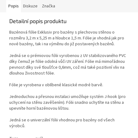
Popis
Diskuze
Značka
Detailní popis produktu
Bazénová fólie Exklusiv pro bazény s plechovou stěnou o
rozměru 3,2 m x 5,25 m a hloubce 1,5 m. Fólie je vhodná jak pro
nové bazény, tak i na výměnu do již postavených bazénů.
Jedná se o prémiovou fólii vyrobenou z UV stabilizovaného PVC
díky čemuž je fólie odolná vůči UV záření. Fólie má mimořádnou
pevnost díky své tloušťce 0,6mm, což má také pozitivní vliv na
dlouhou živostnost fólie.
Fólie je vyrobena v oblíbené klasické modré barvě.
Jednoduchou a přesnou instalaci umožňuje systém J-hook (pro
uchycení na stěnu zavěšením). Fólii snadno uchytíte na stěnu a
upevníte horní bazénovou lištou.
Jedná se o univerzální fólii vhodnou pro bazény od všech
výrobců.