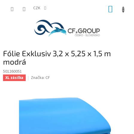
Přejít
NÁKUP
na
CZK
obsah
KOŠÍK
Fólie Exklusiv 3,2 x 5,25 x 1,5 m
modrá
501260051
Značka:
CF
XL zásilka