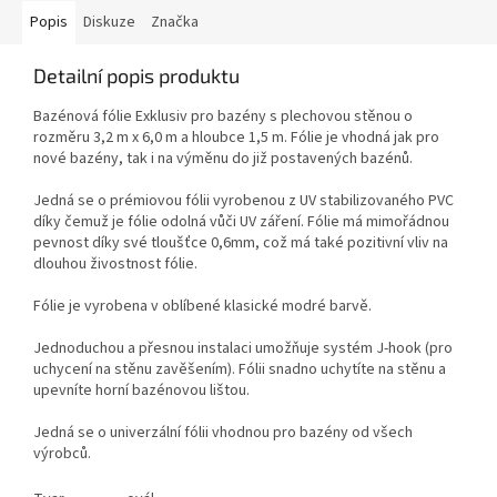
Popis
Diskuze
Značka
Detailní popis produktu
Bazénová fólie Exklusiv pro bazény s plechovou stěnou o
rozměru 3,2 m x 6,0 m a hloubce 1,5 m. Fólie je vhodná jak pro
nové bazény, tak i na výměnu do již postavených bazénů.
Jedná se o prémiovou fólii vyrobenou z UV stabilizovaného PVC
díky čemuž je fólie odolná vůči UV záření. Fólie má mimořádnou
pevnost díky své tloušťce 0,6mm, což má také pozitivní vliv na
dlouhou živostnost fólie.
Fólie je vyrobena v oblíbené klasické modré barvě.
Jednoduchou a přesnou instalaci umožňuje systém J-hook (pro
uchycení na stěnu zavěšením). Fólii snadno uchytíte na stěnu a
upevníte horní bazénovou lištou.
Jedná se o univerzální fólii vhodnou pro bazény od všech
výrobců.