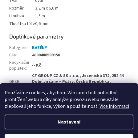
Tvar
ovál
Rozměr
3,2 m x 6,0 m
Hloubka
1,5 m
Tloušťka fólie
0,6 mm
Doplňkové parametry
Kategorie
:
BAZÉNY
EAN
:
4000480509358
Recyklační
-- Kč
poplatek
:
CF GROUP CZ & SK s.r.o., Jesenická 372, 252 44
GPSR
:
Dolní Jirčany – Psáry, Česká Republika,
info@cf-group.cz
Používáme cookies, abychom Vám umožnili pohodlné
prohlížení webu a díky analýze provozu webu neustále
Z
zlepšovali jeho funkce, výkon a použitelnost.
Více informací
á
Vytvořil Shoptet
p
Nastavení
a
t
Copyright 2026
Velkoobchodní e-shop CF Group CZ & SK
.