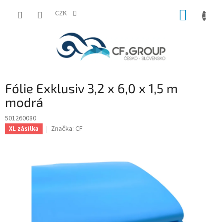
Přejít
NÁKUP
na
CZK
obsah
KOŠÍK
Fólie Exklusiv 3,2 x 6,0 x 1,5 m
modrá
501260080
Značka:
CF
XL zásilka