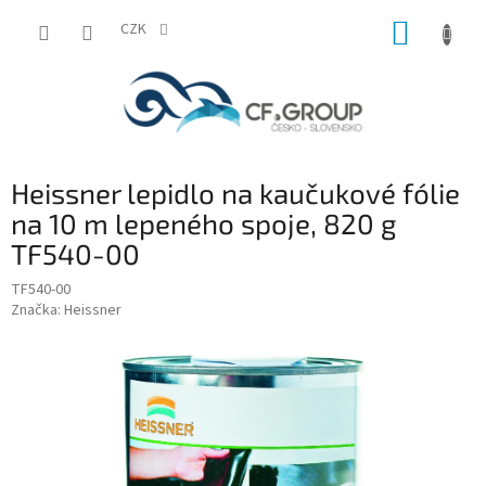
Přejít
NÁKUP
na
CZK
obsah
KOŠÍK
Heissner lepidlo na kaučukové fólie
na 10 m lepeného spoje, 820 g
TF540-00
TF540-00
Značka:
Heissner