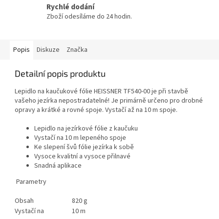
Rychlé dodání
Zboží odesíláme do 24 hodin.
Popis
Diskuze
Značka
Detailní popis produktu
Lepidlo na kaučukové fólie HEISSNER TF540-00 je při stavbě
vašeho jezírka nepostradatelné! Je primárně určeno pro drobné
opravy a krátké a rovné spoje. Vystačí až na 10 m spoje.
Lepidlo na jezírkové fólie z kaučuku
Vystačí na 10 m lepeného spoje
Ke slepení švů fólie jezírka k sobě
Vysoce kvalitní a vysoce přilnavé
Snadná aplikace
Parametry
Obsah
820 g
Vystačí na
10 m