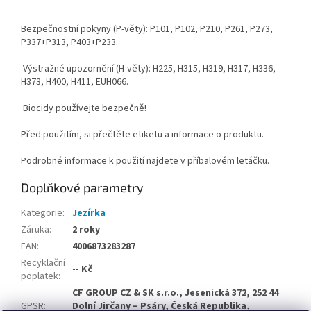
Bezpečnostní pokyny (P-věty): P101, P102, P210, P261, P273,
P337+P313, P403+P233.
Výstražné upozornění (H-věty): H225, H315, H319, H317, H336,
H373, H400, H411, EUH066.
Biocidy používejte bezpečně!
Před použitím, si přečtěte etiketu a informace o produktu.
Podrobné informace k použití najdete v příbalovém letáčku.
Doplňkové parametry
Kategorie
:
Jezírka
Záruka
:
2 roky
EAN
:
4006873283287
Recyklační
-- Kč
poplatek
:
CF GROUP CZ & SK s.r.o., Jesenická 372, 252 44
GPSR
:
Dolní Jirčany – Psáry, Česká Republika,