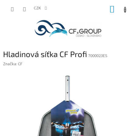
Přejít
NÁKUP
na
CZK
obsah
KOŠÍK
Hladinová síťka CF Profi
7000023ES
Značka:
CF