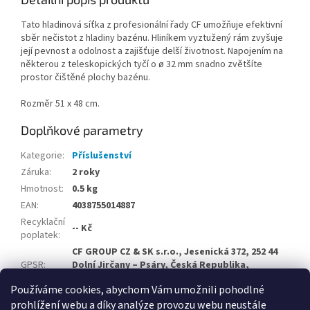
Tato hladinová síťka z profesionální řady CF umožňuje efektivní
sběr nečistot z hladiny bazénu. Hliníkem vyztužený rám zvyšuje
její pevnost a odolnost a zajišťuje delší životnost. Napojením na
některou z teleskopických tyčí o ø 32 mm snadno zvětšíte
prostor čištěné plochy bazénu.
Rozměr 51 x 48 cm.
Doplňkové parametry
Kategorie
:
Příslušenství
Záruka
:
2 roky
Hmotnost
:
0.5 kg
EAN
:
4038755014887
Recyklační
-- Kč
poplatek
:
CF GROUP CZ & SK s.r.o., Jesenická 372, 252 44
GPSR
:
Dolní Jirčany – Psáry, Česká Republika,
info@cf-group.cz
Používáme cookies, abychom Vám umožnili pohodlné
prohlížení webu a díky analýze provozu webu neustále