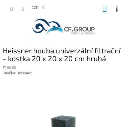
Přejít
NÁKUP
na
CZK
obsah
KOŠÍK
Heissner houba univerzální filtrační
- kostka 20 x 20 x 20 cm hrubá
F190-00
Značka:
Heissner