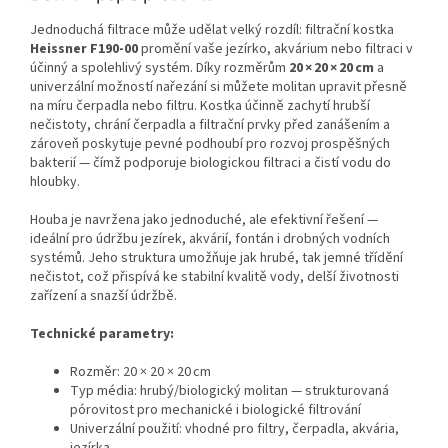
Jednoduchá filtrace může udělat velký rozdíl: filtrační kostka
Heissner F190‑00
promění vaše jezírko, akvárium nebo filtraci v
účinný a spolehlivý systém. Díky rozměrům
20 × 20 × 20 cm
a
univerzální možností nařezání si můžete molitan upravit přesně
na míru čerpadla nebo filtru. Kostka účinně zachytí hrubší
nečistoty, chrání čerpadla a filtrační prvky před zanášením a
zároveň poskytuje pevné podhoubí pro rozvoj prospěšných
bakterií — čímž podporuje biologickou filtraci a čistí vodu do
hloubky.
Houba je navržena jako jednoduché, ale efektivní řešení —
ideální pro údržbu jezírek, akvárií, fontán i drobných vodních
systémů. Jeho struktura umožňuje jak hrubé, tak jemné třídění
nečistot, což přispívá ke stabilní kvalitě vody, delší životnosti
zařízení a snazší údržbě.
Technické parametry:
Rozměr: 20 × 20 × 20 cm
Typ média: hrubý/biologický molitan — strukturovaná
pórovitost pro mechanické i biologické filtrování
Univerzální použití: vhodné pro filtry, čerpadla, akvária,
jezírka