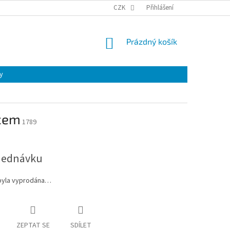
CZK
Přihlášení
NÁKUPNÍ
Prázdný košík
KOŠÍK
y
vcem
1789
jednávku
byla vyprodána…
ZEPTAT SE
SDÍLET