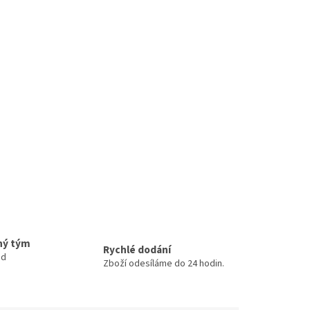
ný tým
Rychlé dodání
ud
Zboží odesíláme do 24 hodin.