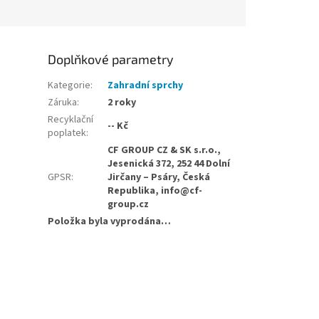
Doplňkové parametry
Kategorie
:
Zahradní sprchy
Záruka
:
2 roky
Recyklační
-- Kč
poplatek
:
CF GROUP CZ & SK s.r.o.,
Jesenická 372, 252 44 Dolní
GPSR
:
Jirčany – Psáry, Česká
Republika, info@cf-
group.cz
Položka byla vyprodána…