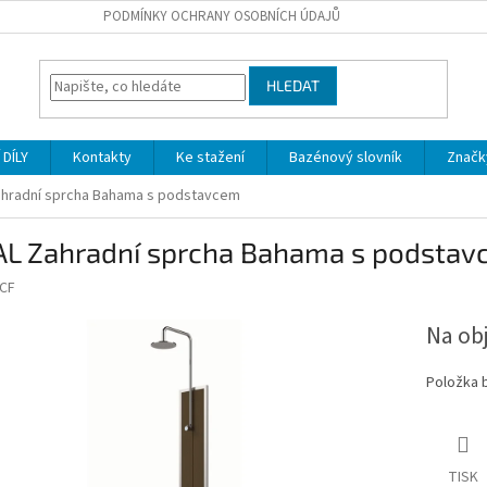
PODMÍNKY OCHRANY OSOBNÍCH ÚDAJŮ
HLEDAT
DÍLY
Kontakty
Ke stažení
Bazénový slovník
Značk
ahradní sprcha Bahama s podstavcem
AL Zahradní sprcha Bahama s podsta
CF
Na ob
Položka 
TISK