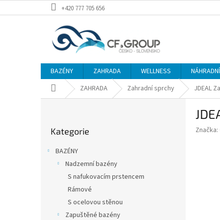
Přejít
+420 777 705 656
na
obsah
BAZÉNY
ZAHRADA
WELLNESS
NÁHRADNÍ 
Domů
ZAHRADA
Zahradní sprchy
JDEAL Z
P
JDE
o
Přeskočit
s
Značka:
Kategorie
kategorie
t
r
BAZÉNY
a
Nadzemní bazény
n
S nafukovacím prstencem
n
í
Rámové
p
S ocelovou stěnou
a
Zapuštěné bazény