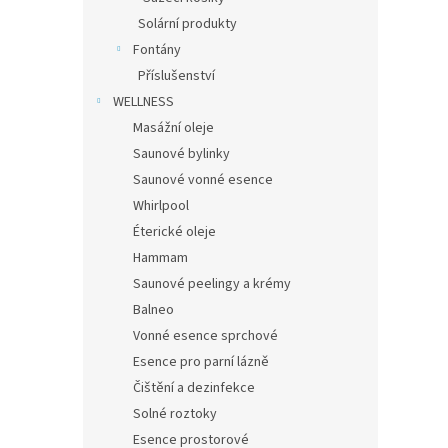
Solární produkty
Fontány
Příslušenství
WELLNESS
Masážní oleje
Saunové bylinky
Saunové vonné esence
Whirlpool
Éterické oleje
Hammam
Saunové peelingy a krémy
Balneo
Vonné esence sprchové
Esence pro parní lázně
Čištění a dezinfekce
Solné roztoky
Esence prostorové