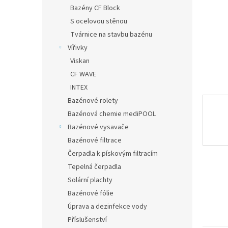
n
Bazény CF Block
e
S ocelovou stěnou
l
Tvárnice na stavbu bazénu
Vířivky
Viskan
CF WAVE
INTEX
Bazénové rolety
Bazénová chemie mediPOOL
Bazénové vysavače
Bazénové filtrace
Čerpadla k pískovým filtracím
Tepelná čerpadla
Solární plachty
Bazénové fólie
Úprava a dezinfekce vody
Příslušenství