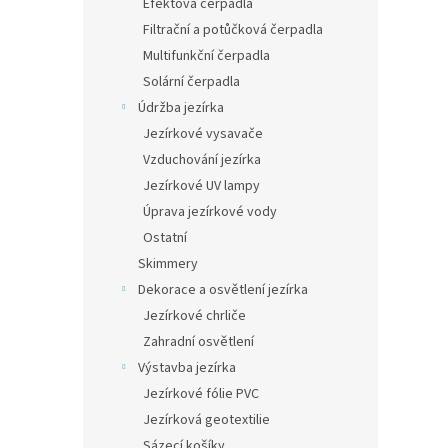
Efektová čerpadla
Filtrační a potůčková čerpadla
Multifunkční čerpadla
Solární čerpadla
Údržba jezírka
Jezírkové vysavače
Vzduchování jezírka
Jezírkové UV lampy
Úprava jezírkové vody
Ostatní
Skimmery
Dekorace a osvětlení jezírka
Jezírkové chrliče
Zahradní osvětlení
Výstavba jezírka
Jezírkové fólie PVC
Jezírková geotextilie
Sázecí košíky