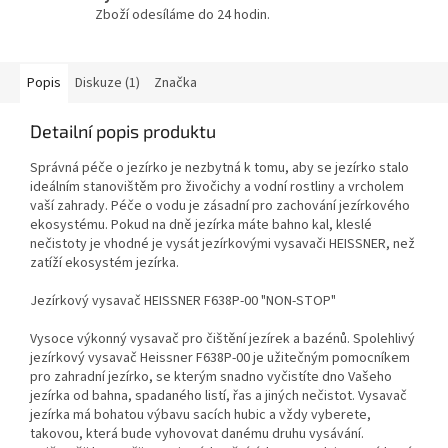
Zboží odesíláme do 24 hodin.
Popis
Diskuze (1)
Značka
Detailní popis produktu
Správná péče o jezírko je nezbytná k tomu, aby se jezírko stalo
ideálním stanovištěm pro živočichy a vodní rostliny a vrcholem
vaší zahrady. Péče o vodu je zásadní pro zachování jezírkového
ekosystému. Pokud na dně jezírka máte bahno kal, kleslé
nečistoty je vhodné je vysát jezírkovými vysavači HEISSNER, než
zatíží ekosystém jezírka.
Jezírkový vysavač HEISSNER F638P-00 "NON-STOP"
Vysoce výkonný vysavač pro čištění jezírek a bazénů. Spolehlivý
jezírkový vysavač Heissner F638P-00 je užitečným pomocníkem
pro zahradní jezírko, se kterým snadno vyčistíte dno Vašeho
jezírka od bahna, spadaného listí, řas a jiných nečistot. Vysavač
jezírka má bohatou výbavu sacích hubic a vždy vyberete,
takovou, která bude vyhovovat danému druhu vysávání.