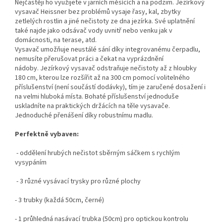
Nejčastěji ho využijete v jarních měsících a na podzim. Jezírkový
vysavač Heissner bez problémů vysaje řasy, kal, zbytky
zetlelých rostlin a jiné nečistoty ze dna jezírka. Své uplatnění
také najde jako odsávač vody uvnitř nebo venku jak v
domácnosti, na terase, atd.
Vysavač umožňuje neustálé sání díky integrovanému čerpadlu,
nemusíte přerušovat práci a čekat na vyprázdnění
nádoby. Jezírkový vysavač odstraňuje nečistoty až z hloubky
180 cm,
kterou lze rozšířit až na 300 cm pomocí volitelného
příslušenství (není součástí dodávky), tím je zaručené dosažení i
na velmi hluboká místa
. Bohaté příslušenství jednoduše
uskladníte na praktických držácích na těle vysavače.
Jednoduché přenášení díky robustnímu madlu.
Perfektně vybaven:
- oddělení hrubých nečistot sběrným sáčkem s rychlým
vysypáním
- 3 různé vysávací trysky pro různé plochy
- 3 trubky (každá 50cm, černé)
- 1 průhledná nasávací trubka (50cm) pro optickou kontrolu