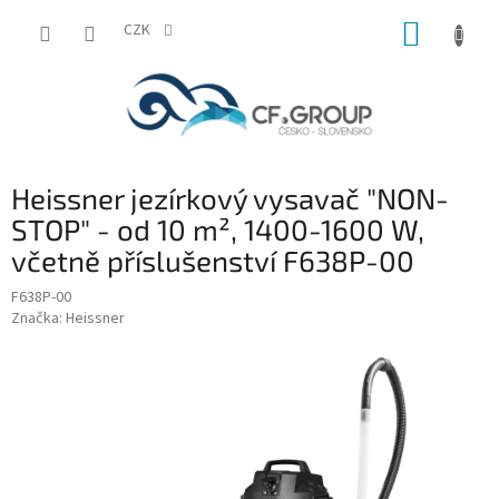
Přejít
NÁKUP
na
CZK
obsah
KOŠÍK
Heissner jezírkový vysavač "NON-
STOP" - od 10 m², 1400-1600 W,
včetně příslušenství F638P-00
F638P-00
Značka:
Heissner