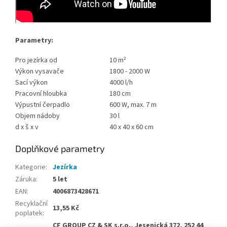
Parametry:
Pro jezírka od
10 m²
Výkon vysavače
1800 - 2000 W
Sací výkon
4000 l/h
Pracovní hloubka
180 cm
Výpustní čerpadlo
600 W, max. 7 m
Objem nádoby
30 l
d x š x v
40 x 40 x 60 cm
Doplňkové parametry
Kategorie
:
Jezírka
Záruka
:
5 let
EAN
:
4006873428671
Recyklační
13,55 Kč
poplatek
:
CF GROUP CZ & SK s.r.o., Jesenická 372, 252 44