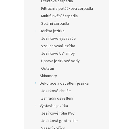
Efektová čerpadla
Filtrační a potůčková čerpadla
Multifunkční čerpadla
Solární čerpadla
Údržba jezírka
Jezírkové vysavače
Vzduchování jezírka
Jezírkové UV lampy
Úprava jezírkové vody
Ostatní
Skimmery
Dekorace a osvětlení jezírka
Jezírkové chrliče
Zahradní osvětlení
Výstavba jezírka
Jezírkové fólie PVC
Jezírková geotextilie
Sázecí košíky