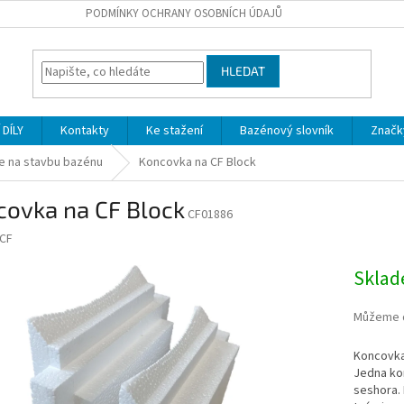
PODMÍNKY OCHRANY OSOBNÍCH ÚDAJŮ
HLEDAT
DÍLY
Kontakty
Ke stažení
Bazénový slovník
Značk
e na stavbu bazénu
Koncovka na CF Block
covka na CF Block
CF01886
CF
Skla
Můžeme d
Koncovka 
Jedna ko
seshora. 