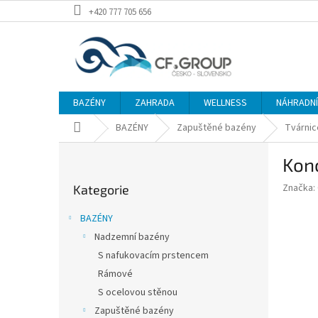
Přejít
+420 777 705 656
na
obsah
BAZÉNY
ZAHRADA
WELLNESS
NÁHRADNÍ 
Domů
BAZÉNY
Zapuštěné bazény
Tvárnic
P
Kon
o
Přeskočit
s
Značka:
Kategorie
kategorie
t
r
BAZÉNY
a
Nadzemní bazény
n
S nafukovacím prstencem
n
í
Rámové
p
S ocelovou stěnou
a
Zapuštěné bazény