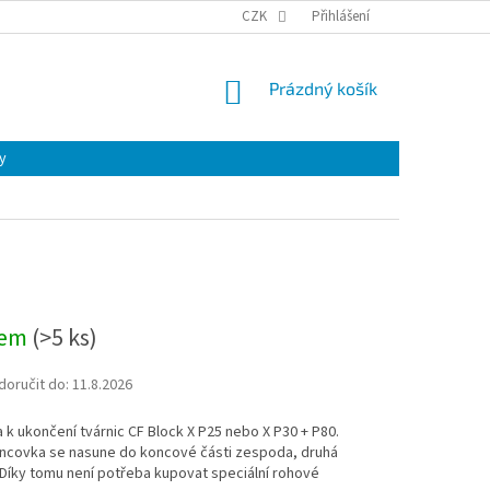
CZK
Přihlášení
NÁKUPNÍ
Prázdný košík
KOŠÍK
y
dem
(
>5 ks
)
oručit do:
11.8.2026
k ukončení tvárnic CF Block X P25 nebo X P30 + P80.
ncovka se nasune do koncové části zespoda, druhá
Díky tomu není potřeba kupovat speciální rohové