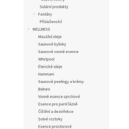
Solární produkty
Fontány
Příslušenství
WELLNESS
Masážní oleje
Saunové bylinky
Saunové vonné esence
Whirlpool
Éterické oleje
Hammam
Saunové peelingy a krémy
Balneo
Vonné esence sprchové
Esence pro parní lázně
Čištění a dezinfekce
Solné roztoky
Esence prostorové