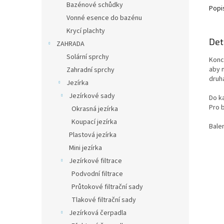
Bazénové schůdky
Popi
Vonné esence do bazénu
Krycí plachty
Det
ZAHRADA
Solární sprchy
Konc
aby 
Zahradní sprchy
druh
Jezírka
Jezírkové sady
Do k
Pro 
Okrasná jezírka
Koupací jezírka
Balen
Plastová jezírka
Mini jezírka
Jezírkové filtrace
Podvodní filtrace
Průtokové filtrační sady
Tlakové filtrační sady
Jezírková čerpadla