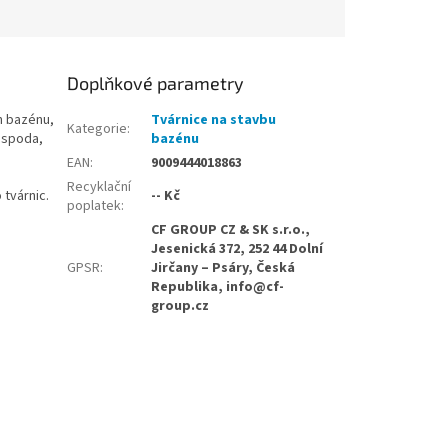
Doplňkové parametry
h bazénu,
Tvárnice na stavbu
Kategorie
:
espoda,
bazénu
EAN
:
9009444018863
Recyklační
tvárnic.
-- Kč
poplatek
:
CF GROUP CZ & SK s.r.o.,
Jesenická 372, 252 44 Dolní
GPSR
:
Jirčany – Psáry, Česká
Republika, info@cf-
group.cz