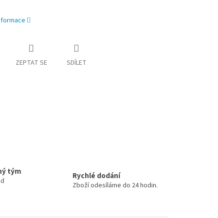
informace
ZEPTAT SE
SDÍLET
ný tým
Rychlé dodání
ud
Zboží odesíláme do 24 hodin.