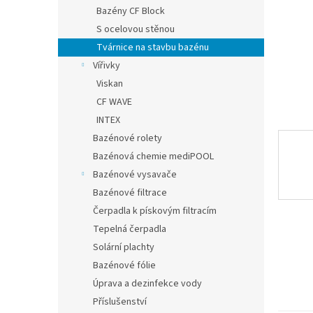
n
Bazény CF Block
e
S ocelovou stěnou
l
Tvárnice na stavbu bazénu
Vířivky
Viskan
CF WAVE
INTEX
Bazénové rolety
Bazénová chemie mediPOOL
Bazénové vysavače
Bazénové filtrace
Čerpadla k pískovým filtracím
Tepelná čerpadla
Solární plachty
Bazénové fólie
Úprava a dezinfekce vody
Příslušenství