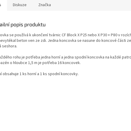
s
Diskuze
Značka
ailní popis produktu
ovka se používá k ukončení tvárnic CF Block X P25 nebo X P30 + P80 v rozíc
nevytékal beton ven ze zdi. Jedna koncovka se nasune do koncové části z
á seshora.
aždého rohu je potřeba jedna horní a jedna spodní koncovka na každé patro 
bazén o hloubce 1,5 m je potřeba 16 koncovek.
í obsahuje 1 ks horní a 1 ks spodní koncovky.