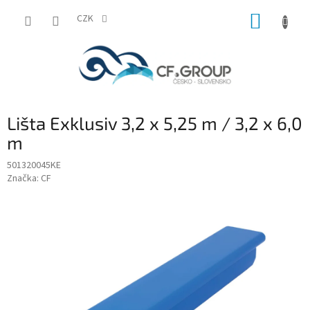
Přejít
NÁKUP
na
CZK
obsah
KOŠÍK
Lišta Exklusiv 3,2 x 5,25 m / 3,2 x 6,0
m
501320045KE
Značka:
CF