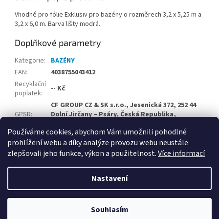
Vhodné pro fólie Exklusiv pro bazény o rozměrech 3,2 x 5,25 m a
3,2 x 6,0 m. Barva lišty modrá.
Doplňkové parametry
Kategorie
:
BAZÉNY
EAN
:
4038755043412
Recyklační
-- Kč
poplatek
:
CF GROUP CZ & SK s.r.o., Jesenická 372, 252 44
GPSR
:
Dolní Jirčany – Psáry, Česká Republika,
info@cf-group.cz
Používáme cookies, abychom Vám umožnili pohodlné
prohlížení webu a díky analýze provozu webu neustále
Z
zlepšovali jeho funkce, výkon a použitelnost.
Více informací
á
Vytvořil Shoptet
p
Nastavení
a
t
Copyright 2026
Velkoobchodní e-shop CF Group CZ & SK
.
í
Souhlasím
Všechna práva vyhrazena.