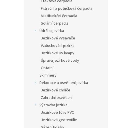
Efektová čerpadla
Filtrační a potůčková čerpadla
Multifunkční čerpadla
Solární čerpadla
Údržba jezírka
Jezírkové vysavače
Vzduchování jezírka
Jezírkové UV lampy
Úprava jezírkové vody
Ostatní
Skimmery
Dekorace a osvětlení jezírka
Jezírkové chrliče
Zahradní osvětlení
Výstavba jezírka
Jezírkové fólie PVC
Jezírková geotextilie
Sázecí košíky