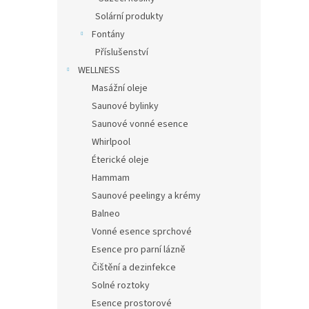
Solární produkty
Fontány
Příslušenství
WELLNESS
Masážní oleje
Saunové bylinky
Saunové vonné esence
Whirlpool
Éterické oleje
Hammam
Saunové peelingy a krémy
Balneo
Vonné esence sprchové
Esence pro parní lázně
Čištění a dezinfekce
Solné roztoky
Esence prostorové