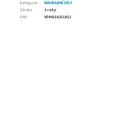
Kategorie
:
NÁHRADNÍ DÍLY
Záruka
:
2 roky
EAN
:
8594216231812