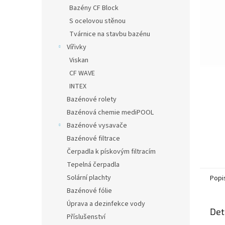
n
Bazény CF Block
e
S ocelovou stěnou
l
Tvárnice na stavbu bazénu
Vířivky
Viskan
CF WAVE
INTEX
Bazénové rolety
Bazénová chemie mediPOOL
Bazénové vysavače
Bazénové filtrace
Čerpadla k pískovým filtracím
Tepelná čerpadla
Solární plachty
Popi
Bazénové fólie
Úprava a dezinfekce vody
Det
Příslušenství