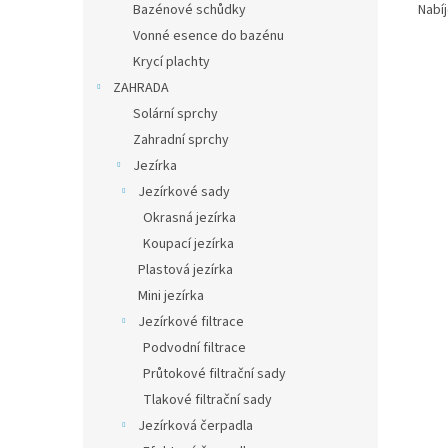
Nabí
Bazénové schůdky
Vonné esence do bazénu
Krycí plachty
ZAHRADA
Solární sprchy
Zahradní sprchy
Jezírka
Jezírkové sady
Okrasná jezírka
Koupací jezírka
Plastová jezírka
Mini jezírka
Jezírkové filtrace
Podvodní filtrace
Průtokové filtrační sady
Tlakové filtrační sady
Jezírková čerpadla