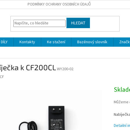
PODMÍNKY OCHRANY OSOBNÍCH ÚDAJŮ
HLEDAT
DÍLY
Kontakty
Ke stažení
Bazénový slovník
Značk
íječka k CF200CL
WY200-02
CF
Skla
Můžeme d
Nabíječk
Detailní 