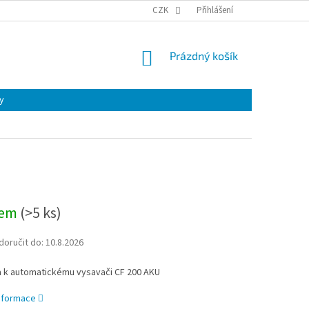
CZK
Přihlášení
NÁKUPNÍ
Prázdný košík
KOŠÍK
y
dem
(
>5 ks
)
oručit do:
10.8.2026
a k automatickému vysavači CF 200 AKU
informace