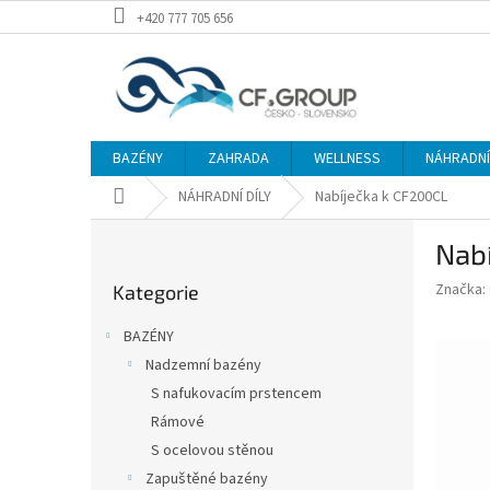
Přejít
+420 777 705 656
na
obsah
BAZÉNY
ZAHRADA
WELLNESS
NÁHRADNÍ 
Domů
NÁHRADNÍ DÍLY
Nabíječka k CF200CL
P
Nab
o
Přeskočit
s
Značka:
Kategorie
kategorie
t
r
BAZÉNY
a
Nadzemní bazény
n
S nafukovacím prstencem
n
í
Rámové
p
S ocelovou stěnou
a
Zapuštěné bazény