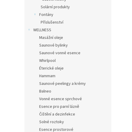
Solární produkty
Fontány
Příslušenství
WELLNESS
Masážní oleje
Saunové bylinky
Saunové vonné esence
Whirlpool
Éterické oleje
Hammam
Saunové peelingy a krémy
Balneo
Vonné esence sprchové
Esence pro parní lázně
Čištění a dezinfekce
Solné roztoky
Esence prostorové