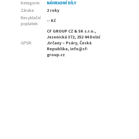
Kategorie
:
NÁHRADNÍ DÍLY
Záruka
:
2 roky
Recyklační
-- Kč
poplatek
:
CF GROUP CZ & SK s.r.o.,
Jesenická 372, 252 44 Dolní
GPSR
:
Jirčany – Psáry, Česká
Republika, info@cf-
group.cz