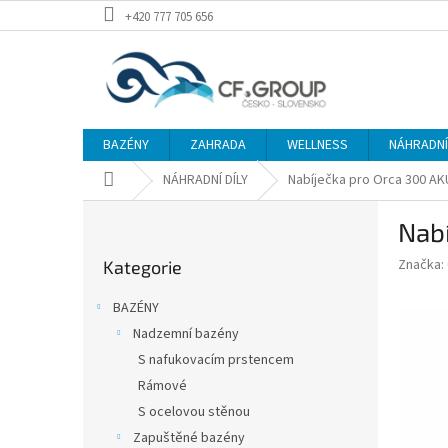
Přejít
+420 777 705 656
na
obsah
BAZÉNY
ZAHRADA
WELLNESS
NÁHRADNÍ 
Domů
NÁHRADNÍ DÍLY
Nabíječka pro Orca 300 AK
P
Nabí
o
Přeskočit
s
Značka:
Kategorie
kategorie
t
r
BAZÉNY
a
Nadzemní bazény
n
S nafukovacím prstencem
n
í
Rámové
p
S ocelovou stěnou
a
Zapuštěné bazény