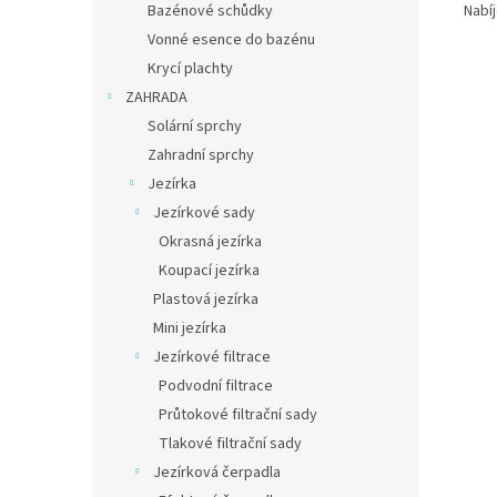
Nabí
Bazénové schůdky
Vonné esence do bazénu
Krycí plachty
ZAHRADA
Solární sprchy
Zahradní sprchy
Jezírka
Jezírkové sady
Okrasná jezírka
Koupací jezírka
Plastová jezírka
Mini jezírka
Jezírkové filtrace
Podvodní filtrace
Průtokové filtrační sady
Tlakové filtrační sady
Jezírková čerpadla