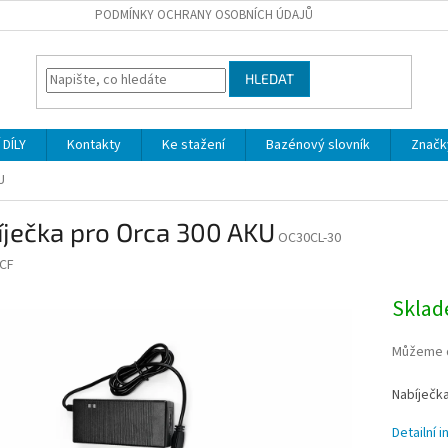
PODMÍNKY OCHRANY OSOBNÍCH ÚDAJŮ
HLEDAT
DÍLY
Kontakty
Ke stažení
Bazénový slovník
Značk
U
ječka pro Orca 300 AKU
OC30CL-30
CF
Skla
Můžeme d
Nabíječk
Detailní 