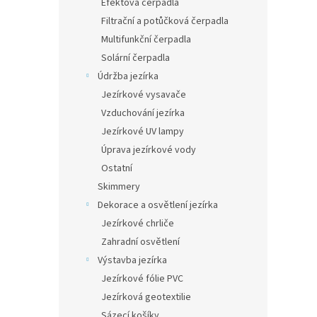
Efektová čerpadla
Filtrační a potůčková čerpadla
Multifunkční čerpadla
Solární čerpadla
Údržba jezírka
Jezírkové vysavače
Vzduchování jezírka
Jezírkové UV lampy
Úprava jezírkové vody
Ostatní
Skimmery
Dekorace a osvětlení jezírka
Jezírkové chrliče
Zahradní osvětlení
Výstavba jezírka
Jezírkové fólie PVC
Jezírková geotextilie
Sázecí košíky