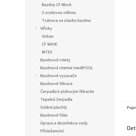
n
Bazény CF Block
e
S ocelovou stěnou
l
Tvárnice na stavbu bazénu
Vířivky
Viskan
CF WAVE
INTEX
Bazénové rolety
Bazénová chemie mediPOOL
Bazénové vysavače
Bazénové filtrace
Čerpadla k pískovým filtracím
Tepelná čerpadla
Solární plachty
Popi
Bazénové fólie
Úprava a dezinfekce vody
Det
Příslušenství