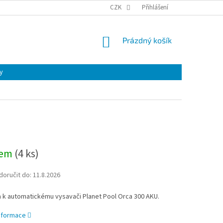
CZK
Přihlášení
NÁKUPNÍ
Prázdný košík
KOŠÍK
y
dem
(
4 ks
)
oručit do:
11.8.2026
a k automatickému vysavači Planet Pool Orca 300 AKU.
informace