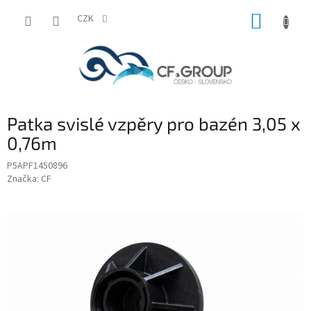
Přejít
NÁKUP
na
CZK
obsah
KOŠÍK
Patka svislé vzpěry pro bazén 3,05 x
0,76m
P5APF1450896
Značka:
CF