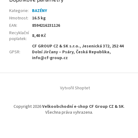
Kategorie
:
BAZÉNY
Hmotnost
:
16.5 kg
EAN
:
8594216231126
Recyklační
8,40 Kč
poplatek
:
CF GROUP CZ & SK s.r.o., Jesenická 372, 252 44
GPSR
:
Dolní Jirčany – Psáry, Česká Republika,
info@cf-group.cz
Z
á
Vytvořil Shoptet
p
a
t
Copyright 2026
Velkoobchodní e-shop CF Group CZ & SK
.
í
Všechna práva vyhrazena.