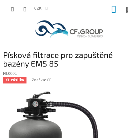
Přejít
NÁKUP
na
CZK
obsah
KOŠÍK
Písková filtrace pro zapuštěné
bazény EMS 85
FIL0002
Značka:
CF
XL zásilka