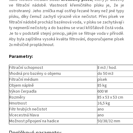
ve filtrační nádobě. Vlastností křemičitého písku je, že je
ostrohranný. Jeho zrníčka mají ostřeji řezané hrany než jiné typy
písku, díky čemuž zachytí výrazně více nečistot. Přes písek ve
filtrační nádobě prochází bazénová voda, v písku se zachytávají i
ty nejmenší nečistoty a do bazénu se vrací křišťálově čistá voda.
Je to v podstatě stejný princip, jakým se filtruje voda v přírodě.
Aby byla zajištěna vysoká kvalita filtrování, doporučujeme písek
2x měsíčně propláchnout.
Parametry:
Filtrační schopnost
8 m3 / hod.
Vhodná pro bazény o objemu
do 50 m3
Filtrační médium
písek
Objem náplně
85 kg
Výkon čerpadla
600 W
Rozměry
85 x 53 x 53 cm
Hmotnost
16,5 kg
Filtr hrubých nečistot
ano
Vícecestná hlava
ano
Možnost připojení na hadice
50/38/32 mm
Doplňkové parametry