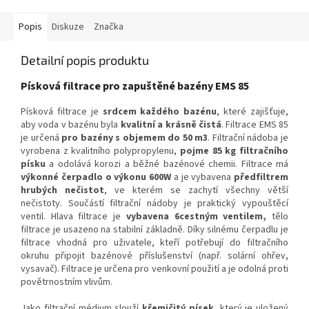
Popis
Diskuze
Značka
Detailní popis produktu
Písková filtrace pro zapuštěné bazény EMS 85
Písková filtrace je
srdcem každého bazénu
, které zajišťuje,
aby voda v bazénu byla
kvalitní a krásně čistá
. Filtrace EMS 85
je určená
pro bazény s objemem do 50 m3
. Filtrační nádoba je
vyrobena z kvalitního polypropylenu,
pojme 85 kg filtračního
písku
a odolává korozi a běžné bazénové chemii. Filtrace má
výkonné čerpadlo o výkonu 600W
a je vybavena
předfiltrem
hrubých nečistot
, ve kterém se zachytí všechny větší
nečistoty. Součástí filtrační nádoby je praktický vypouštěcí
ventil. Hlava filtrace je
vybavena 6cestným ventilem,
tělo
filtrace je usazeno na stabilní základně. Díky silnému čerpadlu je
filtrace vhodná pro uživatele, kteří potřebují do filtračního
okruhu připojit bazénové příslušenství (např. solární ohřev,
vysavač). Filtrace je určena pro venkovní použití a je odolná proti
povětrnostním vlivům.
Jako filtrační médium slouží
křemičitý písek
, který je uložený