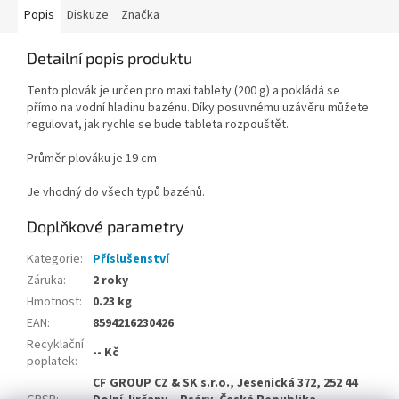
Popis
Diskuze
Značka
Detailní popis produktu
Tento plovák je určen pro maxi tablety (200 g) a pokládá se
přímo na vodní hladinu bazénu. Díky posuvnému uzávěru můžete
regulovat, jak rychle se bude tableta rozpouštět.
Průměr plováku je 19 cm
Je vhodný do všech typů bazénů.
Doplňkové parametry
Kategorie
:
Příslušenství
Záruka
:
2 roky
Hmotnost
:
0.23 kg
EAN
:
8594216230426
Recyklační
-- Kč
poplatek
:
CF GROUP CZ & SK s.r.o., Jesenická 372, 252 44