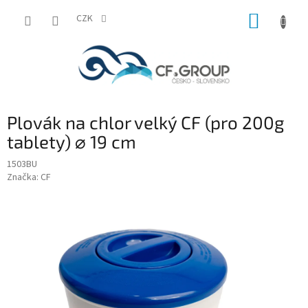
Přejít
NÁKUP
na
CZK
obsah
KOŠÍK
Plovák na chlor velký CF (pro 200g
tablety) ⌀ 19 cm
1503BU
Značka:
CF