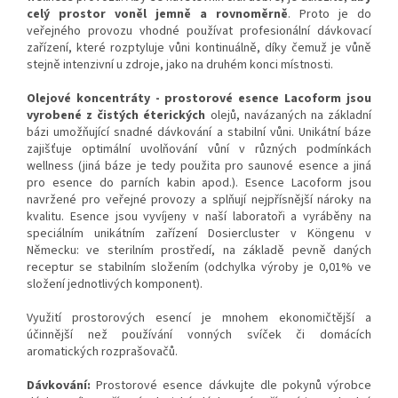
celý prostor voněl jemně a rovnoměrně
. Proto je do
veřejného provozu vhodné používat profesionální dávkovací
zařízení, které rozptyluje vůni kontinuálně, díky čemuž je vůně
stejně intenzivní u zdroje, jako na druhém konci místnosti.
Olejové koncentráty - prostorové esence Lacoform j
sou
vyrobené
z čistých éterických
olejů, navázaných na základní
bázi umožňující snadné dávkování a stabilní vůni. Unikátní báze
zajišťuje optimální uvolňování vůní v různých podmínkách
wellness (jiná báze je tedy použita pro saunové esence a jiná
pro esence do parních kabin apod.). Esence Lacoform jsou
navržené pro veřejné provozy a splňují nejpřísnější nároky na
kvalitu. Esence jsou vyvíjeny v naší laboratoři a vyráběny na
speciálním unikátním zařízení Dosiercluster v Köngenu v
Německu: ve sterilním prostředí, na základě pevně daných
receptur se stabilním složením (odchylka výroby je 0,01% ve
složení jednotlivých komponent).
Využití prostorových esencí je mnohem ekonomičtější a
účinnější než používání vonných svíček či domácích
aromatických rozprašovačů.
Dávkování:
Prostorové esence dávkujte dle pokynů výrobce