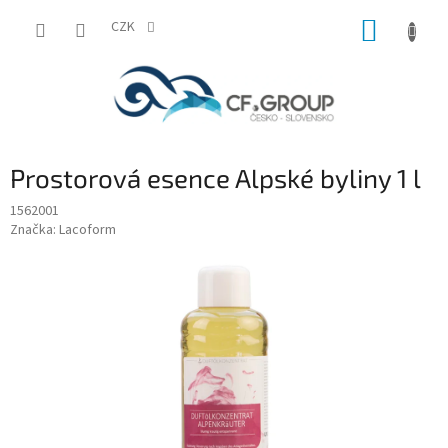
Přejít
NÁKUP
na
CZK
obsah
KOŠÍK
Prostorová esence Alpské byliny 1 l
1562001
Značka:
Lacoform