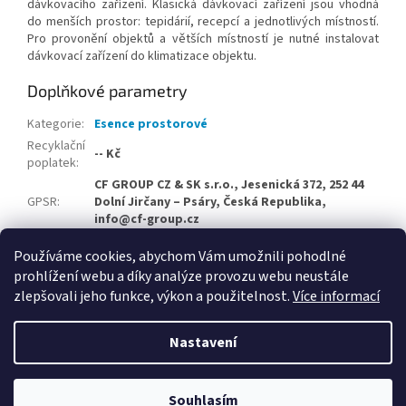
dávkovacího zařízení. Klasická dávkovací zařízení jsou vhodná
do menších prostor: tepidárií, recepcí a jednotlivých místností.
Pro provonění objektů a větších místností je nutné instalovat
dávkovací zařízení do klimatizace objektu.
Doplňkové parametry
Kategorie
:
Esence prostorové
Recyklační
-- Kč
poplatek
:
CF GROUP CZ & SK s.r.o., Jesenická 372, 252 44
GPSR
:
Dolní Jirčany – Psáry, Česká Republika,
info@cf-group.cz
Položka byla vyprodána…
Používáme cookies, abychom Vám umožnili pohodlné
prohlížení webu a díky analýze provozu webu neustále
Z
zlepšovali jeho funkce, výkon a použitelnost.
Více informací
á
Vytvořil Shoptet
p
Nastavení
a
t
Copyright 2026
Velkoobchodní e-shop CF Group CZ & SK
.
í
Souhlasím
Všechna práva vyhrazena.