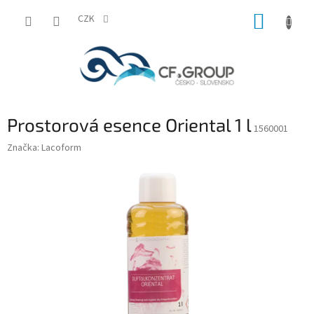
Přejít
NÁKUP
na
CZK
obsah
KOŠÍK
Prostorová esence Oriental 1 l
1560001
Značka:
Lacoform