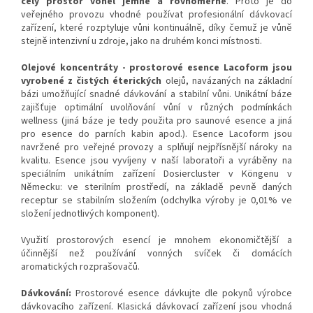
celý prostor voněl jemně a rovnoměrně
. Proto je do
veřejného provozu vhodné používat profesionální dávkovací
zařízení, které rozptyluje vůni kontinuálně, díky čemuž je vůně
stejně intenzivní u zdroje, jako na druhém konci místnosti.
Olejové koncentráty - prostorové esence Lacoform j
sou
vyrobené
z čistých éterických
olejů, navázaných na základní
bázi umožňující snadné dávkování a stabilní vůni. Unikátní báze
zajišťuje optimální uvolňování vůní v různých podmínkách
wellness (jiná báze je tedy použita pro saunové esence a jiná
pro esence do parních kabin apod.). Esence Lacoform jsou
navržené pro veřejné provozy a splňují nejpřísnější nároky na
kvalitu. Esence jsou vyvíjeny v naší laboratoři a vyráběny na
speciálním unikátním zařízení Dosiercluster v Köngenu v
Německu: ve sterilním prostředí, na základě pevně daných
receptur se stabilním složením (odchylka výroby je 0,01% ve
složení jednotlivých komponent).
Využití prostorových esencí je mnohem ekonomičtější a
účinnější než používání vonných svíček či domácích
aromatických rozprašovačů.
Dávkování:
Prostorové esence dávkujte dle pokynů výrobce
dávkovacího zařízení. Klasická dávkovací zařízení jsou vhodná