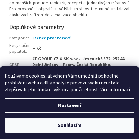
do menších prostor: tepidárií, recepcí a jednotlivých místností.
Pro provonění objektů a větších místností je nutné instalovat
dávkovací zařízení do klimatizace objektu.
Doplňkové parametry
Kategorie
:
Esence prostorové
Recyklační
-- Kč
poplatek
:
CF GROUP CZ & SK s.r.o., Jesenická 372, 252 44
GPSR
:
Dolní Jirčany – Psáry, Česká Republika,
info@cf-group.cz
Používáme cookies, abychom Vám umožnili pohodlné
prohlížení webu a díky analýze provozu webu neustále
Z
zlepšovali jeho funkce, výkon a použitelnost.
Více informací
á
Vytvořil Shoptet
p
Nastavení
a
t
Copyright 2026
Velkoobchodní e-shop CF Group CZ & SK
.
í
Souhlasím
Všechna práva vyhrazena.