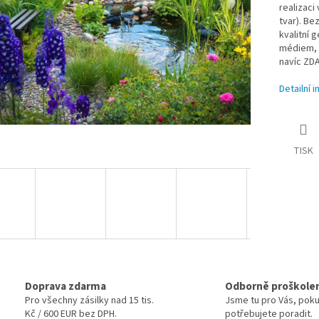
realizaci
tvar). Be
kvalitní g
médiem, b
navíc ZDA
Detailní 
TISK
Doprava zdarma
Odborně proškole
Pro všechny zásilky nad 15 tis.
Jsme tu pro Vás, pok
Kč / 600 EUR bez DPH.
potřebujete poradit.