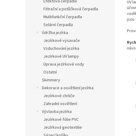
Efektová čerpadla
UV l
účinn
Filtrační a potůčková čerpadla
vodě
Multifunkční čerpadla
jsou
Solární čerpadla
Provo
Údržba jezírka
Jezírkové vysavače
Rych
návo
Vzduchování jezírka
Jezírkové UV lampy
Úprava jezírkové vody
Ostatní
Skimmery
Dekorace a osvětlení jezírka
Jezírkové chrliče
Zahradní osvětlení
Výstavba jezírka
Jezírkové fólie PVC
Jezírková geotextilie
Sázecí košíky