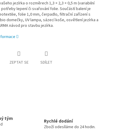
 vašeho jezírka o rozměrech
1,3 × 2,3 × 0,5 m (variabilní
z potřeby lepení či svařování folie. Součástí balení je
eotextilie, folie 1,0 mm, čerpadlo, filtrační zařízení s
io domečky, UV lampa, sázecí koše, osvětlení jezírka a
RMA návod pro stavbu jezírka.
informace
ZEPTAT SE
SDÍLET
ný tým
Rychlé dodání
ud
Zboží odesíláme do 24 hodin.