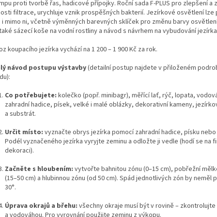
ampu proti tvorbě řas, hadicové přípojky. Roční sada F-PLUS pro zlepšení a 
osti filtrace, urychluje vznik prospěšných bakterií. Jezírkové osvětlení lze
 i mimo ni, včetně výměnných barevných sklíček pro změnu barvy osvětlení
 také sázecí koše na vodní rostliny a návod s návrhem na vybudování jezírka
z koupacího jezírka vychází na 1 200 – 1 900 Kč za rok.
lý návod postupu výstavby
(detailní postup najdete v přiloženém podr
du):
Co potřebujete:
kolečko (popř. minibagr), měřící lať, rýč, lopata, vodov
zahradní hadice, písek, velké i malé oblázky, dekorativní kameny, jezírko
a substrát.
Určit místo:
vyznačte obrys jezírka pomocí zahradní hadice, písku nebo
Podél vyznačeného jezírka vyryjte zeminu a odložte ji vedle (hodí se na fi
dekoraci).
Začněte s hloubením:
vytvořte bahnitou zónu (0–15 cm), pobřežní měl
(15–50 cm) a hlubinnou zónu (od 50 cm). Spád jednotlivých zón by neměl p
30°.
Úprava okrajů a břehu:
všechny okraje musí být v rovině – zkontrolujte m
a vodováhou. Pro vyrovnání použijte zeminu z výkopu.