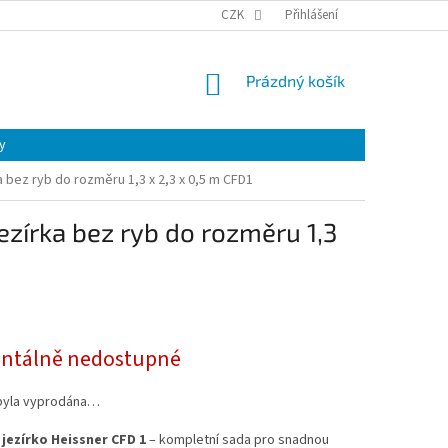
CZK
Přihlášení
NÁKUPNÍ
Prázdný košík
KOŠÍK
y
 bez ryb do rozměru 1,3 x 2,3 x 0,5 m CFD1
zírka bez ryb do rozměru 1,3
tálně nedostupné
byla vyprodána…
jezírko Heissner CFD 1
–
kompletní sada pro snadnou