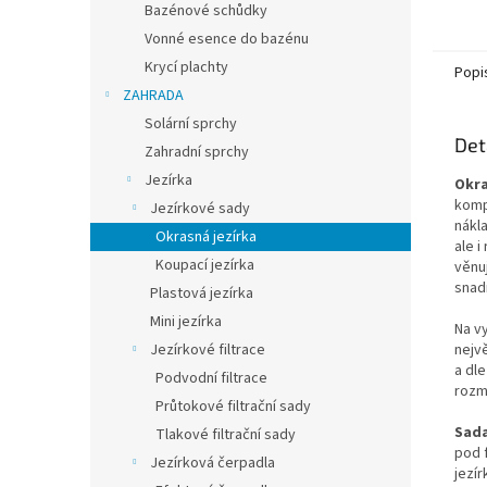
Bazénové schůdky
Vonné esence do bazénu
Krycí plachty
Popi
ZAHRADA
Solární sprchy
Det
Zahradní sprchy
Jezírka
Okra
komp
Jezírkové sady
nákl
Okrasná jezírka
ale i
Koupací jezírka
věnu
snad
Plastová jezírka
Mini jezírka
Na v
nejv
Jezírkové filtrace
a dl
Podvodní filtrace
rozmě
Průtokové filtrační sady
Sada
Tlakové filtrační sady
pod f
Jezírková čerpadla
jezí