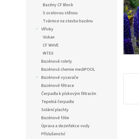
n
Bazény CF Block
e
S ocelovou stěnou
l
Tvárnice na stavbu bazénu
Vířivky
Viskan
CF WAVE
INTEX
Bazénové rolety
Bazénová chemie mediPOOL
Bazénové vysavače
Bazénové filtrace
Čerpadla k pískovým filtracím
Tepelná čerpadla
Solární plachty
Bazénové fólie
Úprava a dezinfekce vody
Příslušenství