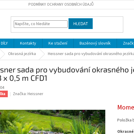
PODMÍNKY OCHRANY OSOBNÍCH ÚDAJŮ
HLEDAT
DÍLY
Kontakty
Ke stažení
Bazénový slovník
Značk
Okrasná jezírka
Heissner sada pro vybudování okrasného jezírka
sner sada pro vybudování okrasného je
3 x 0,5 m CFD1
04
Značka:
Heissner
lka
Momen
Položka 
Okrasné 