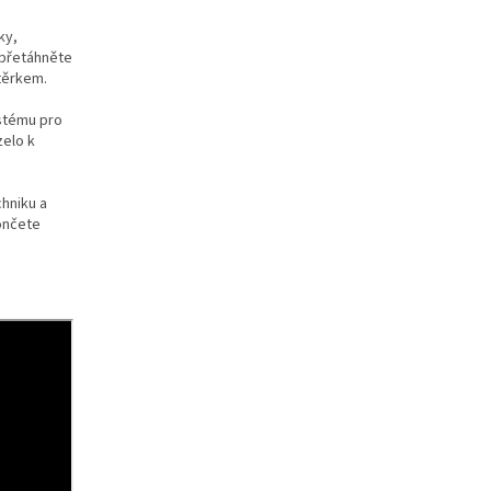
ky,
a přetáhněte
štěrkem.
ystému pro
zelo k
chniku a
končete