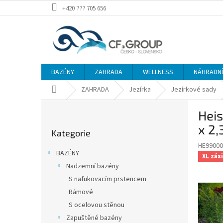
Přejít
+420 777 705 656
na
obsah
BAZÉNY
ZAHRADA
WELLNESS
NÁHRADNÍ 
Domů
ZAHRADA
Jezírka
Jezírkové sady
P
Heis
o
Přeskočit
s
x 2,
Kategorie
kategorie
t
HE99000
r
BAZÉNY
XL zási
a
Nadzemní bazény
n
S nafukovacím prstencem
n
í
Rámové
p
S ocelovou stěnou
a
Zapuštěné bazény