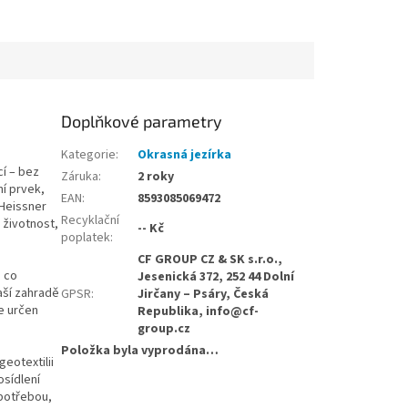
Doplňkové parametry
ě
Kategorie
:
Okrasná jezírka
í – bez
Záruka
:
2 roky
í prvek,
EAN
:
8593085069472
 Heissner
Recyklační
 životnost,
-- Kč
poplatek
:
CF GROUP CZ & SK s.r.o.,
o co
Jesenická 372, 252 44 Dolní
aší zahradě
GPSR
:
Jirčany – Psáry, Česká
e určen
Republika, info@cf-
group.cz
Položka byla vyprodána…
geotextilii
osídlení
spotřebou,