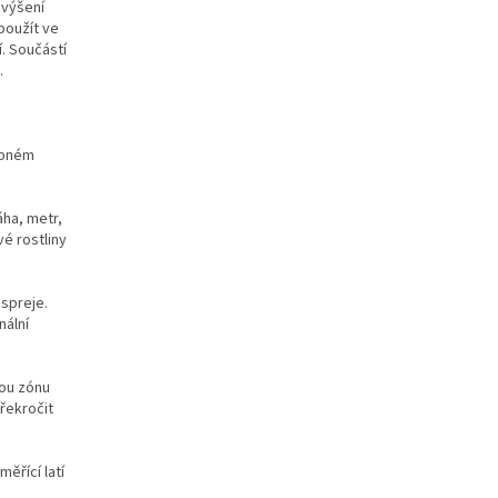
zvýšení
 použít ve
. Součástí
.
obném
áha, metr,
vé rostliny
 spreje.
nální
kou zónu
řekročit
ěřící latí