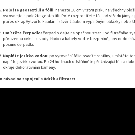
Položte geotextilii a fólii:
naneste 10 cm vrstvu písku na všechny ploš
vyrovnejte a položte geotextilii. Poté rozprostřete fólii od středu jámy 
ji přes okraj. Vytvořte kapilární závěr žlábkem vyplněným oblázky nebo 
Umístěte čerpadlo:
čerpadlo dejte na opačnou stranu od filtračního s
přirozenou cirkulaci vody. Hadici a kabely veďte bezpečně, aby nedochá
posunu čerpadla.
Naplňte jezírko vodou:
po vyrovnání fólie osaďte rostliny, umístěte te
naplňte jezírko vodou. Po 24 hodinách odstřihněte přečnívající fólii a do
okraje dekorativními kameny.
o návod na zapojení a údržbu filtrace: