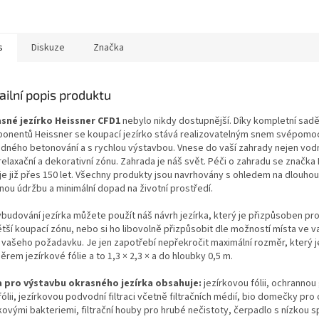
s
Diskuze
Značka
ailní popis produktu
sné jezírko Heissner CFD1
nebylo nikdy dostupnější.
Díky kompletní sad
onentů Heissner se koupací jezírko stává realizovatelným snem svépomoc
adného betonování a s rychlou výstavbou. Vnese do vaší zahrady nejen vodn
 relaxační a dekorativní zónu. Zahrada je náš svět. Péči o zahradu se značka
je již přes 150 let. Všechny produkty jsou navrhovány s ohledem na dlouhou
nou údržbu a minimální dopad na životní prostředí.
ybudování jezírka můžete použít náš návrh jezírka, který je přizpůsoben pr
ětší koupací zónu, nebo si ho libovolně přizpůsobit dle možností místa ve v
e vašeho požadavku. Je jen zapotřebí nepřekročit maximální rozměr, který j
rem jezírkové fólie a to 1,3 × 2,3 × a do hloubky 0,5 m.
 pro výstavbu okrasného jezírka obsahuje:
jezírkovou fólii, ochrannou 
ólii, jezírkovou podvodní filtraci včetně filtračních médií, bio domečky pro 
rkovými bakteriemi, filtrační houby pro hrubé nečistoty, čerpadlo s nízkou 