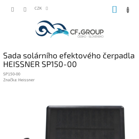
Přejít
NÁKUP
na
CZK
obsah
KOŠÍK
Sada solárního efektového čerpadla
HEISSNER SP150-00
SP150-00
Značka:
Heissner