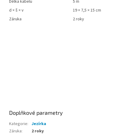
Délka kabelu
5 m
d × š × v
19 × 7,5 × 15 cm
Záruka
2 roky
Doplňkové parametry
Kategorie
:
Jezírka
Záruka
:
2 roky