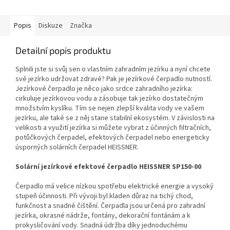
Popis
Diskuze
Značka
Detailní popis produktu
Splnili jste si svůj sen o vlastním zahradním jezírku a nyní chcete
své jezírko udržovat zdravé? Pak je jezírkové čerpadlo nutností.
Jezírkové čerpadlo je něco jako srdce zahradního jezírka:
cirkuluje jezírkovou vodu a zásobuje tak jezírko dostatečným
množstvím kyslíku. Tím se nejen zlepší kvalita vody ve vašem
jezírku, ale také se z něj stane stabilní ekosystém. V závislosti na
velikosti a využití jezírka si můžete vybrat z účinných filtračních,
potůčkových čerpadel, efektových čerpadel nebo energeticky
úsporných solárních čerpadel HEISSNER.
Solární jezírkové efektové čerpadlo HEISSNER SP150-00
Čerpadlo má velice nízkou spotřebu elektrické energie a vysoký
stupeň účinnosti. Při vývoji byl kladen důraz na tichý chod,
funkčnost a snadné čištění. Čerpadla jsou určená pro zahradní
jezírka, okrasné nádrže, fontány, dekorační fontánám a k
prokysličování vody. Snadná údržba díky jednoduchému