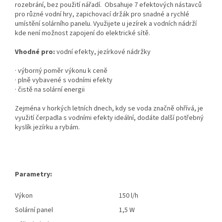
rozebrání, bez použití nářadí. Obsahuje 7 efektových nástavců
pro různé vodní hry, zapichovací držák pro snadné a rychlé
umístění solárního panelu. Využijete u jezírek a vodních nádrží
kde není možnost zapojení do elektrické sítě.
Vhodné pro:
vodní efekty, jezírkové nádržky
· výborný poměr výkonu k ceně
· plně vybavené s vodními efekty
· čistě na solární energii
Zejména v horkých letních dnech, kdy se voda značně ohřívá, je
využití čerpadla s vodními efekty ideální, dodáte další potřebný
kyslík jezírku a rybám.
Parametry:
Výkon
150 l/h
Solární panel
1,5 W