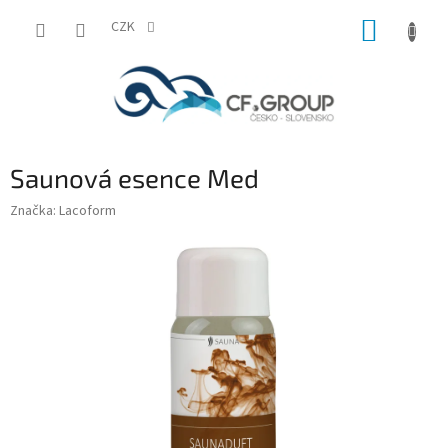
Přejít
NÁKUP
na
CZK
obsah
KOŠÍK
Saunová esence Med
Značka:
Lacoform