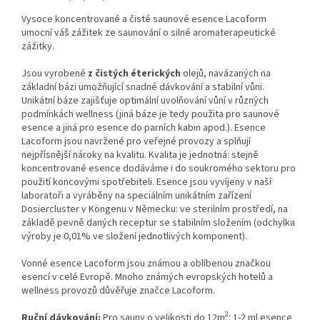
Vysoce koncentrované a čisté saunové esence Lacoform
umocní váš zážitek ze saunování o silné aromaterapeutické
zážitky.
Jsou vyrobené
z čistých éterických
olejů, navázaných na
základní bázi umožňující snadné dávkování a stabilní vůni.
Unikátní báze zajišťuje optimální uvolňování vůní v různých
podmínkách wellness (jiná báze je tedy použita pro saunové
esence a jiná pro esence do parních kabin apod.). Esence
Lacoform jsou navržené pro veřejné provozy a splňují
nejpřísnější nároky na kvalitu. Kvalita je jednotná: stejně
koncentrované esence dodáváme i do soukromého sektoru pro
použití koncovými spotřebiteli. Esence jsou vyvíjeny v naší
laboratoři a vyráběny na speciálním unikátním zařízení
Dosiercluster v Köngenu v Německu: ve sterilním prostředí, na
základě pevně daných receptur se stabilním složením (odchylka
výroby je 0,01% ve složení jednotlivých komponent).
Vonné esence Lacoform jsou známou a oblíbenou značkou
esencí v celé Evropě. Mnoho známých evropských hotelů a
wellness provozů důvěřuje značce Lacoform.
2
Ruční dávkování:
Pro sauny o velikosti do 12m
: 1-2 ml esence