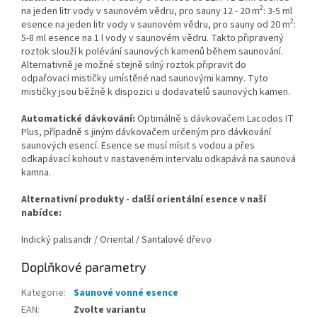
2
na jeden litr vody v saunovém vědru, pro sauny 12 - 20 m
: 3-5 ml
2
esence na jeden litr vody v saunovém vědru, pro sauny od 20 m
:
5-8 ml esence na 1 l vody v saunovém vědru. Takto připravený
roztok slouží k polévání saunových kamenů během saunování.
Alternativně je možné stejně silný roztok připravit do
odpařovací mističky umístěné nad saunovými kamny. Tyto
mističky jsou běžně k dispozici u dodavatelů saunových kamen.
Automatické dávkování:
Optimálně s dávkovačem Lacodos IT
Plus, případně s jiným dávkovačem určeným pro dávkování
saunových esencí. Esence se musí mísit s vodou a přes
odkapávací kohout v nastaveném intervalu odkapává na saunová
kamna.
Alternativní produkty - další orientální esence v naší
nabídce:
Indický palisandr / Oriental / Santalové dřevo
Doplňkové parametry
Kategorie
:
Saunové vonné esence
EAN
:
Zvolte variantu