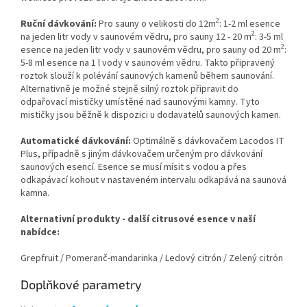
2
Ruční dávkování:
Pro sauny o velikosti do 12m
: 1-2 ml esence
2
na jeden litr vody v saunovém vědru, pro sauny 12 - 20 m
: 3-5 ml
2
esence na jeden litr vody v saunovém vědru, pro sauny od 20 m
:
5-8 ml esence na 1 l vody v saunovém vědru. Takto připravený
roztok slouží k polévání saunových kamenů během saunování.
Alternativně je možné stejně silný roztok připravit do
odpařovací mističky umístěné nad saunovými kamny. Tyto
mističky jsou běžně k dispozici u dodavatelů saunových kamen.
Automatické dávkování:
Optimálně s dávkovačem Lacodos IT
Plus, případně s jiným dávkovačem určeným pro dávkování
saunových esencí. Esence se musí mísit s vodou a přes
odkapávací kohout v nastaveném intervalu odkapává na saunová
kamna.
Alternativní produkty - další citrusové esence v naší
nabídce:
Grepfruit / Pomeranč-mandarinka / Ledový citrón / Zelený citrón
Doplňkové parametry