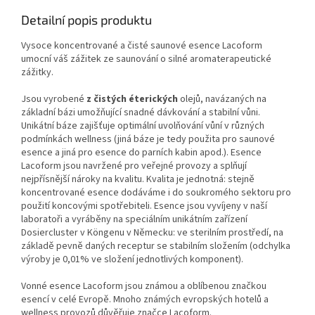
Detailní popis produktu
Vysoce koncentrované a čisté saunové esence Lacoform
umocní váš zážitek ze saunování o silné aromaterapeutické
zážitky.
Jsou vyrobené
z čistých éterických
olejů, navázaných na
základní bázi umožňující snadné dávkování a stabilní vůni.
Unikátní báze zajišťuje optimální uvolňování vůní v různých
podmínkách wellness (jiná báze je tedy použita pro saunové
esence a jiná pro esence do parních kabin apod.). Esence
Lacoform jsou navržené pro veřejné provozy a splňují
nejpřísnější nároky na kvalitu. Kvalita je jednotná: stejně
koncentrované esence dodáváme i do soukromého sektoru pro
použití koncovými spotřebiteli. Esence jsou vyvíjeny v naší
laboratoři a vyráběny na speciálním unikátním zařízení
Dosiercluster v Köngenu v Německu: ve sterilním prostředí, na
základě pevně daných receptur se stabilním složením (odchylka
výroby je 0,01% ve složení jednotlivých komponent).
Vonné esence Lacoform jsou známou a oblíbenou značkou
esencí v celé Evropě. Mnoho známých evropských hotelů a
wellness provozů důvěřuje značce Lacoform.