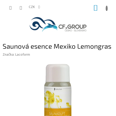
Přejít
NÁKUP
na
CZK
obsah
KOŠÍK
Saunová esence Mexiko Lemongras
Značka:
Lacoform