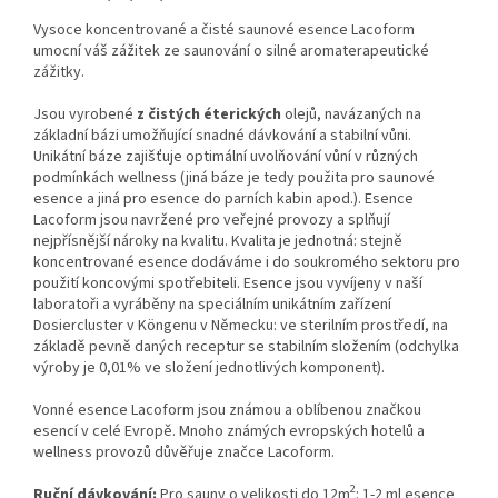
Vysoce koncentrované a čisté saunové esence Lacoform
umocní váš zážitek ze saunování o silné aromaterapeutické
zážitky.
Jsou vyrobené
z čistých éterických
olejů, navázaných na
základní bázi umožňující snadné dávkování a stabilní vůni.
Unikátní báze zajišťuje optimální uvolňování vůní v různých
podmínkách wellness (jiná báze je tedy použita pro saunové
esence a jiná pro esence do parních kabin apod.). Esence
Lacoform jsou navržené pro veřejné provozy a splňují
nejpřísnější nároky na kvalitu. Kvalita je jednotná: stejně
koncentrované esence dodáváme i do soukromého sektoru pro
použití koncovými spotřebiteli. Esence jsou vyvíjeny v naší
laboratoři a vyráběny na speciálním unikátním zařízení
Dosiercluster v Köngenu v Německu: ve sterilním prostředí, na
základě pevně daných receptur se stabilním složením (odchylka
výroby je 0,01% ve složení jednotlivých komponent).
Vonné esence Lacoform jsou známou a oblíbenou značkou
esencí v celé Evropě. Mnoho známých evropských hotelů a
wellness provozů důvěřuje značce Lacoform.
2
Ruční dávkování:
Pro sauny o velikosti do 12m
: 1-2 ml esence