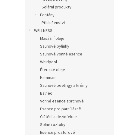
Solární produkty
Fontány
Příslušenství
WELLNESS
Masážní oleje
Saunové bylinky
Saunové vonné esence
Whirlpool
Éterické oleje
Hammam
Saunové peelingy a krémy
Balneo
Vonné esence sprchové
Esence pro parní lázně
Čištění a dezinfekce
Solné roztoky
Esence prostorové