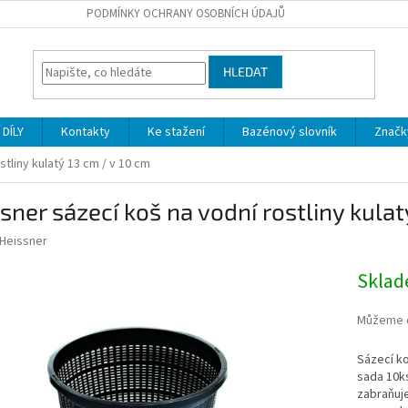
PODMÍNKY OCHRANY OSOBNÍCH ÚDAJŮ
HLEDAT
DÍLY
Kontakty
Ke stažení
Bazénový slovník
Značk
tliny kulatý 13 cm / v 10 cm
sner sázecí koš na vodní rostliny kulat
Heissner
Skla
Můžeme d
Sázecí ko
sada 10ks
zabraňuje