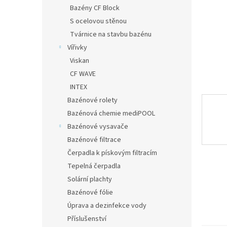
n
Bazény CF Block
e
S ocelovou stěnou
l
Tvárnice na stavbu bazénu
Vířivky
Viskan
CF WAVE
INTEX
Bazénové rolety
Bazénová chemie mediPOOL
Bazénové vysavače
Bazénové filtrace
Čerpadla k pískovým filtracím
Tepelná čerpadla
Solární plachty
Bazénové fólie
Úprava a dezinfekce vody
Příslušenství