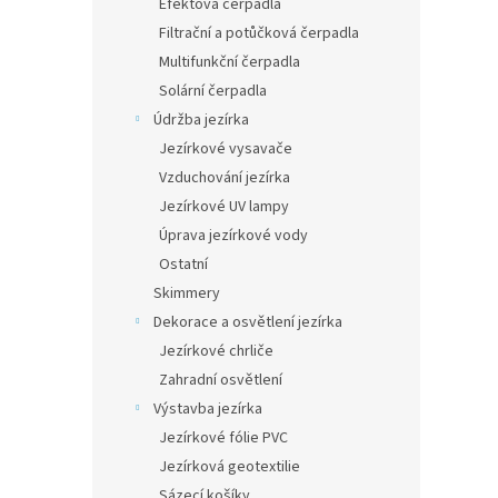
Efektová čerpadla
Filtrační a potůčková čerpadla
Multifunkční čerpadla
Solární čerpadla
Údržba jezírka
Jezírkové vysavače
Vzduchování jezírka
Jezírkové UV lampy
Úprava jezírkové vody
Ostatní
Skimmery
Dekorace a osvětlení jezírka
Jezírkové chrliče
Zahradní osvětlení
Výstavba jezírka
Jezírkové fólie PVC
Jezírková geotextilie
Sázecí košíky