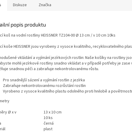
s
Diskuze
Značka
ailní popis produktu
cí koš na vodní rostliny HEISSNER TZ104-00 Ø 13 cm / v 10 cm 10ks
cí koše HEISSNER jsou vyrobeny z vysoce kvalitního, recyklovatelného plas
odušené vkládání a vyjímání jezírkových rostlin: Naše košíky na rostliny js
abyste mohli jezírkové rostliny snadno vkládat a v případě potřeby je zase 
ňuje snadnou péči a zabraňuje nekontrolovanému růstu.
Pro snadnější sázení a vyjímání rostlin z jezírka
Zabraňuje nekontrolovanému rozrůstání rostlin
Vyrobeno z vysoce kvalitního plastu odolného proti hnilobě a povětrnost
metry
ěry Ø x v
13 x 10 cm
10 ks
a
černá
iál
plast