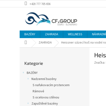
Přejít
+420 777 705 656
na
obsah
BAZÉNY
ZAHRADA
WELLNESS
NÁHRADNÍ 
Domů
ZAHRADA
Heissner sázecí koš na vodní ros
P
Heis
o
Přeskočit
s
Značka:
Kategorie
kategorie
t
r
BAZÉNY
a
Nadzemní bazény
n
S nafukovacím prstencem
n
í
Rámové
p
S ocelovou stěnou
a
Zapuštěné bazény