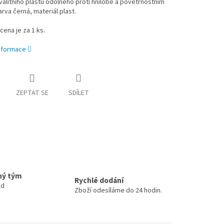
alitního plastu odolného proti hnilobě a povětrnostním
arva černá, materiál plast.
ena je za 1 ks.
informace
ZEPTAT SE
SDÍLET
ný tým
Rychlé dodání
ud
Zboží odesíláme do 24 hodin.