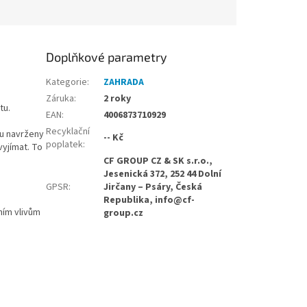
Doplňkové parametry
Kategorie
:
ZAHRADA
Záruka
:
2 roky
tu.
EAN
:
4006873710929
Recyklační
ou navrženy
-- Kč
poplatek
:
vyjímat. To
CF GROUP CZ & SK s.r.o.,
Jesenická 372, 252 44 Dolní
GPSR
:
Jirčany – Psáry, Česká
Republika, info@cf-
ním vlivům
group.cz