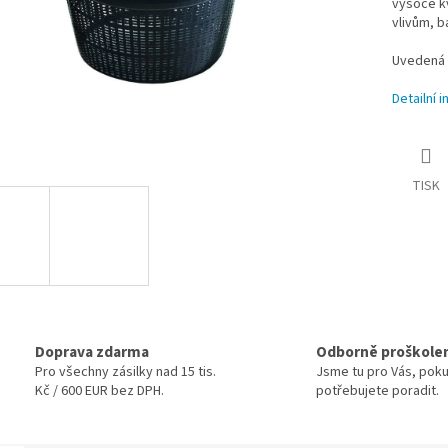
vysoce kv
vlivům, b
Uvedená c
Detailní 
TISK
Doprava zdarma
Odborně proškole
Pro všechny zásilky nad 15 tis.
Jsme tu pro Vás, pok
Kč / 600 EUR bez DPH.
potřebujete poradit.