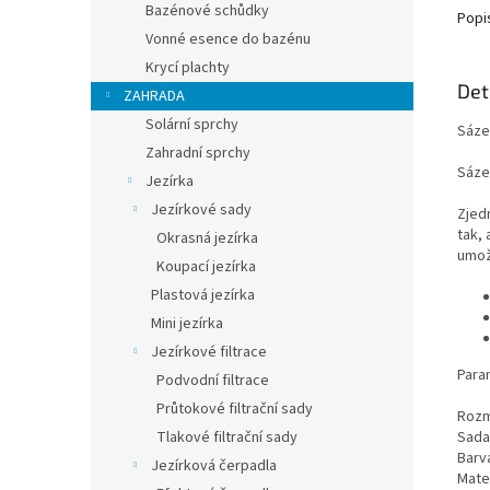
Bazénové schůdky
Popi
Vonné esence do bazénu
Krycí plachty
Det
ZAHRADA
Solární sprchy
Sáze
Zahradní sprchy
Sáze
Jezírka
Jezírkové sady
Zjedn
tak, 
Okrasná jezírka
umož
Koupací jezírka
Plastová jezírka
Mini jezírka
Jezírkové filtrace
Para
Podvodní filtrace
Průtokové filtrační sady
Rozm
Sada
Tlakové filtrační sady
Barv
Jezírková čerpadla
Mater