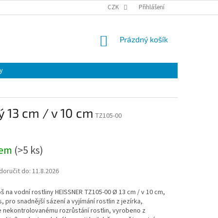
CZK
Přihlášení
NÁKUPNÍ
Prázdný košík
KOŠÍK
y
ý 13 cm / v 10 cm
TZ105-00
dem
(
>5 ks
)
oručit do:
11.8.2026
š na vodní rostliny HEISSNER TZ105-00 Ø 13 cm / v 10 cm,
, pro snadnější sázení a vyjímání rostlin z jezírka,
 nekontrolovanému rozrůstání rostlin, vyrobeno z