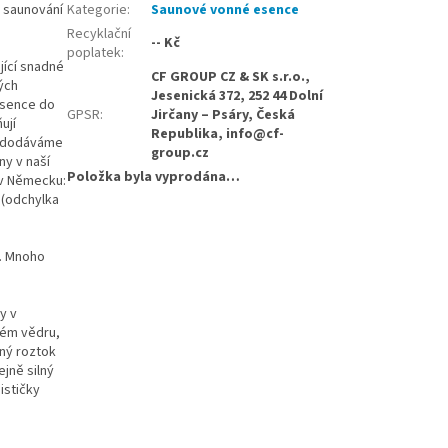
 saunování
Kategorie
:
Saunové vonné esence
Recyklační
-- Kč
poplatek
:
jící snadné
CF GROUP CZ & SK s.r.o.,
ných
Jesenická 372, 252 44 Dolní
esence do
GPSR
:
Jirčany – Psáry, Česká
ují
Republika, info@cf-
ce dodáváme
group.cz
ny v naší
Položka byla vyprodána…
 v Německu:
 (odchylka
. Mnoho
y v
vém vědru,
ený roztok
jně silný
ističky