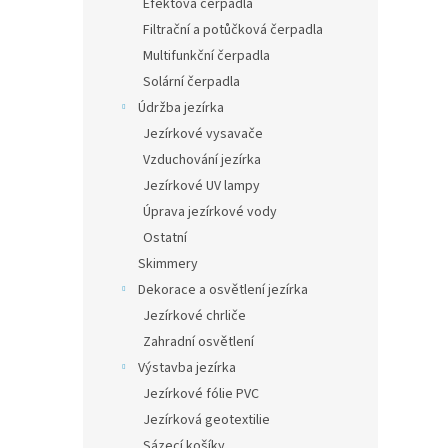
Efektová čerpadla
Filtrační a potůčková čerpadla
Multifunkční čerpadla
Solární čerpadla
Údržba jezírka
Jezírkové vysavače
Vzduchování jezírka
Jezírkové UV lampy
Úprava jezírkové vody
Ostatní
Skimmery
Dekorace a osvětlení jezírka
Jezírkové chrliče
Zahradní osvětlení
Výstavba jezírka
Jezírkové fólie PVC
Jezírková geotextilie
Sázecí košíky