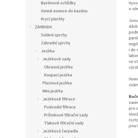
Vyso
Bazénové schůdky
o si
Vonné esence do bazénu
Krycí plachty
Jsou
dávko
ZAHRADA
podm
Solární sprchy
parn
Zahradní sprchy
nejp
i do
Jezírka
labo
Jezírkové sady
ve s
Okrasná jezírka
výro
Koupací jezírka
Vonn
Plastová jezírka
znám
Mini jezírka
Ručn
Jezírkové filtrace
saun
Podvodní filtrace
pro 
slou
Průtokové filtrační sady
rozt
Tlakové filtrační sady
jsou
Jezírková čerpadla