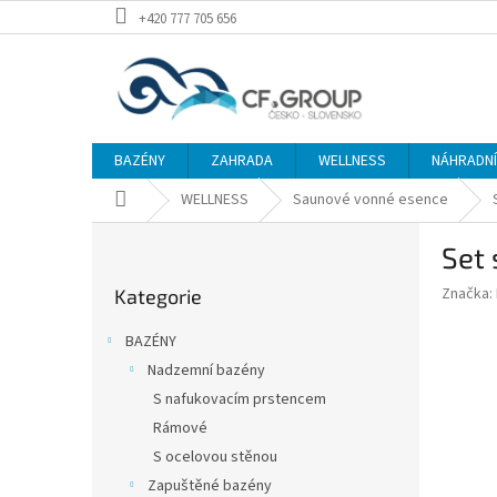
Přejít
+420 777 705 656
na
obsah
BAZÉNY
ZAHRADA
WELLNESS
NÁHRADNÍ 
Domů
WELLNESS
Saunové vonné esence
P
Set 
o
Přeskočit
s
Značka:
Kategorie
kategorie
t
r
BAZÉNY
a
Nadzemní bazény
n
S nafukovacím prstencem
n
í
Rámové
p
S ocelovou stěnou
a
Zapuštěné bazény