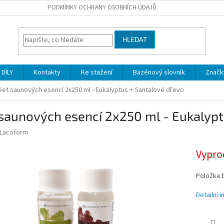
PODMÍNKY OCHRANY OSOBNÍCH ÚDAJŮ
HLEDAT
DÍLY
Kontakty
Ke stažení
Bazénový slovník
Značk
Set saunových esencí 2x250 ml - Eukalyptus + Santalové dřevo
saunových esencí 2x250 ml - Eukalypt
Lacoform
Vypro
Položka 
Detailní 