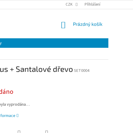
CZK
Přihlášení
NÁKUPNÍ
Prázdný košík
KOŠÍK
y
us + Santalové dřevo
SET0004
dáno
byla vyprodána…
informace