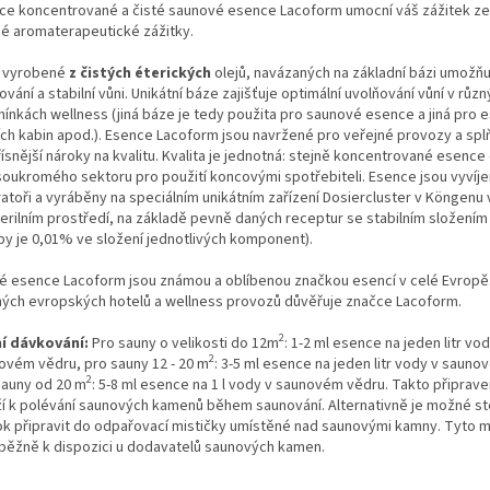
ce koncentrované a čisté saunové esence Lacoform umocní váš zážitek ze
lné aromaterapeutické zážitky.
 vyrobené
z čistých éterických
olejů, navázaných na základní bázi umožňu
vání a stabilní vůni. Unikátní báze zajišťuje optimální uvolňování vůní v růz
ínkách wellness (jiná báze je tedy použita pro saunové esence a jiná pro 
ích kabin apod.). Esence Lacoform jsou navržené pro veřejné provozy a splň
řísnější nároky na kvalitu. Kvalita je jednotná: stejně koncentrované esen
 soukromého sektoru pro použití koncovými spotřebiteli. Esence jsou vyvíje
ratoři a vyráběny na speciálním unikátním zařízení Dosiercluster v Köngenu
terilním prostředí, na základě pevně daných receptur se stabilním složením
by je 0,01% ve složení jednotlivých komponent).
é esence Lacoform jsou známou a oblíbenou značkou esencí v celé Evropě
ých evropských hotelů a wellness provozů důvěřuje značce Lacoform.
2
í dávkování:
Pro sauny o velikosti do 12m
: 1-2 ml esence na jeden litr vod
2
ovém vědru, pro sauny 12 - 20 m
: 3-5 ml esence na jeden litr vody v sauno
2
sauny od 20 m
: 5-8 ml esence na 1 l vody v saunovém vědru. Takto připrav
ží k polévání saunových kamenů během saunování. Alternativně je možné ste
ok připravit do odpařovací mističky umístěné nad saunovými kamny. Tyto m
 běžně k dispozici u dodavatelů saunových kamen.