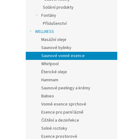
Solární produkty
Fontány
Příslušenství
WELLNESS
Masážní oleje
Saunové bylinky
Saunové vonné esence
Whirlpool
Éterické oleje
Hammam
Saunové peelingy a krémy
Balneo
Vonné esence sprchové
Esence pro parní lázně
Čištění a dezinfekce
Solné roztoky
Esence prostorové