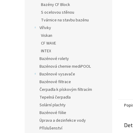
n
Bazény CF Block
e
S ocelovou stěnou
l
Tvárnice na stavbu bazénu
Vířivky
Viskan
CF WAVE
INTEX
Bazénové rolety
Bazénová chemie mediPOOL
Bazénové vysavače
Bazénové filtrace
Čerpadla k pískovým filtracím
Tepelná čerpadla
Solární plachty
Popi
Bazénové fólie
Úprava a dezinfekce vody
Det
Příslušenství