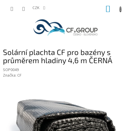
Přejít
NÁKUP
na
CZK
obsah
KOŠÍK
Solární plachta CF pro bazény s
průměrem hladiny 4,6 m ČERNÁ
SOP0049
Značka:
CF