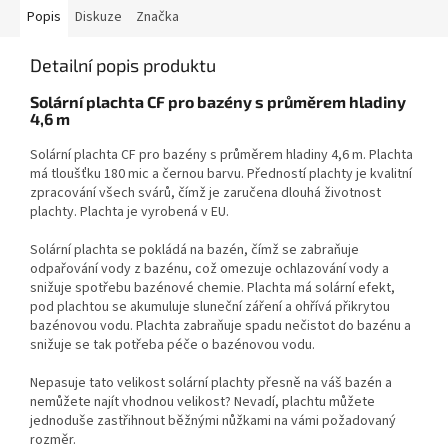
Popis
Diskuze
Značka
Detailní popis produktu
Solární plachta CF pro bazény s průměrem hladiny
4,6 m
Solární plachta CF pro bazény s průměrem hladiny 4,6 m. Plachta
má tloušťku 180 mic a černou barvu. Předností plachty je kvalitní
zpracování všech svárů, čímž je zaručena dlouhá životnost
plachty. Plachta je vyrobená v EU.
Solární plachta se pokládá na bazén, čímž se zabraňuje
odpařování vody z bazénu, což omezuje ochlazování vody a
snižuje spotřebu bazénové chemie. Plachta má solární efekt,
pod plachtou se akumuluje sluneční záření a ohřívá přikrytou
bazénovou vodu. Plachta zabraňuje spadu nečistot do bazénu a
snižuje se tak potřeba péče o bazénovou vodu.
Nepasuje tato velikost solární plachty přesně na váš bazén a
nemůžete najít vhodnou velikost? Nevadí, plachtu můžete
jednoduše zastřihnout běžnými nůžkami na vámi požadovaný
rozměr.