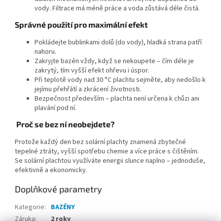
vody. Filtrace má méně práce a voda zůstává déle čistá.
Správné použití pro maximální efekt
Pokládejte bublinkami dolů (do vody), hladká strana patří
nahoru.
Zakryjte bazén vždy, když se nekoupete – čím déle je
zakrytý, tím vyšší efekt ohřevu i úspor.
Při teplotě vody nad 30 °C plachtu sejměte, aby nedošlo k
jejímu přehřátí a zkrácení životnosti.
Bezpečnost především – plachta není určena k chůzi ani
plavání pod ní.
Proč se bez ní neobejdete?
Protože každý den bez solární plachty znamená zbytečné
tepelné ztráty, vyšší spotřebu chemie a více práce s čištěním.
Se solární plachtou využíváte energii slunce naplno – jednoduše,
efektivně a ekonomicky.
Doplňkové parametry
Kategorie
:
BAZÉNY
Záruka
:
2 roky