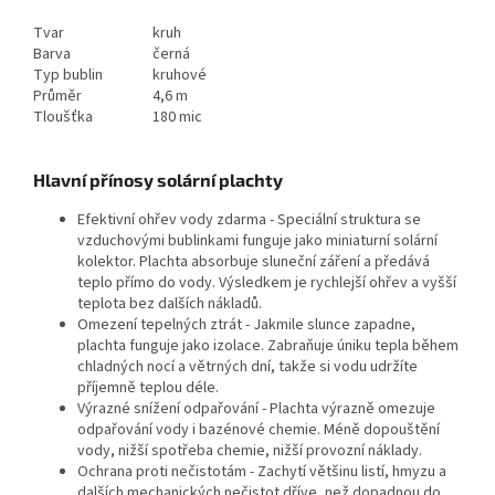
Tvar
kruh
Barva
černá
Typ bublin
kruhové
Průměr
4,6 m
Tloušťka
180 mic
Hlavní přínosy solární plachty
Efektivní ohřev vody zdarma - Speciální struktura se
vzduchovými bublinkami funguje jako miniaturní solární
kolektor. Plachta absorbuje sluneční záření a předává
teplo přímo do vody. Výsledkem je rychlejší ohřev a vyšší
teplota bez dalších nákladů.
Omezení tepelných ztrát - Jakmile slunce zapadne,
plachta funguje jako izolace. Zabraňuje úniku tepla během
chladných nocí a větrných dní, takže si vodu udržíte
příjemně teplou déle.
Výrazné snížení odpařování - Plachta výrazně omezuje
odpařování vody i bazénové chemie. Méně dopouštění
vody, nižší spotřeba chemie, nižší provozní náklady.
Ochrana proti nečistotám - Zachytí většinu listí, hmyzu a
dalších mechanických nečistot dříve, než dopadnou do