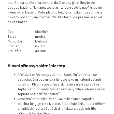
položte na bazén a za pomoci další osoby ji natáhnete po
obvodu bazénu. Na napnutou plachtu obkreslete např. lihovým
fixem okraj bazénu. Poté plachtu běžnými nůžkami zastřihněte
na vámi požadovaný rozměr. Plachta tak bude přesně pasovat
na váš bazén.
Tvar
obdélník
Barva
modrá
Typ bublin
kruhové
Průměr
6 x 3 m
Tloušťka
400 mic
Hlavní přínosy solární plachty
Efektivní ohřev vody zdarma - Speciální struktura se
vzduchovými bublinkami funguje jako miniaturní solární
kolektor. Plachta absorbuje sluneční záření a předává
teplo přímo do vody. Výsledkem je rychlejší ohřev a vyšší
teplota bez dalších nákladů.
Omezení tepelných ztrát - Jakmile slunce zapadne,
plachta funguje jako izolace. Zabraňuje úniku tepla během
chladných nocí a větrných dní, takže si vodu udržíte
příjemně teplou déle.