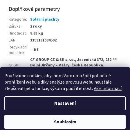
Doplňkové parametry
Kategorie
:
Solární plachty
Záruka
:
2 roky
Hmotnost
:
8.93 kg
EAN
:
3359191084502
Recyklační
-- Kč
poplatek
:
CF GROUP CZ & SK s.r.o., Jesenická 372, 252 44
GPSR
:
Dolní Jirčany – Psáry, Česká Republika,
info@cf-group.cz
Používáme cookies, abychom Vám umožnili pohodlné
prohlížení webu a díky analýze provozu webu neustále
Z
zlepšovali jeho funkce, výkon a použitelnost.
Více informací
á
Vytvořil Shoptet
p
Nastavení
a
t
Copyright 2026
Velkoobchodní e-shop CF Group CZ & SK
.
í
Souhlasím
Všechna práva vyhrazena.