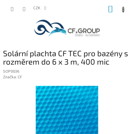
Přejít
NÁKUP
na
CZK
obsah
KOŠÍK
Solární plachta CF TEC pro bazény s
rozměrem do 6 x 3 m, 400 mic
SOP0036
Značka:
CF