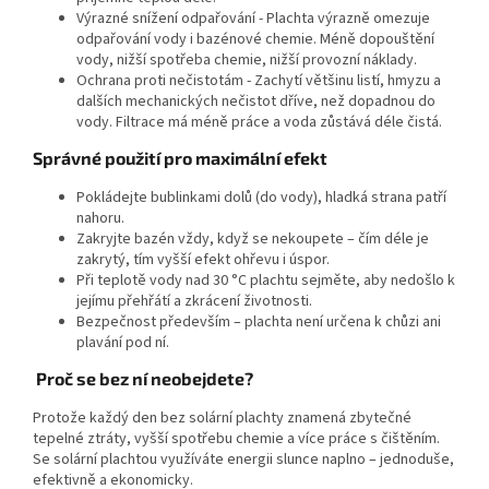
Výrazné snížení odpařování - Plachta výrazně omezuje
odpařování vody i bazénové chemie. Méně dopouštění
vody, nižší spotřeba chemie, nižší provozní náklady.
Ochrana proti nečistotám - Zachytí většinu listí, hmyzu a
dalších mechanických nečistot dříve, než dopadnou do
vody. Filtrace má méně práce a voda zůstává déle čistá.
Správné použití pro maximální efekt
Pokládejte bublinkami dolů (do vody), hladká strana patří
nahoru.
Zakryjte bazén vždy, když se nekoupete – čím déle je
zakrytý, tím vyšší efekt ohřevu i úspor.
Při teplotě vody nad 30 °C plachtu sejměte, aby nedošlo k
jejímu přehřátí a zkrácení životnosti.
Bezpečnost především – plachta není určena k chůzi ani
plavání pod ní.
Proč se bez ní neobejdete?
Protože každý den bez solární plachty znamená zbytečné
tepelné ztráty, vyšší spotřebu chemie a více práce s čištěním.
Se solární plachtou využíváte energii slunce naplno – jednoduše,
efektivně a ekonomicky.