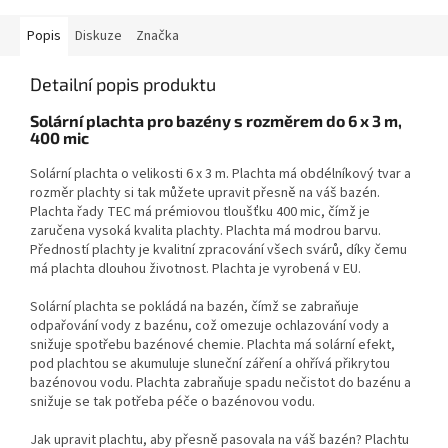
Popis
Diskuze
Značka
Detailní popis produktu
Solární plachta pro bazény s rozměrem do 6 x 3 m,
400 mic
Solární plachta o velikosti 6 x 3 m. Plachta má obdélníkový tvar a
rozměr plachty si tak můžete upravit přesně na váš bazén.
Plachta řady TEC má prémiovou tloušťku 400 mic, čímž je
zaručena vysoká kvalita plachty. Plachta má modrou barvu.
Předností plachty je kvalitní zpracování všech svárů, díky čemu
má plachta dlouhou životnost. Plachta je vyrobená v EU.
Solární plachta se pokládá na bazén, čímž se zabraňuje
odpařování vody z bazénu, což omezuje ochlazování vody a
snižuje spotřebu bazénové chemie. Plachta má solární efekt,
pod plachtou se akumuluje sluneční záření a ohřívá přikrytou
bazénovou vodu. Plachta zabraňuje spadu nečistot do bazénu a
snižuje se tak potřeba péče o bazénovou vodu.
Jak upravit plachtu, aby přesně pasovala na váš bazén? Plachtu