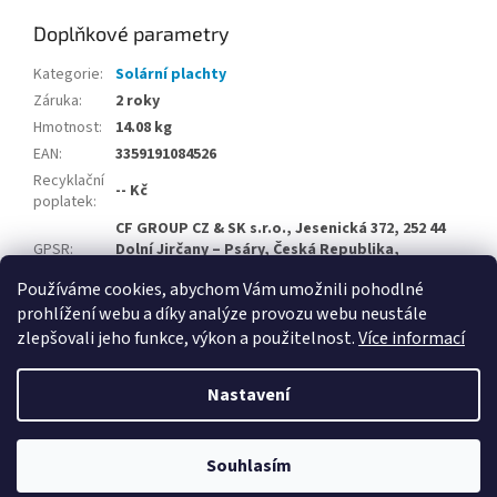
Doplňkové parametry
Kategorie
:
Solární plachty
Záruka
:
2 roky
Hmotnost
:
14.08 kg
EAN
:
3359191084526
Recyklační
-- Kč
poplatek
:
CF GROUP CZ & SK s.r.o., Jesenická 372, 252 44
GPSR
:
Dolní Jirčany – Psáry, Česká Republika,
info@cf-group.cz
Používáme cookies, abychom Vám umožnili pohodlné
prohlížení webu a díky analýze provozu webu neustále
Z
zlepšovali jeho funkce, výkon a použitelnost.
Více informací
á
Vytvořil Shoptet
p
Nastavení
a
t
Copyright 2026
Velkoobchodní e-shop CF Group CZ & SK
.
í
Souhlasím
Všechna práva vyhrazena.