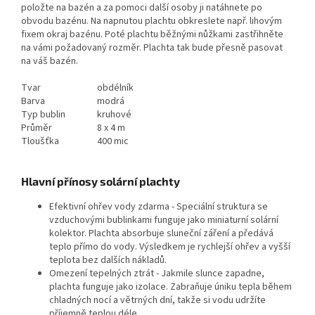
položte na bazén a za pomoci další osoby ji natáhnete po
obvodu bazénu. Na napnutou plachtu obkreslete např. lihovým
fixem okraj bazénu. Poté plachtu běžnými nůžkami zastřihněte
na vámi požadovaný rozměr. Plachta tak bude přesně pasovat
na váš bazén.
Tvar
obdélník
Barva
modrá
Typ bublin
kruhové
Průměr
8 x 4 m
Tloušťka
400 mic
Hlavní přínosy solární plachty
Efektivní ohřev vody zdarma - Speciální struktura se
vzduchovými bublinkami funguje jako miniaturní solární
kolektor. Plachta absorbuje sluneční záření a předává
teplo přímo do vody. Výsledkem je rychlejší ohřev a vyšší
teplota bez dalších nákladů.
Omezení tepelných ztrát - Jakmile slunce zapadne,
plachta funguje jako izolace. Zabraňuje úniku tepla během
chladných nocí a větrných dní, takže si vodu udržíte
příjemně teplou déle.