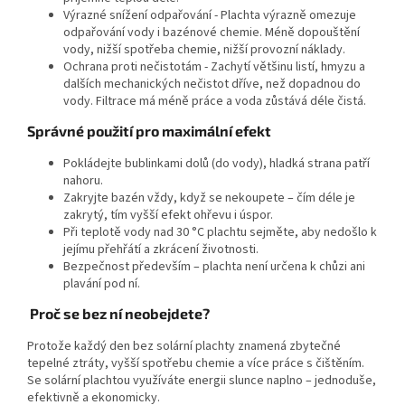
Výrazné snížení odpařování - Plachta výrazně omezuje
odpařování vody i bazénové chemie. Méně dopouštění
vody, nižší spotřeba chemie, nižší provozní náklady.
Ochrana proti nečistotám - Zachytí většinu listí, hmyzu a
dalších mechanických nečistot dříve, než dopadnou do
vody. Filtrace má méně práce a voda zůstává déle čistá.
Správné použití pro maximální efekt
Pokládejte bublinkami dolů (do vody), hladká strana patří
nahoru.
Zakryjte bazén vždy, když se nekoupete – čím déle je
zakrytý, tím vyšší efekt ohřevu i úspor.
Při teplotě vody nad 30 °C plachtu sejměte, aby nedošlo k
jejímu přehřátí a zkrácení životnosti.
Bezpečnost především – plachta není určena k chůzi ani
plavání pod ní.
Proč se bez ní neobejdete?
Protože každý den bez solární plachty znamená zbytečné
tepelné ztráty, vyšší spotřebu chemie a více práce s čištěním.
Se solární plachtou využíváte energii slunce naplno – jednoduše,
efektivně a ekonomicky.