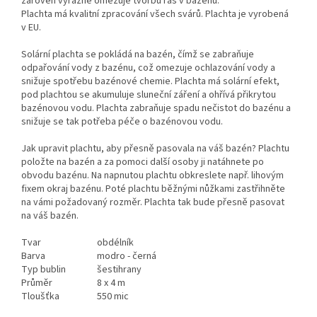
zároveň výrazně omezuje tvorbu řas v bazénu.
Plachta má kvalitní zpracování všech svárů. Plachta je vyrobená
v EU.
Solární plachta se pokládá na bazén, čímž se zabraňuje
odpařování vody z bazénu, což omezuje ochlazování vody a
snižuje spotřebu bazénové chemie. Plachta má solární efekt,
pod plachtou se akumuluje sluneční záření a ohřívá přikrytou
bazénovou vodu. Plachta zabraňuje spadu nečistot do bazénu a
snižuje se tak potřeba péče o bazénovou vodu.
Jak upravit plachtu, aby přesně pasovala na váš bazén? Plachtu
položte na bazén a za pomoci další osoby ji natáhnete po
obvodu bazénu. Na napnutou plachtu obkreslete např. lihovým
fixem okraj bazénu. Poté plachtu běžnými nůžkami zastřihněte
na vámi požadovaný rozměr. Plachta tak bude přesně pasovat
na váš bazén.
Tvar
obdélník
Barva
modro - černá
Typ bublin
šestihrany
Průměr
8 x 4 m
Tloušťka
550 mic