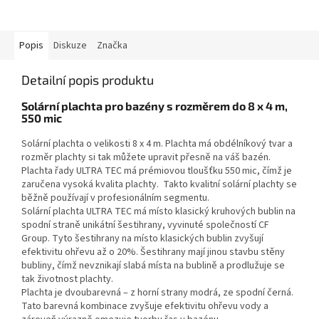
Popis
Diskuze
Značka
Detailní popis produktu
Solární plachta pro bazény s rozměrem do 8 x 4 m,
550 mic
Solární plachta o velikosti 8 x 4 m. Plachta má obdélníkový tvar a
rozměr plachty si tak můžete upravit přesně na váš bazén.
Plachta řady ULTRA TEC má prémiovou tloušťku 550 mic, čímž je
zaručena vysoká kvalita plachty. Takto kvalitní solární plachty se
běžně používají v profesionálním segmentu.
Solární plachta ULTRA TEC má místo klasický kruhových bublin na
spodní straně unikátní šestihrany, vyvinuté společností CF
Group. Tyto šestihrany na místo klasických bublin zvyšují
efektivitu ohřevu až o 20%. Šestihrany mají jinou stavbu stěny
bubliny, čímž nevznikají slabá místa na bublině a prodlužuje se
tak životnost plachty.
Plachta je dvoubarevná – z horní strany modrá, ze spodní černá.
Tato barevná kombinace zvyšuje efektivitu ohřevu vody a