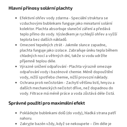
Hlavní přínosy solární plachty
Efektivní ohřev vody zdarma - Speciální struktura se
vzduchovými bublinkami funguje jako miniaturní solární
kolektor. Plachta absorbuje sluneční záření a předává
teplo přímo do vody. Výsledkem je rychlejší ohřev a vyšší
teplota bez dalších nákladů.
Omezení tepelných ztrát - Jakmile slunce zapadne,
plachta funguje jako izolace. Zabraňuje úniku tepla během
chladných nocí a větrných dní, takže si vodu udržíte
příjemně teplou déle.
Výrazné snížení odpařování - Plachta výrazně omezuje
odpařování vody i bazénové chemie. Méně dopouštění
vody, nižší spotřeba chemie, nižší provozní náklady.
Ochrana proti nečistotám - Zachytí většinu listí, hmyzu a
dalších mechanických nečistot dříve, než dopadnou do
vody. Filtrace má méně práce a voda zůstává déle čistá.
Správné použití pro maximální efekt
Pokládejte bublinkami dolů (do vody), hladká strana patří
nahoru.
Zakryjte bazén vždy, když se nekoupete – čím déle je