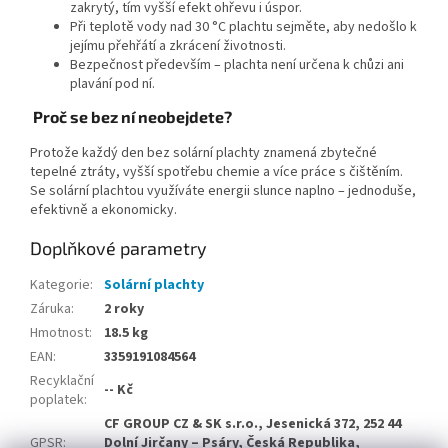
zakrytý, tím vyšší efekt ohřevu i úspor.
Při teplotě vody nad 30 °C plachtu sejměte, aby nedošlo k
jejímu přehřátí a zkrácení životnosti.
Bezpečnost především – plachta není určena k chůzi ani
plavání pod ní.
Proč se bez ní neobejdete?
Protože každý den bez solární plachty znamená zbytečné
tepelné ztráty, vyšší spotřebu chemie a více práce s čištěním.
Se solární plachtou využíváte energii slunce naplno – jednoduše,
efektivně a ekonomicky.
Doplňkové parametry
Kategorie
:
Solární plachty
Záruka
:
2 roky
Hmotnost
:
18.5 kg
EAN
:
3359191084564
Recyklační
-- Kč
poplatek
:
CF GROUP CZ & SK s.r.o., Jesenická 372, 252 44
GPSR
:
Dolní Jirčany – Psáry, Česká Republika,