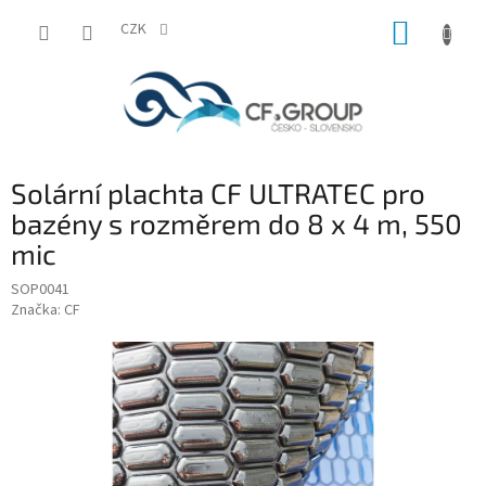
Přejít
NÁKUP
na
CZK
obsah
KOŠÍK
Solární plachta CF ULTRATEC pro
bazény s rozměrem do 8 x 4 m, 550
mic
SOP0041
Značka:
CF