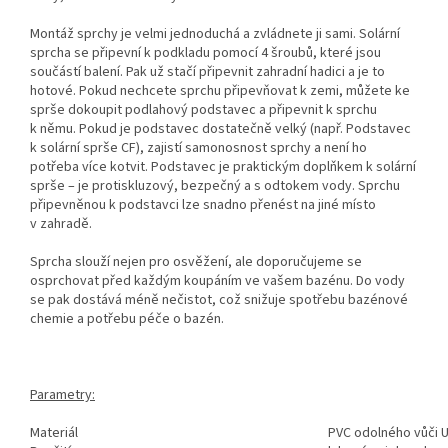
Montáž sprchy je velmi jednoduchá a zvládnete ji sami. Solární
sprcha se připevní k podkladu pomocí 4 šroubů, které jsou
součástí balení. Pak už stačí připevnit zahradní hadici a je to
hotové. Pokud nechcete sprchu připevňovat k zemi, můžete ke
sprše dokoupit podlahový podstavec a připevnit k sprchu
k němu. Pokud je podstavec dostatečně velký (např. Podstavec
k solární sprše CF), zajistí samonosnost sprchy a není ho
potřeba více kotvit. Podstavec je praktickým doplňkem k solární
sprše – je protiskluzový, bezpečný a s odtokem vody. Sprchu
připevněnou k podstavci lze snadno přenést na jiné místo
v zahradě.
Sprcha slouží nejen pro osvěžení, ale doporučujeme se
osprchovat před každým koupáním ve vašem bazénu. Do vody
se pak dostává méně nečistot, což snižuje spotřebu bazénové
chemie a potřebu péče o bazén.
Parametry:
Materiál
PVC odolného vůči 