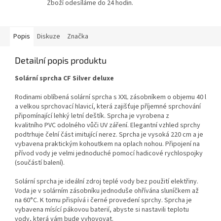
Zboží odesíláme do 24 hodin.
Popis
Diskuze
Značka
Detailní popis produktu
Solární sprcha CF Silver deluxe
Rodinami oblíbená solární sprcha s XXL zásobníkem o objemu 40 l
a velkou sprchovací hlavicí, která zajišťuje příjemné sprchování
připomínající lehký letní deštík. Sprcha je vyrobena z
kvalitního PVC odolného vůči UV záření. Elegantní vzhled sprchy
podtrhuje čelní část imitující nerez. Sprcha je vysoká 220 cm a je
vybavena praktickým kohoutkem na oplach nohou. Připojení na
přívod vody je velmi jednoduché pomocí hadicové rychlospojky
(součástí balení).
Solární sprcha je ideální zdroj teplé vody bez použití elektřiny.
Voda je v solárním zásobníku jednoduše ohřívána sluníčkem až
na 60°C. K tomu přispívá i černé provedení sprchy. Sprcha je
vybavena mísící pákovou baterií, abyste si nastavili teplotu
vody, která vám bude vyhovovat.