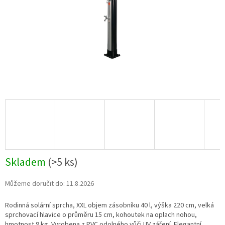
Skladem
(
>5 ks
)
Můžeme doručit do:
11.8.2026
Rodinná solární sprcha, XXL objem zásobníku 40 l, výška 220 cm, velká
sprchovací hlavice o průměru 15 cm, kohoutek na oplach nohou,
hmotnost 9 kg. Vyrobena z PVC odolného vůči UV záření. Elegantní