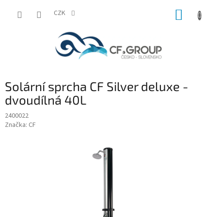
Přejít
NÁKUP
na
CZK
obsah
KOŠÍK
Solární sprcha CF Silver deluxe -
dvoudílná 40L
2400022
Značka:
CF