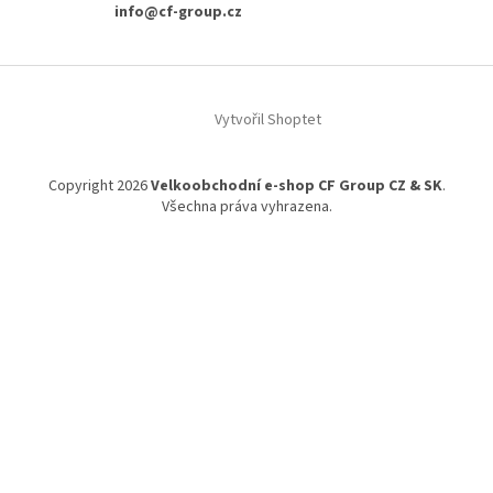
info@cf-group.cz
Z
á
Vytvořil Shoptet
p
a
t
Copyright 2026
Velkoobchodní e-shop CF Group CZ & SK
.
í
Všechna práva vyhrazena.