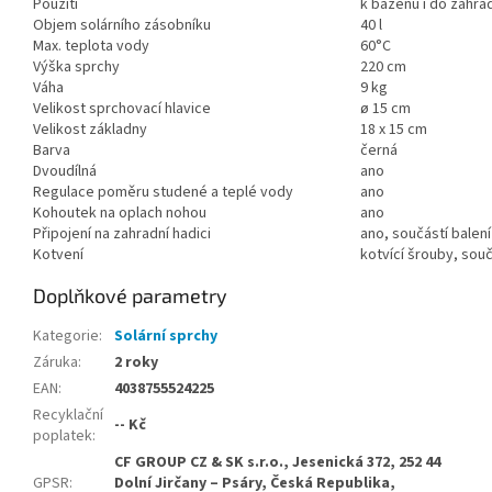
Použití
k bazénu i do zahra
Objem solárního zásobníku
40 l
Max. teplota vody
60°C
Výška sprchy
220 cm
Váha
9 kg
Velikost sprchovací hlavice
ø 15 cm
Velikost základny
18 x 15 cm
Barva
černá
Dvoudílná
ano
Regulace poměru studené a teplé vody
ano
Kohoutek na oplach nohou
ano
Připojení na zahradní hadici
ano, součástí balení
Kotvení
kotvící šrouby, souč
Doplňkové parametry
Kategorie
:
Solární sprchy
Záruka
:
2 roky
EAN
:
4038755524225
Recyklační
-- Kč
poplatek
:
CF GROUP CZ & SK s.r.o., Jesenická 372, 252 44
GPSR
:
Dolní Jirčany – Psáry, Česká Republika,