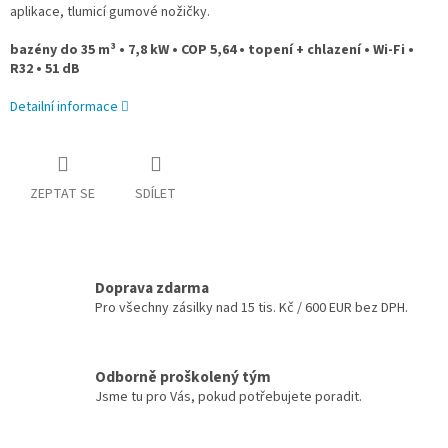
aplikace, tlumicí gumové nožičky.
bazény do 35 m³ • 7,8 kW • COP 5,64 • topení + chlazení • Wi-Fi •
R32 • 51 dB
Detailní informace
ZEPTAT SE
SDÍLET
Doprava zdarma
Pro všechny zásilky nad 15 tis. Kč / 600 EUR bez DPH.
Odborně proškolený tým
Jsme tu pro Vás, pokud potřebujete poradit.