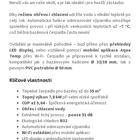
Neruší vás ani vaše okolí, a je tak ideální i pro hustší zástavbu.
Díky
režimu ohřevu i chlazení
udržíte vodu v ideální teplotě po
celý rok. Automatická funkce odmrazování výparníku umožňuje
spolehlivý provoz i při nízkých venkovních teplotách až
−7 °C
,
což běžná bazénová čerpadla často neumí.
Ovládání je maximálně pohodlné – buď přímo přes
přehledný
LED displej
, nebo vzdáleně pomocí
mobilní aplikace Aqua
Temp
přes Wi-Fi. Čerpadlo je připravené k rychlé instalaci,
kompatibilní jak s bazénovými hadicemi
Ø 32/38 mm
, tak s
pevným
PVC potrubím Ø 50 mm
.
Klíčové vlastnosti
Tepelné čerpadlo pro bazény až do
35 m³
Topný výkon 7,8 kW
při velmi nízké spotřebě
COP až 5,64
– špičková energetická účinnost
Ohřev i chlazení vody
Extrémně tichý provoz –
pouze 51 dB
Ekologické chladivo
R32
Automatické odmrazování výparníku
Wi-Fi ovládání
přes mobilní aplikaci
LED displej s jednoduchým nastavením