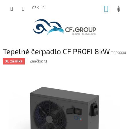
Přejít
NÁKUP
na
CZK
obsah
KOŠÍK
Tepelné čerpadlo CF PROFI 8kW
TEP0004
Značka:
CF
XL zásilka