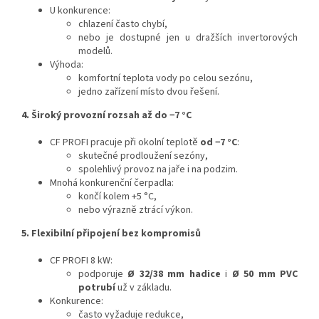
U konkurence:
chlazení často chybí,
nebo je dostupné jen u dražších invertorových
modelů.
Výhoda:
komfortní teplota vody po celou sezónu,
jedno zařízení místo dvou řešení.
4. Široký provozní rozsah až do −7 °C
CF PROFI pracuje při okolní teplotě
od −7 °C
:
skutečné prodloužení sezóny,
spolehlivý provoz na jaře i na podzim.
Mnohá konkurenční čerpadla:
končí kolem +5 °C,
nebo výrazně ztrácí výkon.
5. Flexibilní připojení bez kompromisů
CF PROFI 8 kW:
podporuje
Ø 32/38 mm hadice
i
Ø 50 mm PVC
potrubí
už v základu.
Konkurence:
často vyžaduje redukce,