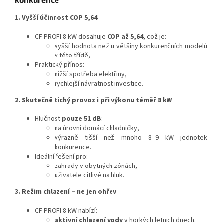
1. Vyšší účinnost COP 5,64
CF PROFI 8 kW dosahuje
COP až 5,64
, což je:
vyšší hodnota než u většiny konkurenčních modelů
v této třídě,
Praktický přínos:
nižší spotřeba elektřiny,
rychlejší návratnost investice.
2. Skutečně tichý provoz i při výkonu téměř 8 kW
Hlučnost
pouze 51 dB
:
na úrovni domácí chladničky,
výrazně tišší než mnoho 8–9 kW jednotek
konkurence.
Ideální řešení pro:
zahrady v obytných zónách,
uživatele citlivé na hluk.
3. Režim chlazení – ne jen ohřev
CF PROFI 8 kW nabízí:
aktivní chlazení vody
v horkých letních dnech.