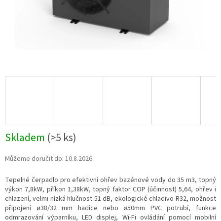
Skladem
(
>5 ks
)
Můžeme doručit do:
10.8.2026
Tepelné čerpadlo pro efektivní ohřev bazénové vody do 35
m3, topný
výkon 7,8kW, příkon 1,38kW, topný faktor COP (účinnost) 5,64, ohřev i
chlazení, velmi nízká hlučnost 51 dB, ekologické chladivo R32, možnost
připojení
ø
38/32 mm hadice nebo
ø
50mm PVC
potrubí
, funkce
odmrazování výparníku, LED displej, Wi-Fi ovládání pomocí mobilní