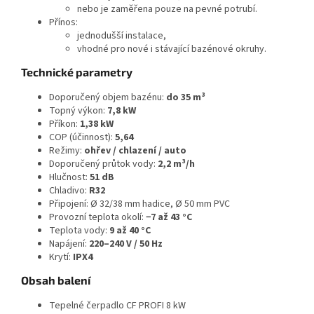
nebo je zaměřena pouze na pevné potrubí.
Přínos:
jednodušší instalace,
vhodné pro nové i stávající bazénové okruhy.
Technické parametry
Doporučený objem bazénu:
do 35 m³
Topný výkon:
7,8 kW
Příkon:
1,38 kW
COP (účinnost):
5,64
Režimy:
ohřev / chlazení / auto
Doporučený průtok vody:
2,2 m³/h
Hlučnost:
51 dB
Chladivo:
R32
Připojení: Ø 32/38 mm hadice, Ø 50 mm PVC
Provozní teplota okolí:
−7 až 43 °C
Teplota vody:
9 až 40 °C
Napájení:
220–240 V / 50 Hz
Krytí:
IPX4
Obsah balení
Tepelné čerpadlo CF PROFI 8 kW