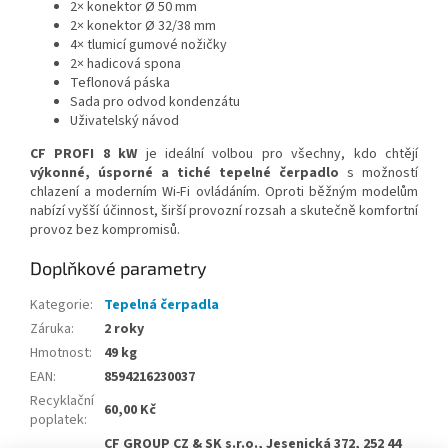
2× konektor Ø 50 mm
2× konektor Ø 32/38 mm
4× tlumicí gumové nožičky
2× hadicová spona
Teflonová páska
Sada pro odvod kondenzátu
Uživatelský návod
CF PROFI 8 kW
je ideální volbou pro všechny, kdo chtějí
výkonné, úsporné a tiché tepelné čerpadlo
s možností
chlazení a moderním Wi-Fi ovládáním. Oproti běžným modelům
nabízí vyšší účinnost, širší provozní rozsah a skutečně komfortní
provoz bez kompromisů.
Doplňkové parametry
Kategorie
:
Tepelná čerpadla
Záruka
:
2 roky
Hmotnost
:
49 kg
EAN
:
8594216230037
Recyklační
60,00 Kč
poplatek
:
CF GROUP CZ & SK s.r.o., Jesenická 372, 252 44