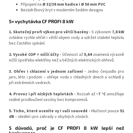
Připojení na
Ø 32/38 mm hadice i Ø 50 mm PVC
Bezúdržbový kryt v moderním šedém designu
5× vychytávka CF PROFI 8 kW
1. Skutečný profi výkon pro větší bazény -
S výkonem
7,8 kW
zvládne rychle ohřát i větší objem vody a udržet stabilní teplotu
bez častého spínání.
2. Vysoké COP = nižší účty -
Účinnost až
5,64
znamená výrazně
nižší spotřebu elektřiny než u běžných elektrických ohřevů.
3. Ohřev i chlazení v jednom zařízení -
Jedno čerpadlo pro
jaro, léto i podzim – ohřeje vodu v chladných dnech a ochladí ji
při extrémních vedrech.
4. Provoz i při nízkých teplotách -
Rozsah až
−7 °C
umožňuje
reálné prodloužení sezóny bez kompromisů.
5. Ticho, které oceníte vy i vaši sousedé -
Hlučnost pouze
51
dB
– ideální i pro zahrady v obytných zónách.
5 důvodů, proč je CF PROFI 8 kW lepší než
konkurence