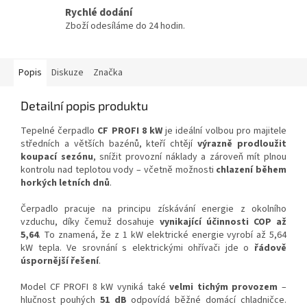
Rychlé dodání
Zboží odesíláme do 24 hodin.
Popis
Diskuze
Značka
Detailní popis produktu
Tepelné čerpadlo
CF PROFI 8 kW
je ideální volbou pro majitele
středních a větších bazénů, kteří chtějí
výrazně prodloužit
koupací sezónu
, snížit provozní náklady a zároveň mít plnou
kontrolu nad teplotou vody – včetně možnosti
chlazení během
horkých letních dnů
.
Čerpadlo pracuje na principu získávání energie z okolního
vzduchu, díky čemuž dosahuje
vynikající účinnosti COP až
5,64
. To znamená, že z 1 kW elektrické energie vyrobí až 5,64
kW tepla. Ve srovnání s elektrickými ohřívači jde o
řádově
úspornější řešení
.
Model CF PROFI 8 kW vyniká také
velmi tichým provozem
–
hlučnost pouhých
51 dB
odpovídá běžné domácí chladničce.