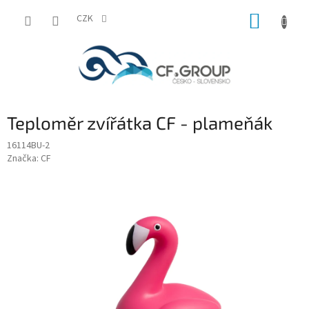
Přejít
NÁKUP
na
CZK
obsah
KOŠÍK
Teploměr zvířátka CF - plameňák
16114BU-2
Značka:
CF