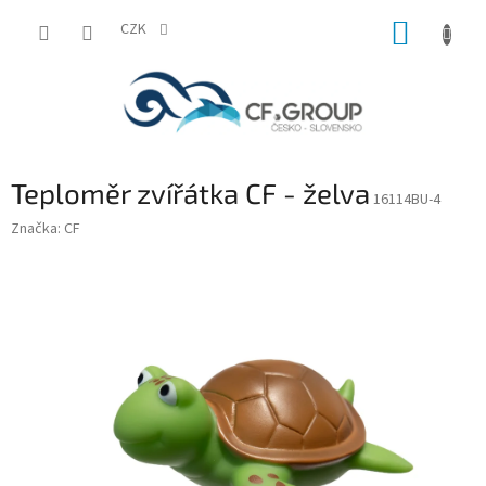
Přejít
NÁKUP
na
CZK
obsah
KOŠÍK
Teploměr zvířátka CF - želva
16114BU-4
Značka:
CF