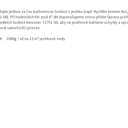
ujte jednou za čas karbonovou tvrdost v jezírku (např. Rychlím testem 6v1,
1-00). Při hodnotách KH- pod 6° dH doporučujeme znovu přidat Úpravu jezí
deálních hodnot Heissner TZ751-00, aby se jezírkové bakterie uchytily a sp
oval samočistící proces.
h 1000g / až na 12 m³ jezírkové vody