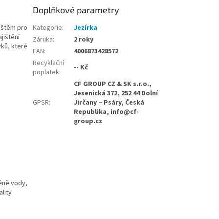
Doplňkové parametry
vištěm pro
Kategorie
:
Jezírka
jištění
Záruka
:
2 roky
vků, které
EAN
:
4006873428572
Recyklační
-- Kč
poplatek
:
CF GROUP CZ & SK s.r.o.,
Jesenická 372, 252 44 Dolní
GPSR
:
Jirčany – Psáry, Česká
Republika, info@cf-
group.cz
měně vody,
ality