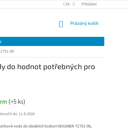
CZK
Přihlášení
NÁKUPNÍ
Prázdný košík
KOŠÍK
y
TZ751-00
ody do hodnot potřebných pro
dem
(
>5 ks
)
oručit do:
11.8.2026
ezírkové vody do ideálních hodnot HEISSNER TZ751-00,