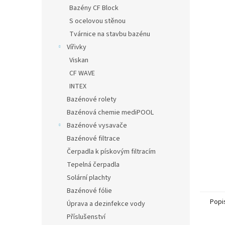
n
Bazény CF Block
e
S ocelovou stěnou
l
Tvárnice na stavbu bazénu
Vířivky
Viskan
CF WAVE
INTEX
Bazénové rolety
Bazénová chemie mediPOOL
Bazénové vysavače
Bazénové filtrace
Čerpadla k pískovým filtracím
Tepelná čerpadla
Solární plachty
Bazénové fólie
Popi
Úprava a dezinfekce vody
Příslušenství