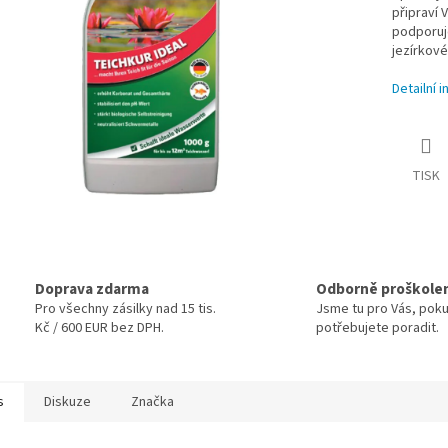
připraví 
podporuje
jezírkov
Detailní 
TISK
Doprava zdarma
Odborně proškole
Pro všechny zásilky nad 15 tis.
Jsme tu pro Vás, pok
Kč / 600 EUR bez DPH.
potřebujete poradit.
s
Diskuze
Značka