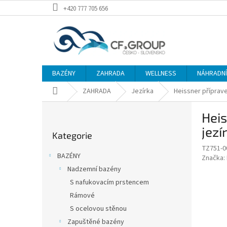
Přejít
+420 777 705 656
na
obsah
BAZÉNY
ZAHRADA
WELLNESS
NÁHRADNÍ 
Domů
ZAHRADA
Jezírka
Heissner příprav
P
Heis
o
Přeskočit
s
jezí
Kategorie
kategorie
t
TZ751-0
r
BAZÉNY
Značka:
a
Nadzemní bazény
n
S nafukovacím prstencem
n
í
Rámové
p
S ocelovou stěnou
a
Zapuštěné bazény