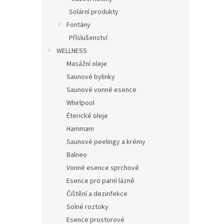
Solární produkty
Fontány
Příslušenství
WELLNESS
Masážní oleje
Saunové bylinky
Saunové vonné esence
Whirlpool
Éterické oleje
Hammam
Saunové peelingy a krémy
Balneo
Vonné esence sprchové
Esence pro parní lázně
Čištění a dezinfekce
Solné roztoky
Esence prostorové