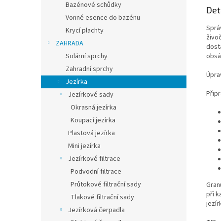
Bazénové schůdky
Det
Vonné esence do bazénu
Sprá
Krycí plachty
živoč
ZAHRADA
dost
obsá
Solární sprchy
Zahradní sprchy
Úpra
Jezírka
Připr
Jezírkové sady
Okrasná jezírka
Koupací jezírka
Plastová jezírka
Mini jezírka
Jezírkové filtrace
Podvodní filtrace
Průtokové filtrační sady
Gran
při k
Tlakové filtrační sady
jezír
Jezírková čerpadla