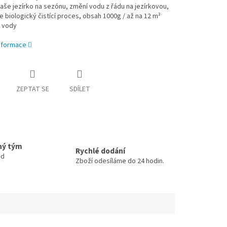
Vaše jezírko na sezónu, změní vodu z řádu na jezírkovou,
 biologický čistící proces, obsah 1000g / až na 12 m³
é vody
informace
ZEPTAT SE
SDÍLET
ný tým
Rychlé dodání
ud
Zboží odesíláme do 24 hodin.