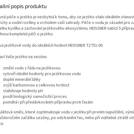
ailní popis produktu
vná péče o jezírko je nezbytná k tomu, aby se jezírko stalo ideálním stano
ichy a vodní rostliny a vrcholem vaší zahrady. Péče o vodu je zásadní pro za
atku kyslíku a zachování jezírkového ekosystému. HEISSNER nabízí 5 přípra
hnou kompletní péči o jezírko.
va jezírkové vody do ideálních hodnot HEISSNER TZ751-00
aví Vaše jezírko na sezónu
změní vodu z řádu na jezírkovou
vytvoří ideální hodnoty pro jezírkovou vodu
doplní minerální látky
zvýší karbonovou a celkovou tvrdost
stabilizuje hodnoty pH
posílí biologický samočistící proces
pomáhá i při předávkováním přípravku proti řasám
ulátová směs, které zoptimalizuje vodu v jezírku při prvním napuštění, vý
aždoročním začátku sezóny, po odstranění řas, nebo při viditelné ztrátě vit
ka.