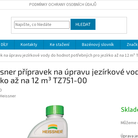
PODMÍNKY OCHRANY OSOBNÍCH ÚDAJŮ
HLEDAT
DÍLY
Kontakty
Ke stažení
Bazénový slovník
Značk
ek na úpravu jezírkové vody do hodnot potřebných pro jezírko až na 12 m³ 
sner přípravek na úpravu jezírkové v
rko až na 12 m³ TZ751-00
0
Heissner
Skla
Můžeme d
Úprava j