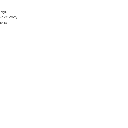
 výr.
rkové vody
rávně