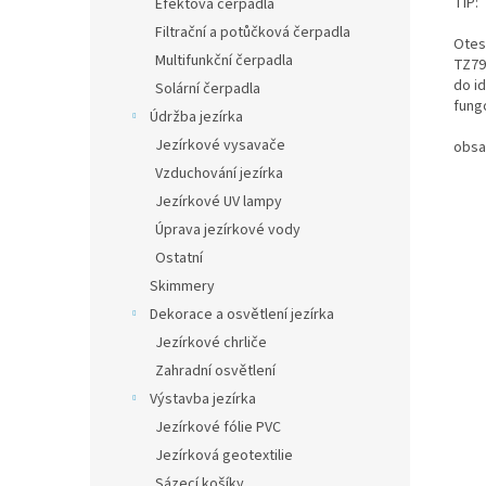
TIP:
Efektová čerpadla
Filtrační a potůčková čerpadla
Otest
Multifunkční čerpadla
TZ79
do i
Solární čerpadla
fung
Údržba jezírka
Jezírkové vysavače
obsa
Vzduchování jezírka
Jezírkové UV lampy
Úprava jezírkové vody
Ostatní
Skimmery
Dekorace a osvětlení jezírka
Jezírkové chrliče
Zahradní osvětlení
Výstavba jezírka
Jezírkové fólie PVC
Jezírková geotextilie
Sázecí košíky